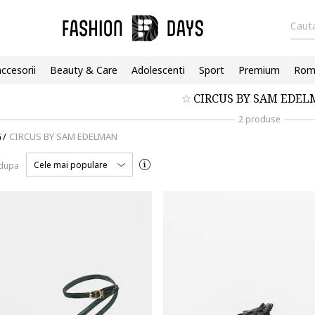
Cauta
accesorii
Beauty & Care
Adolescenti
Sport
Premium
Roma
CIRCUS BY SAM EDE
2 produse
G
/
CIRCUS BY SAM EDELMAN
Cele mai populare
 dupa