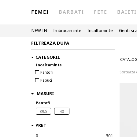
FEMEI
BARBATI
FETE
BAIETI
NEW IN
Imbracaminte
Incaltaminte
Genti si 
FILTREAZA DUPA
CATEGORII
CATALO
Incaltaminte
Sorteaza
Pantofi
Papuci
MASURI
Pantofi
39.5
40
PRET
0
301