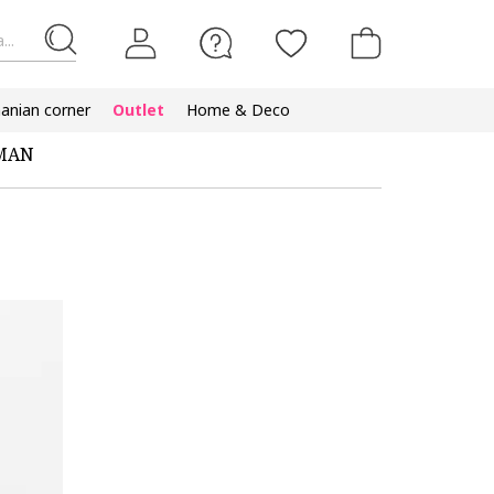
...
nian corner
Outlet
Home & Deco
LMAN