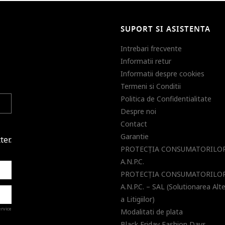
SUPORT SI ASISTENTA
Intrebari frecvente
Informatii retur
Informatii despre cookies
Termeni si Conditii
Politica de Confidentialitate
Despre noi
Contact
Garantie
ter.
PROTECŢIA CONSUMATORILOR
A.N.P.C.
PROTECŢIA CONSUMATORILOR
A.N.P.C. – SAL (Solutionarea Alt
a Litigiilor)
ervice
Modalitati de plata
Black Friday Fashion Days