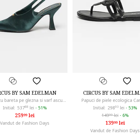
RCUS BY SAM EDELMAN
CIRCUS BY SAM EDEL
Pantofi cu bareta pe glezna si varf ascutit Tara, Verde inchis
Papuci de piele ecologica C
Initial:
537
88
lei
-
51%
Initial:
298
93
lei
-
53%
259
lei
149
lei
-
6%
99
99
139
lei
Vandut de Fashion Days
99
Vandut de Fashion Days