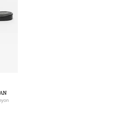
MAN
anyon