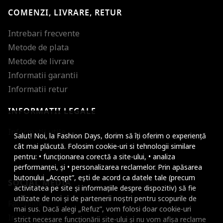
COMENZI, LIVRARE, RETUR
Intrebari frecvente
Metode de plata
Metode de livrare
Informatii garantii
Informatii retur
INFORMATII LEGALE
Mareste dimensiunea
Informatii utile
Salut! Noi, la Fashion Days, dorim să îți oferim o experiență
Micsoreaza dimensiu
cât mai plăcută. Folosim cookie-uri si tehnologii similare
pentru: • funcționarea corectă a site-ului, • analiza
Mareste spatierea tex
performanței, și • personalizarea reclamelor. Prin apăsarea
butonului „Accept”, ești de acord ca datele tale (precum
SOCIAL MEDIA
Micsoreaza spatierea
activitatea pe site și informațiile despre dispozitiv) să fie
utilizate de noi și de partenerii noștri pentru scopurile de
Facebook
Mareste inaltimea ra
mai sus. Dacă alegi „Refuz”, vom folosi doar cookie-uri
Instagram
strict necesare funcționării site-ului și nu vom afișa reclame