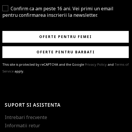
Confirm ca am peste 16 ani. Vei primi un email
pentru confirmarea inscrierii la newsletter.
OFERTE PENTRU FEMEI
OFERTE PENTRU BARBATI
This site is protected by reCAPTCHA and the Google
Privacy Policy
and
Terms of
Service
apply.
BRAVO!
Te-ai abonat cu succes la newsletter folosind adresa de e-mail
%email%
.
Ti-am pregatit noutati despre brandurile noastre, selectii exclusive si
SUPORT SI ASISTENTA
ultimele tendinte in moda!
Intrebari frecvente
Informatii retur