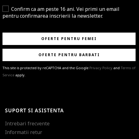
Confirm ca am peste 16 ani. Vei primi un email
pentru confirmarea inscrierii la newsletter.
OFERTE PENTRU FEMEI
OFERTE PENTRU BARBATI
This site is protected by reCAPTCHA and the Google
Privacy Policy
and
Terms of
Service
apply.
BRAVO!
Te-ai abonat cu succes la newsletter folosind adresa de e-mail
%email%
.
Ti-am pregatit noutati despre brandurile noastre, selectii exclusive si
SUPORT SI ASISTENTA
ultimele tendinte in moda!
Intrebari frecvente
Informatii retur