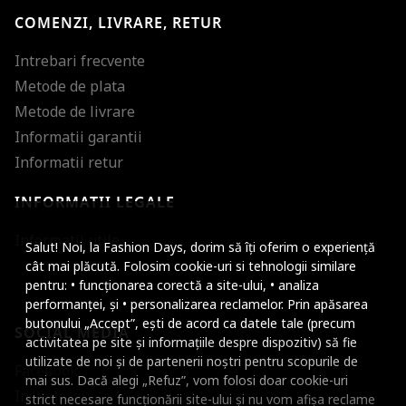
COMENZI, LIVRARE, RETUR
Intrebari frecvente
Metode de plata
Metode de livrare
Informatii garantii
Informatii retur
INFORMATII LEGALE
Mareste dimensiunea
Informatii utile
Salut! Noi, la Fashion Days, dorim să îți oferim o experiență
Micsoreaza dimensiu
cât mai plăcută. Folosim cookie-uri si tehnologii similare
pentru: • funcționarea corectă a site-ului, • analiza
Mareste spatierea tex
performanței, și • personalizarea reclamelor. Prin apăsarea
butonului „Accept”, ești de acord ca datele tale (precum
SOCIAL MEDIA
Micsoreaza spatierea
activitatea pe site și informațiile despre dispozitiv) să fie
utilizate de noi și de partenerii noștri pentru scopurile de
Facebook
Mareste inaltimea ra
mai sus. Dacă alegi „Refuz”, vom folosi doar cookie-uri
Instagram
strict necesare funcționării site-ului și nu vom afișa reclame