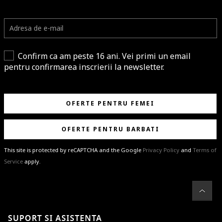
Confirm ca am peste 16 ani. Vei primi un email
pentru confirmarea inscrierii la newsletter.
OFERTE PENTRU FEMEI
OFERTE PENTRU BARBATI
This site is protected by reCAPTCHA and the Google
Privacy Policy
and
Terms of
Service
apply.
BRAVO!
Te-ai abonat cu succes la newsletter folosind adresa de e-mail
%email%
.
Ti-am pregatit noutati despre brandurile noastre, selectii exclusive si
SUPORT SI ASISTENTA
ultimele tendinte in moda!