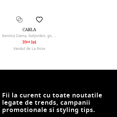
CARLA
Bentita Dama, Rafjorden, gri, One size
39
lei
44
Vandut de La Rose
Fii la curent cu toate noutatile
legate de trends, campanii
promotionale si styling tips.