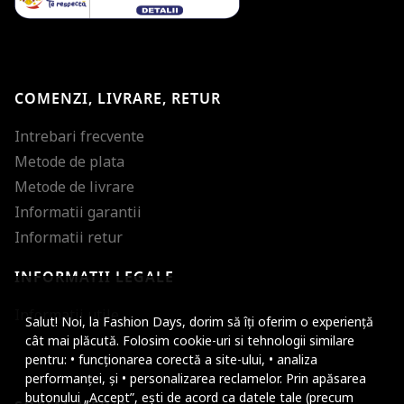
COMENZI, LIVRARE, RETUR
Intrebari frecvente
Metode de plata
Metode de livrare
Informatii garantii
Informatii retur
INFORMATII LEGALE
Mareste dimensiunea
Informatii utile
Salut! Noi, la Fashion Days, dorim să îți oferim o experiență
Micsoreaza dimensiu
cât mai plăcută. Folosim cookie-uri si tehnologii similare
pentru: • funcționarea corectă a site-ului, • analiza
Mareste spatierea tex
performanței, și • personalizarea reclamelor. Prin apăsarea
butonului „Accept”, ești de acord ca datele tale (precum