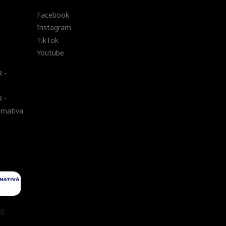
Facebook
Instagram
TikTok
Youtube
 -
 -
ernativa
UR