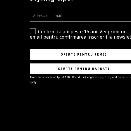
Confirm ca am peste 16 ani. Vei primi un
email pentru confirmarea inscrierii la newslet
OFERTE PENTRU FEMEI
OFERTE PENTRU BARBATI
This site is protected by reCAPTCHA and the Google
Privacy Policy
and
Terms of S
apply.
BRAVO!
Te-ai abonat cu succes la newsletter folosind adres
e-mail
%email%
.
Ti-am pregatit noutati despre brandurile noastre,
selectii exclusive si ultimele tendinte in moda!