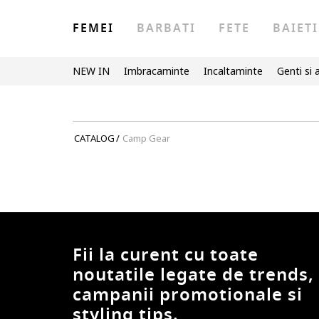
FEMEI
BARBATI
FETE
BAIETI
NEW IN
Imbracaminte
Incaltaminte
Genti si 
CATALOG
/
Camp Gear
Fii la curent cu toate
noutatile legate de trends,
campanii promotionale si
styling tips.