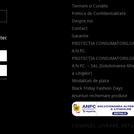
Termeni si Conditii
Politica de Confidentialitate
Despre noi
Contact
Garantie
ter.
PROTECŢIA CONSUMATORILOR
A.N.P.C.
PROTECŢIA CONSUMATORILOR
A.N.P.C. – SAL (Solutionarea Alt
a Litigiilor)
ervice
Modalitati de plata
Black Friday Fashion Days
Anunturi rechemare produse
a de
COMENZI, LIVRARE, RET