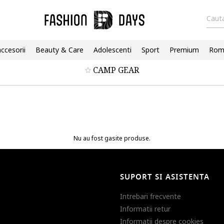
Cauta
accesorii
Beauty & Care
Adolescenti
Sport
Premium
Roma
CAMP GEAR
Nu au fost gasite produse.
SUPORT SI ASISTENTA
Intrebari frecvente
Informatii retur
Informatii despre cookies