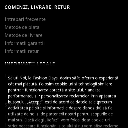
COMENZI, LIVRARE, RETUR
Intrebari frecvente
Metode de plata
Metode de livrare
Informatii garantii
Informatii retur
INFORMATII LEGALE
Mareste dimensiunea
Informatii utile
Salut! Noi, la Fashion Days, dorim să îți oferim o experiență
Micsoreaza dimensiu
cât mai plăcută. Folosim cookie-uri si tehnologii similare
pentru: • funcționarea corectă a site-ului, • analiza
Mareste spatierea tex
performanței, și • personalizarea reclamelor. Prin apăsarea
butonului „Accept”, ești de acord ca datele tale (precum
SOCIAL MEDIA
Micsoreaza spatierea
activitatea pe site și informațiile despre dispozitiv) să fie
utilizate de noi și de partenerii noștri pentru scopurile de
Facebook
Mareste inaltimea ra
mai sus. Dacă alegi „Refuz”, vom folosi doar cookie-uri
Instagram
strict necesare funcționării site-ului și nu vom afișa reclame