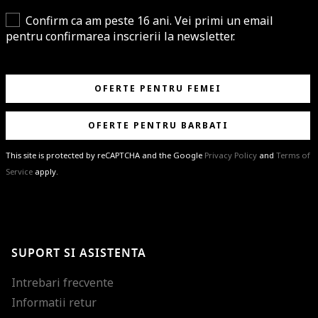
Confirm ca am peste 16 ani. Vei primi un email
pentru confirmarea inscrierii la newsletter.
OFERTE PENTRU FEMEI
OFERTE PENTRU BARBATI
This site is protected by reCAPTCHA and the Google
Privacy Policy
and
Terms of
Service
apply.
BRAVO!
Te-ai abonat cu succes la newsletter folosind adresa de e-mail
%email%
.
Ti-am pregatit noutati despre brandurile noastre, selectii exclusive si
SUPORT SI ASISTENTA
ultimele tendinte in moda!
Intrebari frecvente
Informatii retur