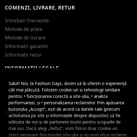
COMENZI, LIVRARE, RETUR
Intrebari frecvente
Metode de plata
Metode de livrare
Informatii garantii
Informatii retur
INFORMATII LEGALE
Mareste dimensiunea
Informatii utile
Salut! Noi, la Fashion Days, dorim să îți oferim o experiență
Micsoreaza dimensiu
cât mai plăcută. Folosim cookie-uri si tehnologii similare
pentru: • funcționarea corectă a site-ului, • analiza
Mareste spatierea tex
performanței, și • personalizarea reclamelor. Prin apăsarea
butonului „Accept”, ești de acord ca datele tale (precum
SOCIAL MEDIA
Micsoreaza spatierea
activitatea pe site și informațiile despre dispozitiv) să fie
utilizate de noi și de partenerii noștri pentru scopurile de
Facebook
Mareste inaltimea ra
mai sus. Dacă alegi „Refuz”, vom folosi doar cookie-uri
Instagram
strict necesare funcționării site-ului și nu vom afișa reclame