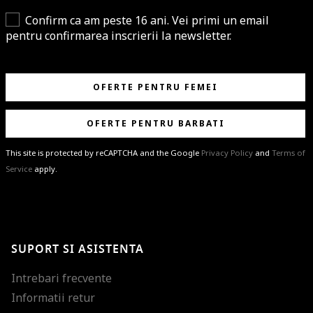
Confirm ca am peste 16 ani. Vei primi un email
pentru confirmarea inscrierii la newsletter.
OFERTE PENTRU FEMEI
OFERTE PENTRU BARBATI
This site is protected by reCAPTCHA and the Google
Privacy Policy
and
Terms of
Service
apply.
BRAVO!
Te-ai abonat cu succes la newsletter folosind adresa de e-mail
%email%
.
Ti-am pregatit noutati despre brandurile noastre, selectii exclusive si
SUPORT SI ASISTENTA
ultimele tendinte in moda!
Intrebari frecvente
Informatii retur