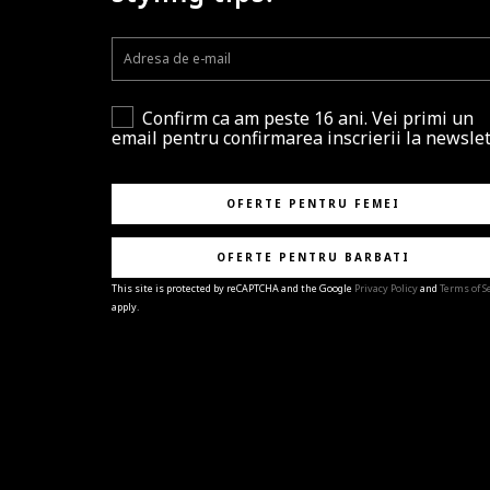
Confirm ca am peste 16 ani. Vei primi un
email pentru confirmarea inscrierii la newslet
OFERTE PENTRU FEMEI
OFERTE PENTRU BARBATI
This site is protected by reCAPTCHA and the Google
Privacy Policy
and
Terms of S
apply.
BRAVO!
Te-ai abonat cu succes la newsletter folosind adres
e-mail
%email%
.
Ti-am pregatit noutati despre brandurile noastre,
selectii exclusive si ultimele tendinte in moda!