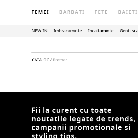
FEMEI
BARBATI
FETE
BAIETI
NEW IN
Imbracaminte
Incaltaminte
Genti si 
CATALOG
/
Brother
Fii la curent cu toate
noutatile legate de trends,
campanii promotionale si
styling tips.