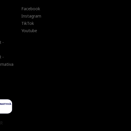
Facebook
Instagram
TikTok
Youtube
 -
 -
ernativa
UR