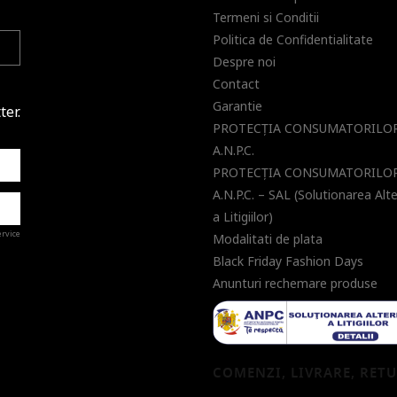
Termeni si Conditii
Politica de Confidentialitate
Despre noi
Contact
Garantie
ter.
PROTECŢIA CONSUMATORILOR
A.N.P.C.
PROTECŢIA CONSUMATORILOR
A.N.P.C. – SAL (Solutionarea Alt
a Litigiilor)
ervice
Modalitati de plata
Black Friday Fashion Days
Anunturi rechemare produse
a de
COMENZI, LIVRARE, RET