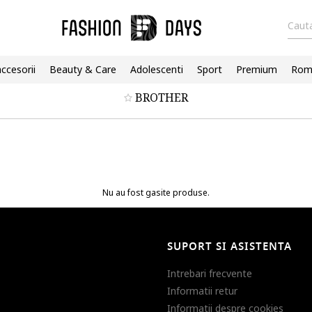
Cauta
accesorii
Beauty & Care
Adolescenti
Sport
Premium
Roma
BROTHER
Nu au fost gasite produse.
SUPORT SI ASISTENTA
Intrebari frecvente
Informatii retur
Informatii despre cookies