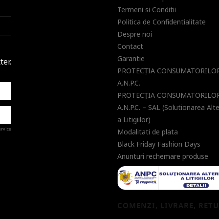
Termeni si Conditii
Politica de Confidentialitate
Despre noi
Contact
Garantie
ter.
PROTECŢIA CONSUMATORILOR
A.N.P.C.
PROTECŢIA CONSUMATORILOR
A.N.P.C. – SAL (Solutionarea Alt
a Litigiilor)
ervice
Modalitati de plata
Black Friday Fashion Days
Anunturi rechemare produse
a de
COMENZI, LIVRARE, RET