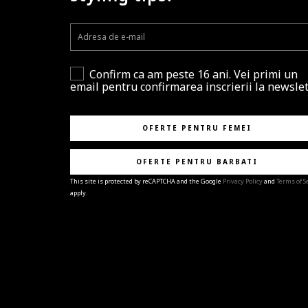
Confirm ca am peste 16 ani. Vei primi un
email pentru confirmarea inscrierii la newslet
OFERTE PENTRU FEMEI
OFERTE PENTRU BARBATI
This site is protected by reCAPTCHA and the Google
Privacy Policy
and
Terms of S
apply.
BRAVO!
Te-ai abonat cu succes la newsletter folosind adres
e-mail
%email%
.
Ti-am pregatit noutati despre brandurile noastre,
selectii exclusive si ultimele tendinte in moda!