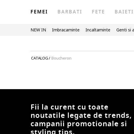
FEMEI
BARBATI
FETE
BAIETI
NEW IN
Imbracaminte
Incaltaminte
Genti si 
CATALOG
/
Boucheron
Fii la curent cu toate
noutatile legate de trends,
campanii promotionale si
styling tips.