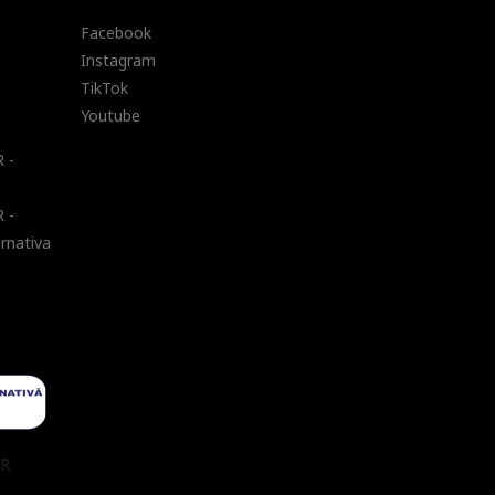
Facebook
Instagram
TikTok
Youtube
 -
 -
ernativa
UR