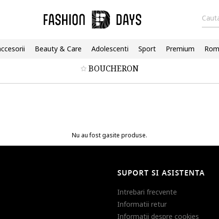
Cauta
accesorii
Beauty & Care
Adolescenti
Sport
Premium
Roma
BOUCHERON
Nu au fost gasite produse.
SUPORT SI ASISTENTA
Intrebari frecvente
Informatii retur
Informatii despre cookies