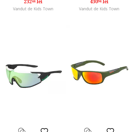
232
lei
430
lei
44
94
Vandut de Kids Town
Vandut de Kids Town