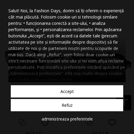
Mareste dimensiunea
Salut! Noi, la Fashion Days, dorim să îți oferim o experiență
Micsoreaza dimensiu
cât mai plăcută. Folosim cookie-uri si tehnologii similare
pentru: • funcționarea corectă a site-ului, • analiza
Mareste spatierea tex
performanței, și • personalizarea reclamelor. Prin apăsarea
butonului „Accept”, ești de acord ca datele tale (precum
Micsoreaza spatierea
activitatea pe site și informațiile despre dispozitiv) să fie
utilizate de noi și de partenerii noștri pentru scopurile de
Mareste inaltimea ra
mai sus. Dacă alegi „Refuz”, vom folosi doar cookie-uri
strict necesare funcționării site-ului și nu vom afișa reclame
Micsoreaza inaltimea
personalizate. Poți modifica preferințele oricând apăsând pe
„Administrează preferințele”. Află mai multe despre cookie-
Inverseaza culorile
uri în
Politica de confidentialitate
.
Nuante de gri
Accept
Cursor mare
accessibility
Refuz
Subliniaza link-urile
administreaza preferintele
Dezactiveaza animatii