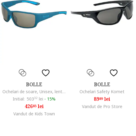
BOLLE
BOLLE
Ochelari de soare, Unisex, lentila polarizata, 12369 Kayman Albastru
Ochelari Safety Komet
89
lei
Initial:
503
32
lei
-
15%
89
426
lei
83
Vandut de Pro Store
Vandut de Kids Town