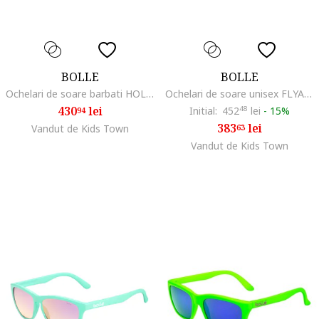
BOLLE
BOLLE
Ochelari de soare barbati HOLMAN 12360 58mm
Ochelari de soare unisex FLYAIR 12419 65mm
430
lei
Initial:
452
48
lei
-
15%
94
383
lei
Vandut de Kids Town
63
Vandut de Kids Town