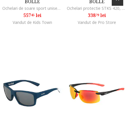
BOLLE
BOLLE
Ochelari de soare sport unisex FLYAIR 12287 65mm
Ochelari protectie STKS 420, polarizati, transparent, 57x43x128mm
557
lei
338
lei
45
79
Vandut de Kids Town
Vandut de Pro Store