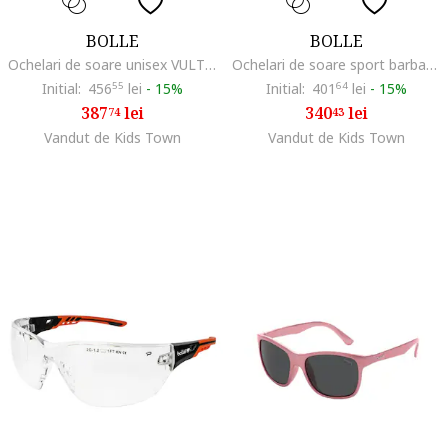
BOLLE
BOLLE
Ochelari de soare unisex VULTURE 58mmdqfwqd, Negru
Ochelari de soare sport barbati KING 12574 63mm
Initial:
456
55
lei
-
15%
Initial:
401
64
lei
-
15%
387
lei
340
lei
74
43
Vandut de Kids Town
Vandut de Kids Town