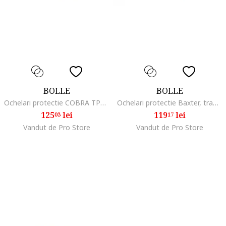
BOLLE
BOLLE
Ochelari protectie COBRA TPR, compacti, negru, 34g
Ochelari protectie Baxter, transparenti, reglabil, 52g
125
lei
119
lei
03
17
Vandut de Pro Store
Vandut de Pro Store