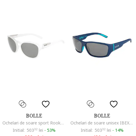
BOLLE
BOLLE
Ochelari de soare sport Rooke 12351
Ochelari de soare unisex IBEX 12377 59mm
Initial:
503
32
lei
-
53%
Initial:
503
32
lei
-
14%