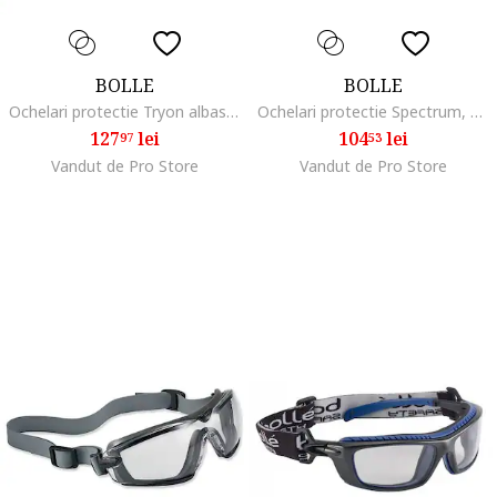
BOLLE
BOLLE
Ochelari protectie Tryon albastru negru 26g 2,2mm
Ochelari protectie Spectrum, transparent, 2,5mm, negru-verde, 83g
127
lei
104
lei
97
53
Vandut de Pro Store
Vandut de Pro Store