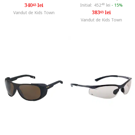
340
lei
Initial:
452
48
lei
-
15%
43
383
lei
Vandut de Kids Town
63
Vandut de Kids Town