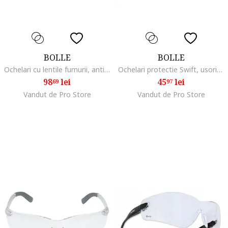
BOLLE
BOLLE
Ochelari cu lentile fumurii, anti-zgarieturi, Contour rama neagra, saculet din microfibra inclus
Ochelari protectie Swift, usori, albastru, 27g
98
lei
45
lei
69
97
Vandut de Pro Store
Vandut de Pro Store