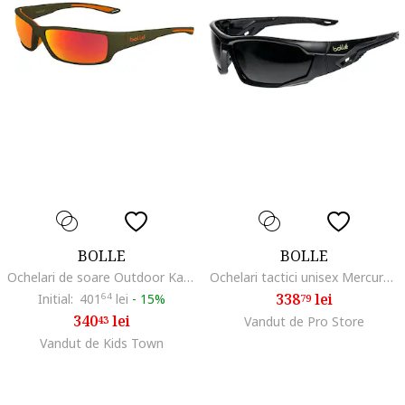
BOLLE
BOLLE
Ochelari de soare Outdoor Kayman, Matte Olive/Brown Fire
Ochelari tactici unisex Mercuro, Policarbonat/Plastic, Negru
338
lei
Initial:
401
64
lei
-
15%
79
340
lei
43
Vandut de Pro Store
Vandut de Kids Town