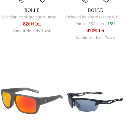
BOLLE
BOLLE
Ochelari de soare sport unisex B-ROCK PRO 12630
Ochelari de soare unisex VIBE 12604 59mm
826
lei
Initial:
554
16
lei
-
15%
86
470
lei
Vandut de Kids Town
02
Vandut de Kids Town