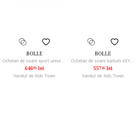
BOLLE
BOLLE
Ochelari de soare sport unisex B-ROCK PRO 12629
Ochelari de soare barbati KEYWEST 12117 61mm
646
lei
557
lei
93
45
Vandut de Kids Town
Vandut de Kids Town