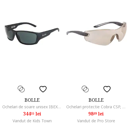
BOLLE
BOLLE
Ochelari de soare unisex IBEX 12373 59mm
Ochelari protectie Cobra CSP, maro, 2,2mm, 25g
344
lei
98
lei
55
69
Vandut de Kids Town
Vandut de Pro Store