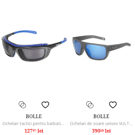
BOLLE
BOLLE
Ochelari tactici pentru barbati, Policarbonat, Protectie UVA/UVB, Negru
Ochelari de soare unisex VULTURE 58mmdqfwqd, Gri
127
lei
390
lei
97
10