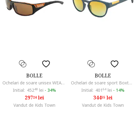
BOLLE
BOLLE
Ochelari de soare unisex WEAVER 12138 62mm
Ochelari de soare sport Boxton 12512
Initial:
452
48
lei
-
34%
Initial:
401
64
lei
-
14%
297
lei
344
lei
24
55
Vandut de Kids Town
Vandut de Kids Town