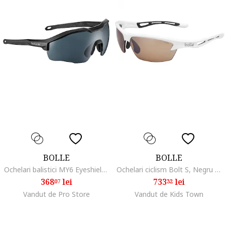
BOLLE
BOLLE
Ochelari balistici MY6 Eyeshield, negru, 148.5x50x117mm, viziera inchisa, 37g
Ochelari ciclism Bolt S, Negru lucios/ Modulator Negru V3 Golf Oleo AF, Alb
368
lei
733
lei
07
32
Vandut de Pro Store
Vandut de Kids Town