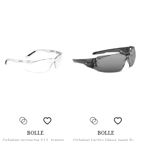
BOLLE
BOLLE
Ochelari protectie S12, transparent, 2mm, 22g
Ochelari tactici Silex+ negri fumurii 13x113mm