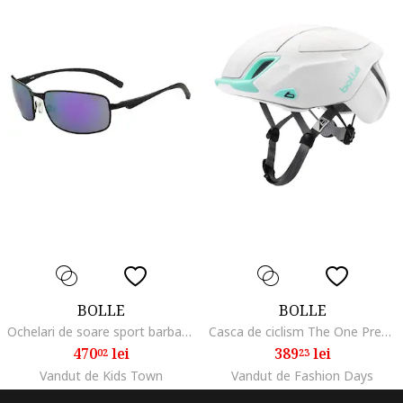
BOLLE
BOLLE
Ochelari de soare sport barbati KEYWEST 11957 61mm
Casca de ciclism The One Premium, Alb
470
lei
389
lei
02
23
Vandut de Kids Town
Vandut de Fashion Days