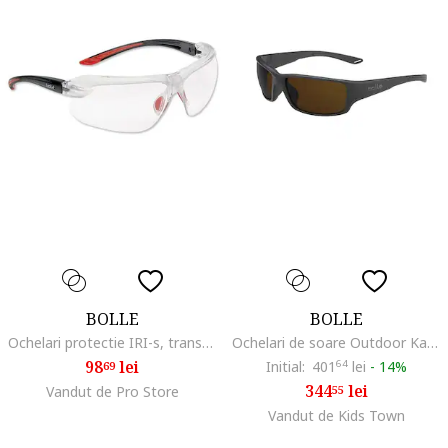
BOLLE
BOLLE
Ochelari protectie IRI-s, transparenti, reglabil, 27g
Ochelari de soare Outdoor Kayman, Negru mat/100 Gun
98
lei
Initial:
401
64
lei
-
14%
69
344
lei
Vandut de Pro Store
55
Vandut de Kids Town