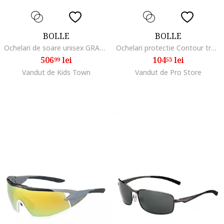
BOLLE
BOLLE
Ochelari de soare unisex GRAPHITE 12645 63mm
Ochelari protectie Contour transparenti usori 21g
506
lei
104
lei
99
53
Vandut de Kids Town
Vandut de Pro Store