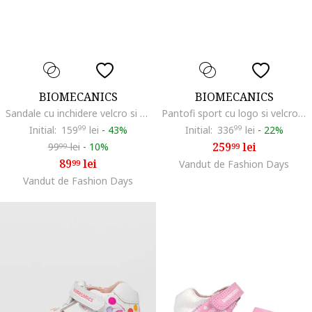
BIOMECANICS
BIOMECANICS
Sandale cu inchidere velcro si model uni, Rosu/Albastru royal
Pantofi sport cu logo si velcro, Gri deschis/Alb murdar
Initial:
159
99
lei
-
43%
Initial:
336
99
lei
-
22%
259
lei
99
lei
-
10%
99
99
89
lei
99
Vandut de Fashion Days
Vandut de Fashion Days