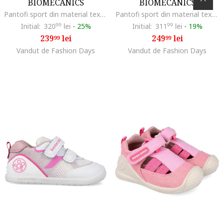
BIOMECANICS
BIOMECANICS
Pantofi sport din material textil cu garnituri de piele, Alb murdar/Albastru deschis/Roz prafuit
Pantofi sport din material textil cu garnituri de piele, Alb/Albastru
Initial:
320
99
lei
-
25%
Initial:
311
99
lei
-
19%
239
lei
249
lei
99
99
Vandut de Fashion Days
Vandut de Fashion Days