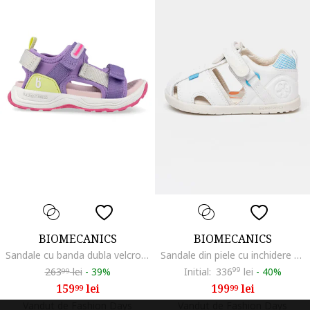
BIOMECANICS
BIOMECANICS
Sandale cu banda dubla velcro, Verde pal/Lila/Alb optic
Sandale din piele cu inchidere velcro, Alb/Albastru
263
lei
-
39%
Initial:
336
99
lei
-
40%
99
159
lei
199
lei
99
99
Vandut de Fashion Days
Vandut de Fashion Days