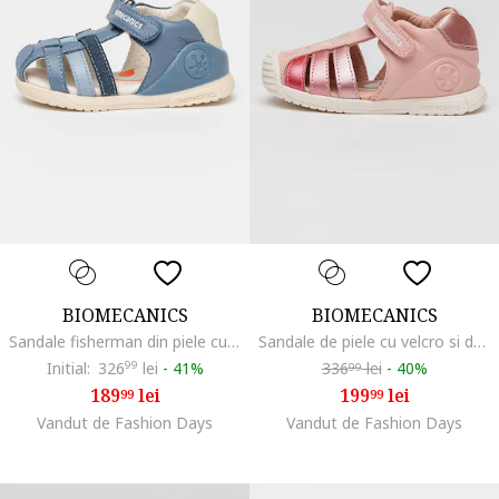
BIOMECANICS
BIOMECANICS
Sandale fisherman din piele cu velcro, Albastru stins
Sandale de piele cu velcro si decupaje, Roz prafuit
Initial:
326
99
lei
-
41%
336
lei
-
40%
99
189
lei
199
lei
99
99
Vandut de Fashion Days
Vandut de Fashion Days