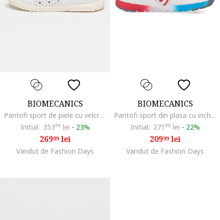
BIOMECANICS
BIOMECANICS
Pantofi sport de piele cu velcro si perforatii, Alb
Pantofi sport din plasa cu inchidere cu banda velcro, Rosu/Albastru pastel/Alb murdar
Initial:
353
99
lei
-
23%
Initial:
271
99
lei
-
22%
269
lei
209
lei
99
99
Vandut de Fashion Days
Vandut de Fashion Days