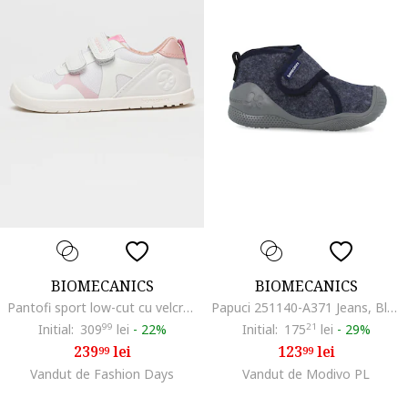
BIOMECANICS
BIOMECANICS
Pantofi sport low-cut cu velcro, pentru primii pasi, Alb/Roz
Papuci 251140-A371 Jeans, Bleumarin
Initial:
309
99
lei
-
22%
Initial:
175
21
lei
-
29%
239
lei
123
lei
99
99
Vandut de Fashion Days
Vandut de Modivo PL