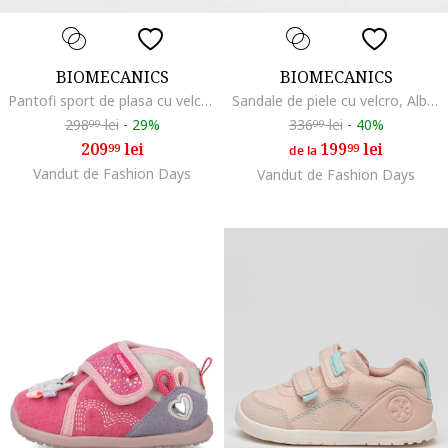
BIOMECANICS
BIOMECANICS
Pantofi sport de plasa cu velcro pentru primii pasi, Albastru deschis
Sandale de piele cu velcro, Alb optic/Roz prafuit
298
lei
-
29%
336
lei
-
40%
99
99
209
lei
199
lei
99
99
de la
Vandut de Fashion Days
Vandut de Fashion Days