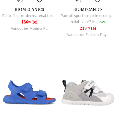
BIOMECANICS
BIOMECANICS
Pantofi sport din material textil cu velcro si model, Galben sofran/Portocaliu mandarina/Bej deschis
Pantofi sport din piele ecologica si material textil, Roz deschis/Roz aprins/Roz pastel
186
lei
Initial:
290
99
lei
-
24%
99
219
lei
Vandut de Modivo PL
99
Vandut de Fashion Days