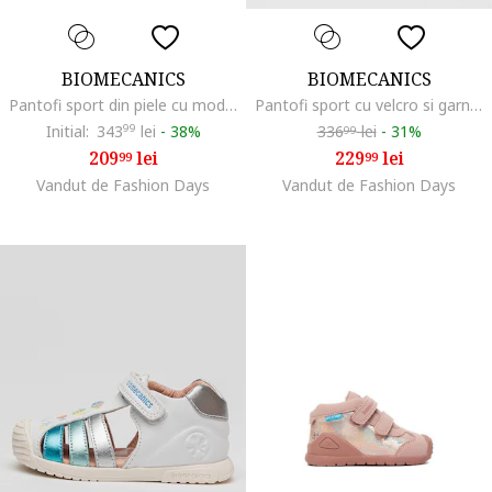
BIOMECANICS
BIOMECANICS
Pantofi sport din piele cu model si inchidere velcro, Rosu/Galben sofran/Alb murdar
Pantofi sport cu velcro si garnituri sintetice, Multicolor
Initial:
343
99
lei
-
38%
336
lei
-
31%
99
209
lei
229
lei
99
99
Vandut de Fashion Days
Vandut de Fashion Days