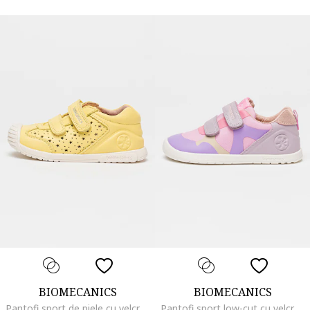
BIOMECANICS
BIOMECANICS
Pantofi sport de piele cu velcro si perforatii, Galben pai
Pantofi sport low-cut cu velcro, pentru primii pasi, Violet/Roz