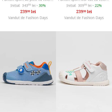
Initial:
343
99
lei
-
30%
Initial:
309
99
lei
-
22%
239
lei
239
lei
99
99
Vandut de Fashion Days
Vandut de Fashion Days