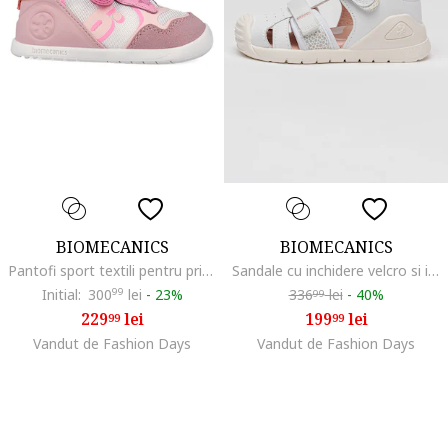
BIOMECANICS
BIOMECANICS
Pantofi sport textili pentru primii pasi, Roz pastel/Albastru deschis/Roz prafuit
Sandale cu inchidere velcro si insertii din piele
Initial:
300
99
lei
-
23%
336
lei
-
40%
99
229
lei
199
lei
99
99
Vandut de Fashion Days
Vandut de Fashion Days