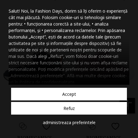
Mareste dimensiunea
Salut! Noi, la Fashion Days, dorim să îți oferim o experiență
Micsoreaza dimensiu
cât mai plăcută. Folosim cookie-uri si tehnologii similare
pentru: • funcționarea corectă a site-ului, • analiza
Mareste spatierea tex
performanței, și • personalizarea reclamelor. Prin apăsarea
butonului „Accept”, ești de acord ca datele tale (precum
Micsoreaza spatierea
activitatea pe site și informațiile despre dispozitiv) să fie
utilizate de noi și de partenerii noștri pentru scopurile de
Mareste inaltimea ra
mai sus. Dacă alegi „Refuz”, vom folosi doar cookie-uri
strict necesare funcționării site-ului și nu vom afișa reclame
Micsoreaza inaltimea
personalizate. Poți modifica preferințele oricând apăsând pe
„Administrează preferințele”. Află mai multe despre cookie-
Inverseaza culorile
uri în
Politica de confidentialitate
.
Nuante de gri
Accept
Cursor mare
accessibility
Refuz
Subliniaza link-urile
administreaza preferintele
Dezactiveaza animatii