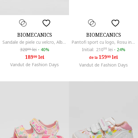
BIOMECANICS
BIOMECANICS
Sandale de piele cu velcro, Alb optic
Pantofi sport cu logo, Rosu inchis/Alb murdar/Bleumarin
320
lei
-
40%
Initial:
210
99
lei
-
24%
99
189
lei
159
lei
99
99
de la
Vandut de Fashion Days
Vandut de Fashion Days