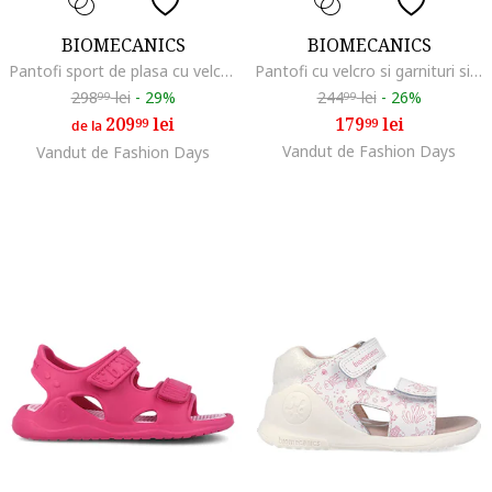
BIOMECANICS
BIOMECANICS
Pantofi sport de plasa cu velcro, cu garnituri sintetice, Roz deschis
Pantofi cu velcro si garnituri sintetice, Turcoaz
298
lei
-
29%
244
lei
-
26%
99
99
209
lei
179
lei
99
99
de la
Vandut de Fashion Days
Vandut de Fashion Days