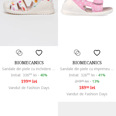
BIOMECANICS
BIOMECANICS
Sandale din piele cu inchidere velcro si model, Alb/Roz
Sandale din piele cu imprimeu acvatic, Roz pastel/Alb murdar
Initial:
336
99
lei
-
40%
Initial:
326
99
lei
-
41%
199
lei
219
lei
-
13%
99
99
189
lei
Vandut de Fashion Days
99
Vandut de Fashion Days