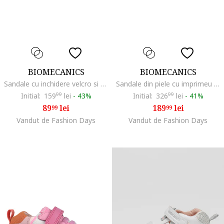
BIOMECANICS
BIOMECANICS
Sandale cu inchidere velcro si model uni, Roz aprins
Sandale din piele cu imprimeu acvatic, Galben pal/Alb murdar
Initial:
159
99
lei
-
43%
Initial:
326
99
lei
-
41%
89
lei
189
lei
99
99
Vandut de Fashion Days
Vandut de Fashion Days