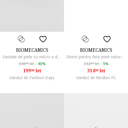
BIOMECANICS
BIOMECANICS
Sandale de piele cu velcro si decupaje, Alb optic/Albastru
Ghete pentru fete piele naturala, Roz
336
lei
-
40%
332
lei
-
5%
99
99
199
lei
314
lei
99
99
Vandut de Fashion Days
Vandut de Modivo PL