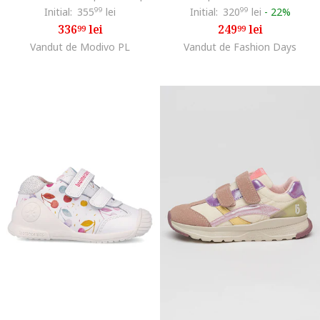
Initial:
355
99
lei
Initial:
320
99
lei
-
22%
336
lei
249
lei
99
99
Vandut de Modivo PL
Vandut de Fashion Days