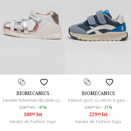
BIOMECANICS
BIOMECANICS
Sandale fisherman din piele cu velcro
Pantofi sport cu velcro si garnituri sintetice, Albastru inchis
326
lei
-
41%
336
lei
-
31%
99
99
189
lei
229
lei
99
99
Vandut de Fashion Days
Vandut de Fashion Days