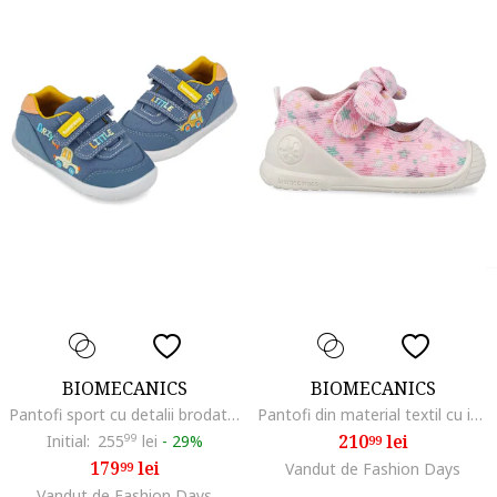
BIOMECANICS
BIOMECANICS
Pantofi sport cu detalii brodate, Albastru inchis/Galben sofran
Pantofi din material textil cu imprimeu cu stele, Albastru pastel/Roz pastel/Bej deschis
210
lei
Initial:
255
99
lei
-
29%
99
179
lei
99
Vandut de Fashion Days
Vandut de Fashion Days