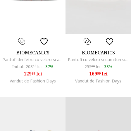
BIOMECANICS
BIOMECANICS
Pantofi din fetru cu velcro si aplicatii, Gri cenusiu/Alb murdar/Roz
Pantofi cu velcro si garnituri sintetice, Piersica
Initial:
208
44
lei
-
37%
255
lei
-
33%
99
129
lei
169
lei
99
99
Vandut de Fashion Days
Vandut de Fashion Days