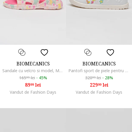
BIOMECANICS
BIOMECANICS
Sandale cu velcro si model, Multicolor
Pantofi sport de piele pentru primii pasi, Multicolor
165
lei
-
45%
320
lei
-
28%
99
99
89
lei
229
lei
99
99
Vandut de Fashion Days
Vandut de Fashion Days