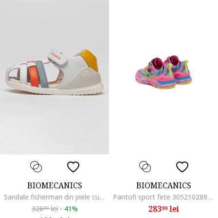
BIOMECANICS
BIOMECANICS
Sandale fisherman din piele cu velcro
Pantofi sport fete 305210289, Textil, Roz, Roz
283
lei
326
lei
-
41%
99
99