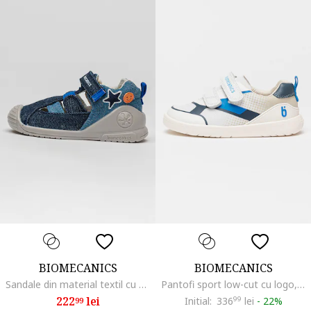
BIOMECANICS
BIOMECANICS
Sandale din material textil cu decupaje
Pantofi sport low-cut cu logo, Alb/Bleumarin
222
lei
Initial:
336
99
lei
-
22%
99