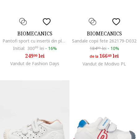
BIOMECANICS
BIOMECANICS
Pantofi sport cu insertii din plasa si velcro, Fucsia/Maro taupe deschis/Alb murdar
Sandale copii fete 262179-D032
Initial:
300
99
lei
-
16%
184
lei
-
10%
99
249
lei
166
lei
99
49
de la
Vandut de Fashion Days
Vandut de Modivo PL