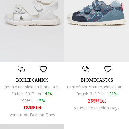
BIOMECANICS
BIOMECANICS
Sandale din piele cu funde, Alb optic
Pantofi sport cu model si banda velcro dubla, Albastru inchis
Initial:
331
99
lei
-
42%
Initial:
343
99
lei
-
21%
269
lei
199
lei
-
5%
99
99
189
lei
99
Vandut de Fashion Days
Vandut de Fashion Days