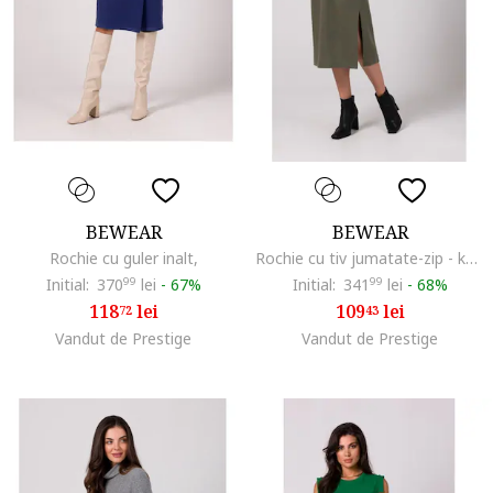
BEWEAR
BEWEAR
Rochie cu guler inalt,
Rochie cu tiv jumatate-zip - kaki, Kaki
Initial:
370
99
lei
-
67%
Initial:
341
99
lei
-
68%
118
lei
109
lei
72
43
Vandut de Prestige
Vandut de Prestige