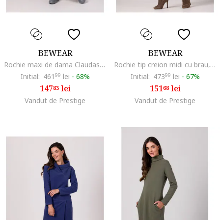
BEWEAR
BEWEAR
Rochie maxi de dama Claudas B267 albastru deschis, Albastru deschis
Rochie tip creion midi cu brau,, Bleumarin
Initial:
461
99
lei
-
68%
Initial:
473
99
lei
-
67%
147
lei
151
lei
83
68
Vandut de Prestige
Vandut de Prestige