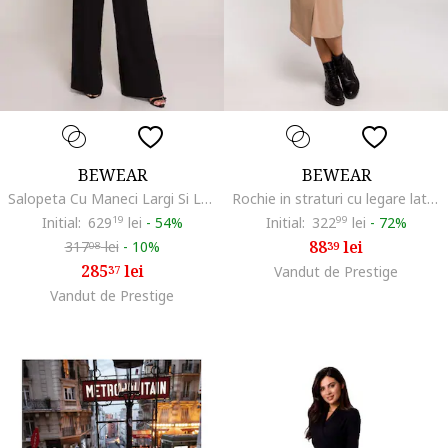
BEWEAR
BEWEAR
Salopeta Cu Maneci Largi Si Legare La Spate, Negru, Negru
Rochie in straturi cu legare laterala,, Bej
Initial:
629
19
lei
-
54%
Initial:
322
99
lei
-
72%
88
lei
317
lei
-
10%
39
08
285
lei
37
Vandut de Prestige
Vandut de Prestige