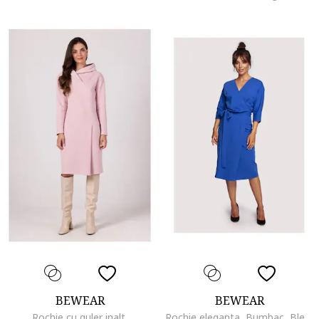
BEWEAR
BEWEAR
Rochie cu guler inalt,
Rochie eleganta, Bumbac, Bleumarin