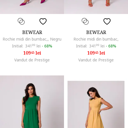
BEWEAR
BEWEAR
Rochie midi din bumbac,, Negru
Rochie midi din bumbac,
Initial:
341
99
lei
-
68%
Initial:
341
99
lei
-
68%
109
lei
109
lei
43
43
Vandut de Prestige
Vandut de Prestige