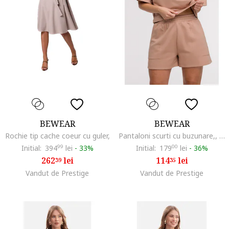
BEWEAR
BEWEAR
Rochie tip cache coeur cu guler,
Pantaloni scurti cu buzunare,, Bej
Initial:
394
99
lei
-
33%
Initial:
179
00
lei
-
36%
262
lei
114
lei
39
35
Vandut de Prestige
Vandut de Prestige