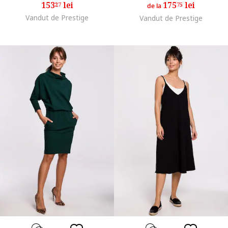
153
lei
175
lei
27
75
de la
Vandut de Prestige
Vandut de Prestige