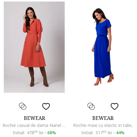
BEWEAR
BEWEAR
Rochie casual de dama Nanel B273 rosu caramiziu, Rosu
Rochie maxi cu elastic in talie,
Initial:
478
99
lei
-
68%
Initial:
317
99
lei
-
44%