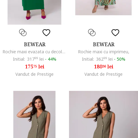
BEWEAR
BEWEAR
Rochie maxi evazata cu decolteu si talie elastica - verde luxuriant, Verde
Rochie maxi cu imprimeu,
Initial:
317
99
lei
-
44%
Initial:
362
99
lei
-
50%
175
lei
180
lei
75
36
Vandut de Prestige
Vandut de Prestige