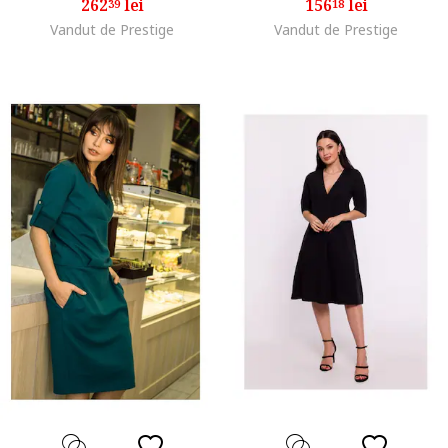
262
lei
156
lei
39
18
Vandut de Prestige
Vandut de Prestige