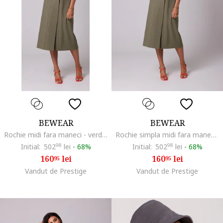
BEWEAR
BEWEAR
Rochie midi fara maneci - verde masliniu, Maslinie
Rochie simpla midi fara maneci,, Verde masliniu
Initial:
502
98
lei
-
68%
Initial:
502
98
lei
-
68%
160
lei
160
lei
95
95
Vandut de Prestige
Vandut de Prestige