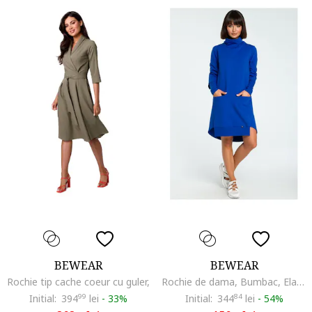
BEWEAR
BEWEAR
Rochie tip cache coeur cu guler,
Rochie de dama, Bumbac, Elastan, Bleumarin
Initial:
394
99
lei
-
33%
Initial:
344
84
lei
-
54%