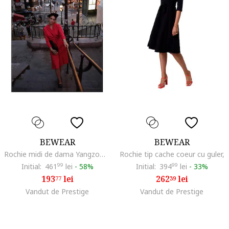
BEWEAR
BEWEAR
Rochie midi de dama Yangzom B245 rosu, Rosu
Rochie tip cache coeur cu guler,
Initial:
461
99
lei
-
58%
Initial:
394
99
lei
-
33%
193
lei
262
lei
77
39
Vandut de Prestige
Vandut de Prestige