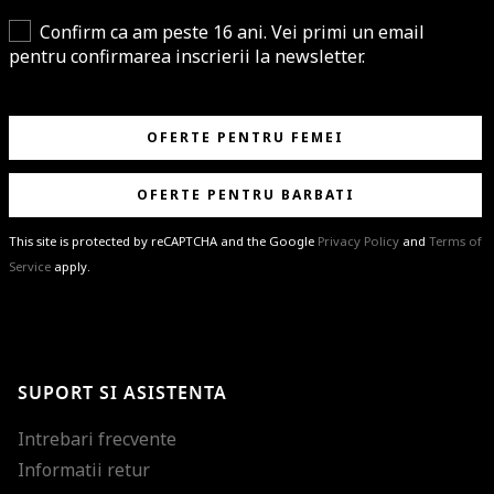
Confirm ca am peste 16 ani. Vei primi un email
pentru confirmarea inscrierii la newsletter.
OFERTE PENTRU FEMEI
OFERTE PENTRU BARBATI
This site is protected by reCAPTCHA and the Google
Privacy Policy
and
Terms of
Service
apply.
BRAVO!
Te-ai abonat cu succes la newsletter folosind adresa de e-mail
%email%
.
Ti-am pregatit noutati despre brandurile noastre, selectii exclusive si
SUPORT SI ASISTENTA
ultimele tendinte in moda!
Intrebari frecvente
Informatii retur