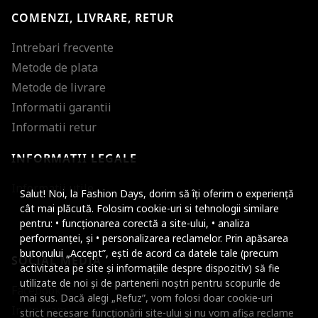
COMENZI, LIVRARE, RETUR
Intrebari frecvente
Metode de plata
Metode de livrare
Informatii garantii
Informatii retur
INFORMATII LEGALE
Mareste dimensiunea
Informatii utile
Salut! Noi, la Fashion Days, dorim să îți oferim o experiență
Micsoreaza dimensiu
cât mai plăcută. Folosim cookie-uri si tehnologii similare
pentru: • funcționarea corectă a site-ului, • analiza
Mareste spatierea tex
performanței, și • personalizarea reclamelor. Prin apăsarea
butonului „Accept”, ești de acord ca datele tale (precum
SOCIAL MEDIA
Micsoreaza spatierea
activitatea pe site și informațiile despre dispozitiv) să fie
utilizate de noi și de partenerii noștri pentru scopurile de
Facebook
Mareste inaltimea ra
mai sus. Dacă alegi „Refuz”, vom folosi doar cookie-uri
Instagram
strict necesare funcționării site-ului și nu vom afișa reclame