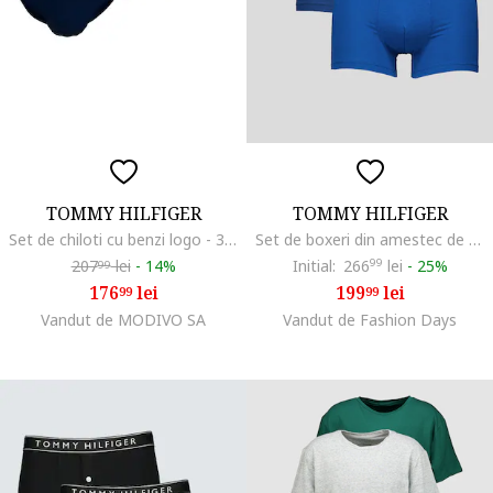
TOMMY HILFIGER
TOMMY HILFIGER
Set de chiloti cu benzi logo - 3 perechi, Albastru ultramarin
Set de boxeri din amestec de modal cu banda logo in talie - 3 perechi, Albastru royal/Albastru indigo/Bleumarin
207
lei
-
14%
Initial:
266
99
lei
-
25%
99
176
lei
199
lei
99
99
Vandut de MODIVO SA
Vandut de Fashion Days