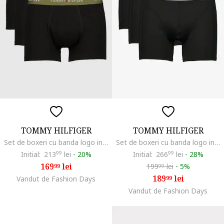
TOMMY HILFIGER
TOMMY HILFIGER
Set de boxeri cu banda logo in talie - 3 perechi, Negru/Verde masliniu
Set de boxeri cu banda logo in talie, 3 perechi, Negru carbon
Initial:
213
99
lei
-
20%
Initial:
266
99
lei
-
28%
169
lei
199
lei
-
5%
99
99
189
lei
Vandut de Fashion Days
99
Vandut de Fashion Days