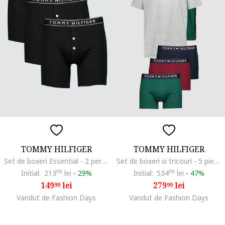
TOMMY HILFIGER
TOMMY HILFIGER
Set de boxeri Essential - 2 perechi, Negru/Alb murdar
Set de boxeri si tricouri - 5 piese, Verde/Gri melange/Bleumarin
Initial:
213
99
lei
-
29%
Initial:
534
99
lei
-
47%
149
lei
279
lei
99
99
Vandut de Fashion Days
Vandut de Fashion Days