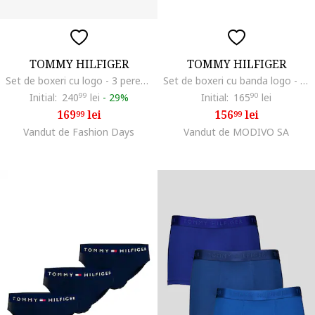
TOMMY HILFIGER
TOMMY HILFIGER
Set de boxeri cu logo - 3 perechi, Negru antracit
Set de boxeri cu banda logo - 3 perechi, Bleumarin
Initial:
240
99
lei
-
29%
Initial:
165
90
lei
169
lei
156
lei
99
99
Vandut de Fashion Days
Vandut de MODIVO SA