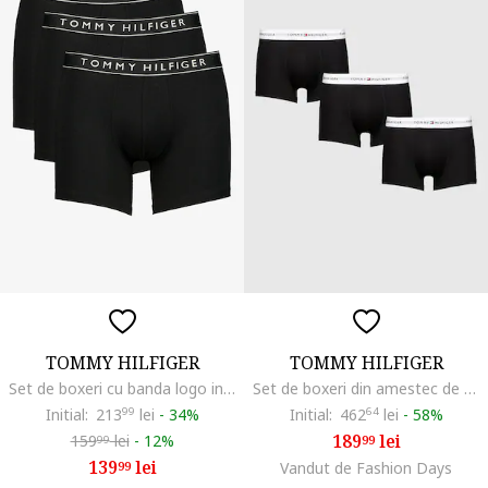
TOMMY HILFIGER
TOMMY HILFIGER
Set de boxeri cu banda logo in talie - 3 perechi, Negru antracit
Set de boxeri din amestec de bumbac cu logo - 7 perechi, Alb/Negru stins
Initial:
213
99
lei
-
34%
Initial:
462
64
lei
-
58%
189
lei
159
lei
-
12%
99
99
139
lei
99
Vandut de Fashion Days