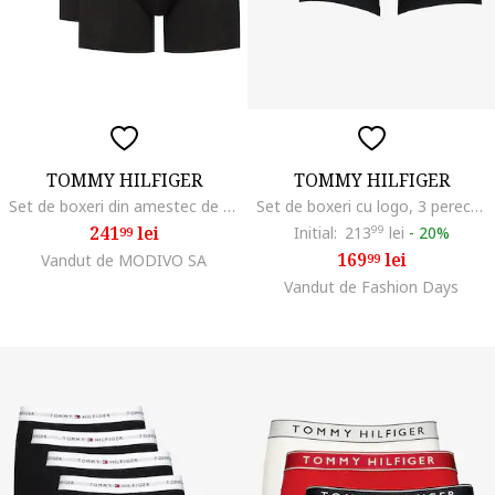
TOMMY HILFIGER
TOMMY HILFIGER
Set de boxeri din amestec de bumbac cu banda logo in talie
Set de boxeri cu logo, 3 perechi, Gri/Alb arctic/Negru antracit
241
lei
Initial:
213
99
lei
-
20%
99
169
lei
Vandut de MODIVO SA
99
Vandut de Fashion Days