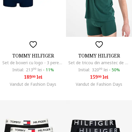
TOMMY HILFIGER
TOMMY HILFIGER
Set de boxeri cu logo - 3 perechi
Set de tricou din amestec de modal si boxeri, Verde englez
Initial:
213
99
lei
-
11%
Initial:
320
99
lei
-
50%
189
lei
159
lei
99
99
Vandut de Fashion Days
Vandut de Fashion Days