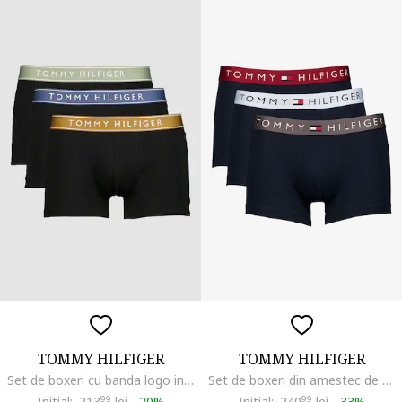
TOMMY HILFIGER
TOMMY HILFIGER
Set de boxeri cu banda logo in talie - 3 perechi, Negru
Set de boxeri din amestec de bumbac cu banda logo in talie - 3 perechi, Albastru ultramarin
Initial:
213
99
lei
-
20%
Initial:
240
99
lei
-
33%