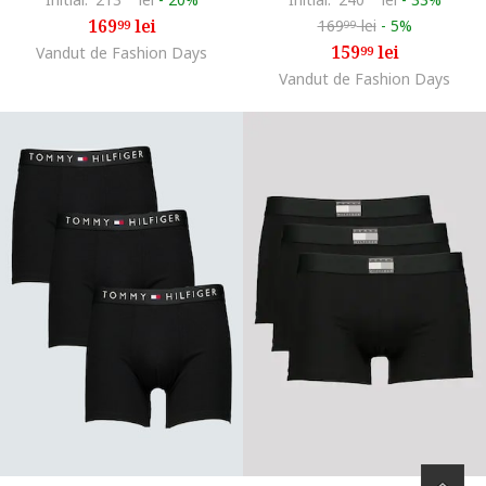
169
lei
169
lei
-
5%
99
99
159
lei
Vandut de Fashion Days
99
Vandut de Fashion Days