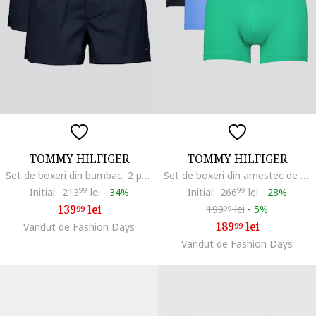
TOMMY HILFIGER
TOMMY HILFIGER
Set de boxeri din bumbac, 2 perechi, Bleumarin stins
Set de boxeri din amestec de bumbac cu logo - 3 perechi, Verde/Albastru ultramarin/Albastru
Initial:
213
99
lei
-
34%
Initial:
266
99
lei
-
28%
139
lei
199
lei
-
5%
99
99
189
lei
Vandut de Fashion Days
99
Vandut de Fashion Days