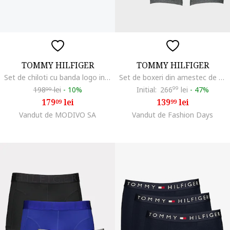
TOMMY HILFIGER
TOMMY HILFIGER
Set de chiloti cu banda logo in talie - 3 piese, Albastru ultramarin
Set de boxeri din amestec de bumbac - 3 perechi, Visiniu/Albastru ultramarin/Gri inchis melange
198
lei
-
10%
Initial:
266
99
lei
-
47%
99
179
lei
139
lei
09
99
Vandut de MODIVO SA
Vandut de Fashion Days