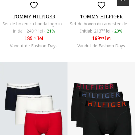
TOMMY HILFIGER
TOMMY HILFIGER
Set de boxeri cu banda logo in talie - 3 perechi, Negru/Rosu inchis
Set de boxeri din amestec de bumbac - 3 perechi, Negru
Initial:
240
99
lei
-
21%
Initial:
213
99
lei
-
20%
189
lei
169
lei
99
99
Vandut de Fashion Days
Vandut de Fashion Days