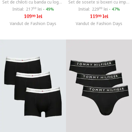
Set de chiloti cu banda cu logo in talie - 3 perechi, Negru stins/Alb optic
Set de sosete si boxeri cu imprimeu, Negru/Bleumarin
Initial:
217
59
lei
-
49%
Initial:
229
99
lei
-
47%
109
lei
119
lei
99
99
Vandut de Fashion Days
Vandut de Fashion Days