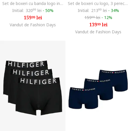
Set de boxeri cu banda logo in talie - 3 perechi, Visiniu/Albastru
Set de boxeri cu logo, 3 perechi, Black Onyx
Initial:
320
99
lei
-
50%
Initial:
213
99
lei
-
34%
159
lei
159
lei
-
12%
99
99
139
lei
Vandut de Fashion Days
99
Vandut de Fashion Days