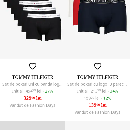
TOMMY HILFIGER
TOMMY HILFIGER
Set de boxeri uni cu banda logo in talie - 7 perechi, Black Onyx
Set de boxeri cu logo, 3 perechi, Alb/Rosu cireasa/Bleumarin stins
Initial:
454
99
lei
-
27%
Initial:
213
99
lei
-
34%
329
lei
159
lei
-
12%
99
99
139
lei
Vandut de Fashion Days
99
Vandut de Fashion Days