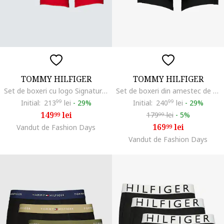
TOMMY HILFIGER
TOMMY HILFIGER
Set de boxeri cu logo Signature - 3 perechi, Alb/Negru/Rosu vermillion
Set de boxeri din amestec de bumbac organic - 3 perechi, Negru antracit
Initial:
213
99
lei
-
29%
Initial:
240
99
lei
-
29%
149
lei
179
lei
-
5%
99
99
169
lei
Vandut de Fashion Days
99
Vandut de Fashion Days