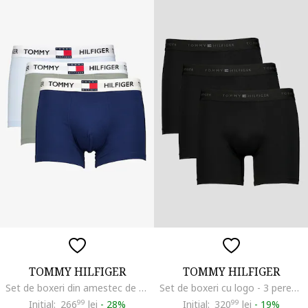
TOMMY HILFIGER
TOMMY HILFIGER
Set de boxeri din amestec de bumbac cu logo - 3 perechi, Albastru pal/Verde sparanghel/Bleumarin
Set de boxeri cu logo - 3 perechi, Negru
Initial:
266
99
lei
-
28%
Initial:
320
99
lei
-
19%