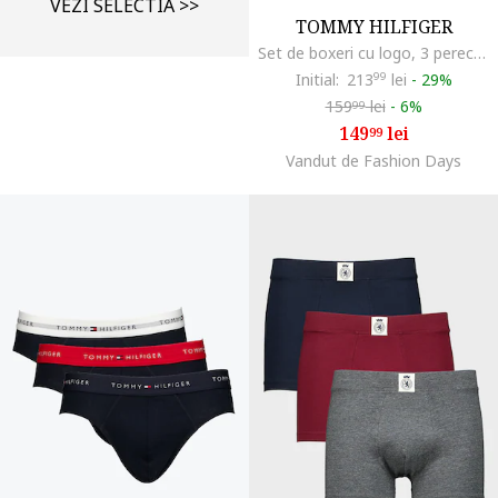
VEZI SELECTIA >>
TOMMY HILFIGER
Set de boxeri cu logo, 3 perechi, Albastru ultramarin
Initial:
213
99
lei
-
29%
159
lei
-
6%
99
149
lei
99
Vandut de Fashion Days