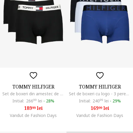
TOMMY HILFIGER
TOMMY HILFIGER
Set de boxeri din amestec de bumbac cu logo - 3 perechi, Negru carbon
Set de boxeri cu logo - 3 perechi, Bleumarin stins/Albastru deschis
Initial:
266
99
lei
-
28%
Initial:
240
99
lei
-
29%
189
lei
169
lei
99
99
Vandut de Fashion Days
Vandut de Fashion Days