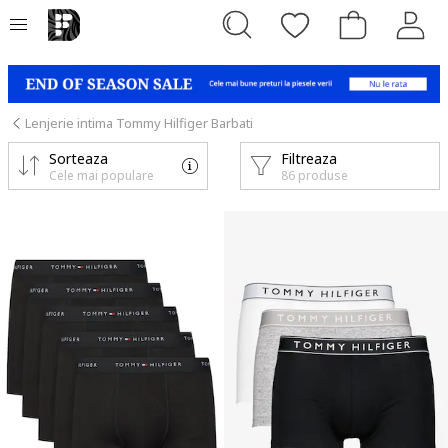
Lenjerie intima Tommy Hilfiger Barbati
Sorteaza
Filtreaza
Cele mai populare
86 produse