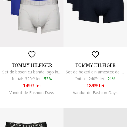
TOMMY HILFIGER
TOMMY HILFIGER
Set de boxeri cu banda logo in talie - 3 perechi, Negru/Verde pal/Albastru royal
Set de boxeri din amestec de bumbac cu logo - 3 perechi, Albastru ultramarin
Initial:
320
99
lei
-
53%
Initial:
240
99
lei
-
21%
149
lei
189
lei
99
99
Vandut de Fashion Days
Vandut de Fashion Days