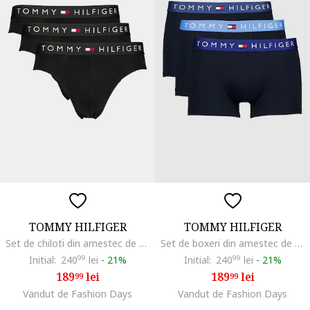
TOMMY HILFIGER
TOMMY HILFIGER
Set de chiloti din amestec de bumbac - 3 perechi, Negru
Set de boxeri din amestec de bumbac cu banda logo in talie - 3 perechi, Negru/Albastru
Initial:
240
99
lei
-
21%
Initial:
240
99
lei
-
21%
189
lei
189
lei
99
99
Vandut de Fashion Days
Vandut de Fashion Days