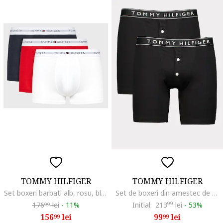
TOMMY HILFIGER
TOMMY HILFIGER
Set boxeri barbati alb, rosu, bleumarin, set lenjerie intima,
Set de boxeri din amestec de bumbac - 2 perechi, Negru
176
lei
-
11%
Initial:
213
99
lei
-
53%
99
156
lei
99
lei
99
99