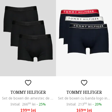
TOMMY HILFIGER
TOMMY HILFIGER
Set de boxeri din amestec de modal cu banda logo in talie - 3 perechi, Negru
Set de boxeri cu banda logo in talie - 3 perechi, Bleumarin stins
Initial:
266
99
lei
-
25%
Initial:
213
99
lei
-
20%
199
lei
169
lei
99
99