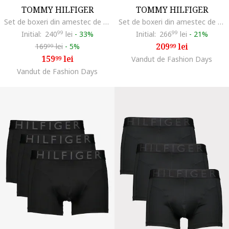
TOMMY HILFIGER
TOMMY HILFIGER
Set de boxeri din amestec de bumbac cu banda logo in talie - 3 perechi, Negru carbon
Set de boxeri din amestec de bumbac cu logo - 3 perechi, Alb rece
Initial:
240
99
lei
-
33%
Initial:
266
99
lei
-
21%
209
lei
169
lei
-
5%
99
99
159
lei
99
Vandut de Fashion Days
Vandut de Fashion Days