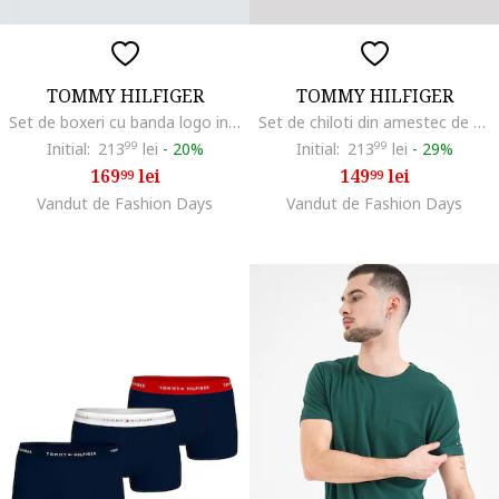
TOMMY HILFIGER
TOMMY HILFIGER
Set de boxeri cu banda logo in talie - 3 perechi, Alb/Negru
Set de chiloti din amestec de bumbac cu banda logo in talie - 3 perechi, Negru antracit
Initial:
213
99
lei
-
20%
Initial:
213
99
lei
-
29%
169
lei
149
lei
99
99
Vandut de Fashion Days
Vandut de Fashion Days