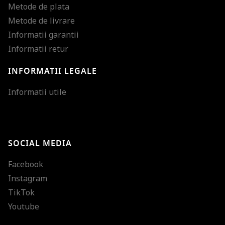
Metode de plata
Metode de livrare
Informatii garantii
Informatii retur
INFORMATII LEGALE
Mareste dimensiunea
Informatii utile
Micsoreaza dimensiu
Mareste spatierea tex
SOCIAL MEDIA
Micsoreaza spatierea
Facebook
Mareste inaltimea ra
Instagram
Micsoreaza inaltimea
TikTok
Inverseaza culorile
Youtube
Nuante de gri