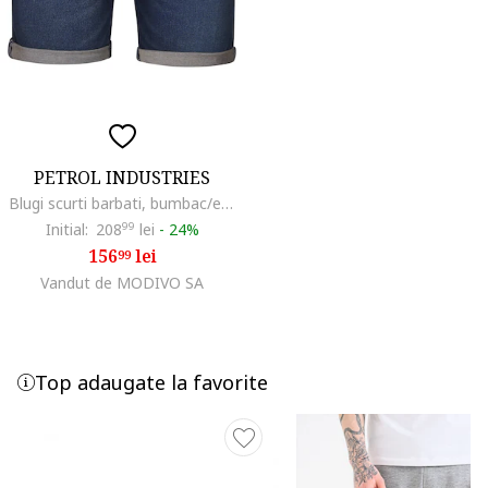
PETROL INDUSTRIES
Blugi scurti barbati, bumbac/elastdwqan, albastru
Initial:
208
99
lei
-
24%
156
lei
99
Vandut de MODIVO SA
Top adaugate la favorite