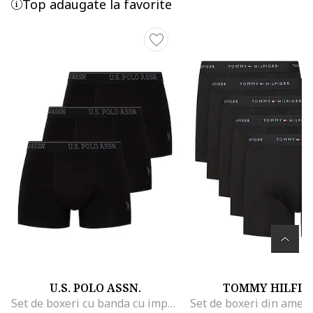
Top adaugate la favorite
U.S. POLO ASSN.
TOMMY HILFIG
Set de boxeri cu banda cu imprimeu logo - 3 perechi, Negru/Gri