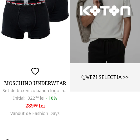
VEZI SELECTIA >>
MOSCHINO UNDERWEAR
Set de boxeri cu banda logo in talie - 2 perechi, Negru
Initial:
322
84
lei
-
10%
289
lei
99
Vandut de Fashion Days