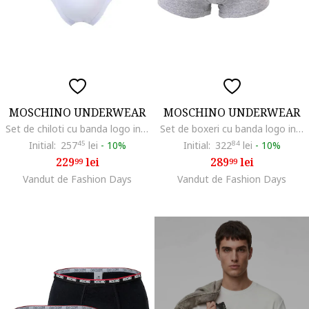
MOSCHINO UNDERWEAR
MOSCHINO UNDERWEAR
Set de chiloti cu banda logo in talie - 2 perechi, Alb
Set de boxeri cu banda logo in talie - 2 perechi, Gri
Initial:
257
45
lei
-
10%
Initial:
322
84
lei
-
10%
229
lei
289
lei
99
99
Vandut de Fashion Days
Vandut de Fashion Days