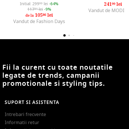
Initial: 299
lei
-64%
241
lei
99
99
117
lei
-9%
31
Vandut de MODIV
105
lei
86
de la
Vandut de Fashion Days
Fii la curent cu toate noutatile
legate de trends, campanii
promotionale si styling tips.
SUPORT SI ASISTENTA
Intrebari frecvente
Informatii retur