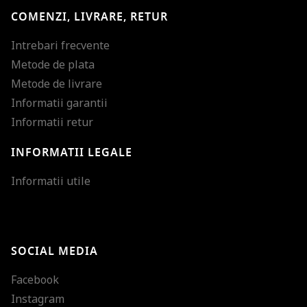
COMENZI, LIVRARE, RETUR
Intrebari frecvente
Metode de plata
Metode de livrare
Informatii garantii
Informatii retur
INFORMATII LEGALE
Mareste dimensiunea
Informatii utile
Micsoreaza dimensiu
Mareste spatierea tex
SOCIAL MEDIA
Micsoreaza spatierea
Facebook
Mareste inaltimea ra
Instagram
Micsoreaza inaltimea