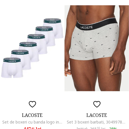
LACOSTE
LACOSTE
Set de boxeri cu banda logo in talie - 6 perechi, Alb
Set 3 boxeri barbati, 304997822, Bumbac, Multicolor, Multicolor
447
lei
Initial:
265
10
lei
-
28%
45