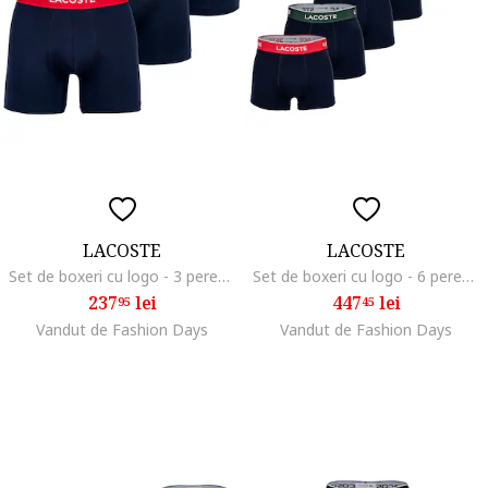
LACOSTE
LACOSTE
Set de boxeri cu logo - 3 perechi, Albastru inchis
Set de boxeri cu logo - 6 perechi, Rosu/Verde/Albastru inchis
237
lei
447
lei
95
45
Vandut de Fashion Days
Vandut de Fashion Days