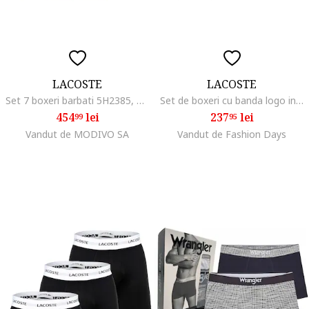
LACOSTE
LACOSTE
Set 7 boxeri barbati 5H2385, Bumbac/Elastan, Alb/Negru/Gri, Alb/Negru/Gri
Set de boxeri cu banda logo in talie - 3 perechi, Negru/Albastru
454
lei
237
lei
99
95
Vandut de MODIVO SA
Vandut de Fashion Days