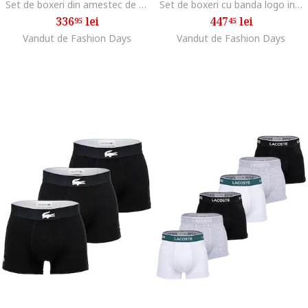
Set de boxeri din amestec de bumbac cu banda logo in talie - 5 perechi, Alb
Set de boxeri cu banda logo in talie - 6 perechi, Negru
336
lei
447
lei
95
45
Vandut de Fashion Days
Vandut de Fashion Days