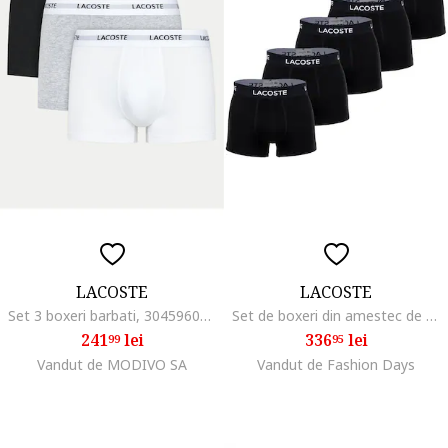
LACOSTE
LACOSTE
Set 3 boxeri barbati, 304596094, Bumbac, Multicolor, Multicolor
Set de boxeri din amestec de bumbac cu banda logo in talie - 5 perechi, Negru/Alb optic
241
lei
336
lei
99
95
Vandut de MODIVO SA
Vandut de Fashion Days