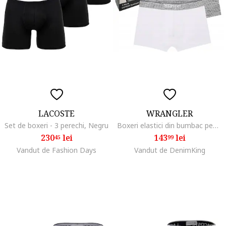
LACOSTE
WRANGLER
Set de boxeri - 3 perechi, Negru
Boxeri elastici din bumbac pentru barbati, set 3 bucati, multicolor
230
lei
143
lei
45
99
Vandut de Fashion Days
Vandut de DenimKing