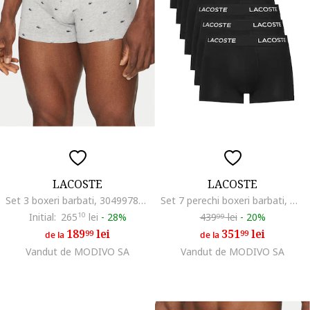
LACOSTE
LACOSTE
Set 3 boxeri barbati, 304997839, Bumbac, Multicolor, Multicolor
Set 7 perechi boxeri barbati, Negru
Initial:
265
10
lei
-
28%
439
lei
-
20%
99
189
lei
351
lei
99
99
de la
de la
Vandut de MODIVO SA
Vandut de MODIVO SA