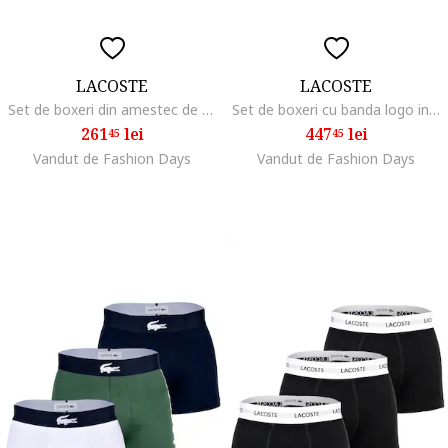
LACOSTE
LACOSTE
Set de boxeri din amestec de bumbac cu logo - 3 perechi, Negru
Set de boxeri cu banda logo in talie - 6 perechi, Alb/Negru/Gri
261
lei
447
lei
45
45
Vandut de Fashion Days
Vandut de Fashion Days