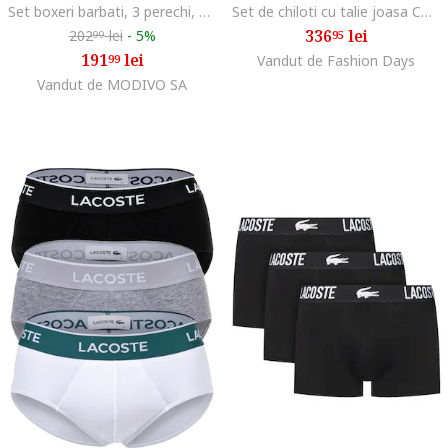
Set boxeri barbati, 3 perechi, verde, bumbac
Set de chiloti cu talie joasa Core - 5 perechi, Alb/Negru/Gri
336
lei
202
lei
-
5%
95
99
191
lei
99
Vandut de Fashion Days
Vandut de MODIVO SA