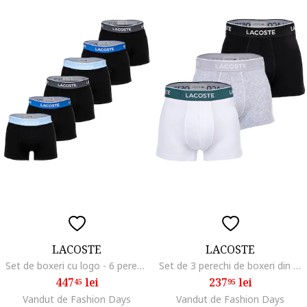
LACOSTE
LACOSTE
Set de boxeri cu logo - 6 perechi, Negru/Gri/Albastru
Set de 3 perechi de boxeri din amestec de bumbac, Alb/Negru/Gri
447
lei
237
lei
45
95
Vandut de Fashion Days
Vandut de Fashion Days