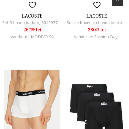
LACOSTE
LACOSTE
Set 3 boxeri barbati, 304997709, Bumbac, Multicolor, Multicolor
Set de boxeri cu banda logo in talie - 3 perechi, Negru
267
lei
230
lei
99
45
Vandut de MODIVO SA
Vandut de Fashion Days