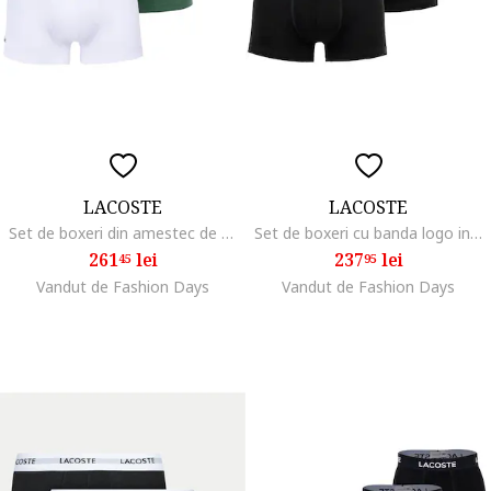
LACOSTE
LACOSTE
Set de boxeri din amestec de bumbac cu logo - 3 perechi, Alb/Verde/Albastru inchis
Set de boxeri cu banda logo in talie - 3 perechi, Negru
261
lei
237
lei
45
95
Vandut de Fashion Days
Vandut de Fashion Days