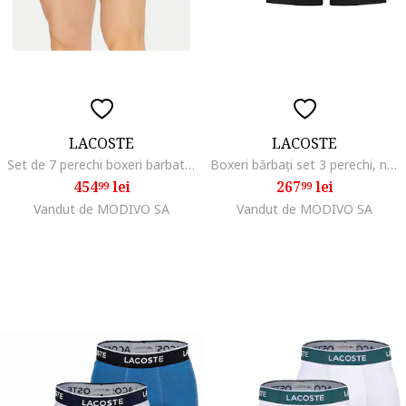
LACOSTE
LACOSTE
Set de 7 perechi boxeri barbati, alb, bumbac/elastan, Alb
Boxeri bărbați set 3 perechi, negru, Negru
454
lei
267
lei
99
99
Vandut de MODIVO SA
Vandut de MODIVO SA