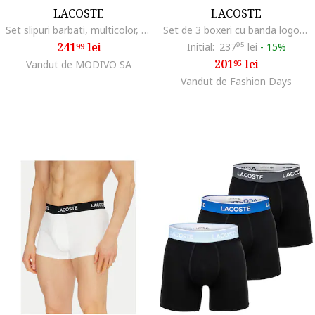
LACOSTE
LACOSTE
Set slipuri barbati, multicolor, bumbac,
Set de 3 boxeri cu banda logo in talie, Rosu/Negru/Roz
241
lei
Initial:
237
95
lei
-
15%
99
201
lei
Vandut de MODIVO SA
95
Vandut de Fashion Days