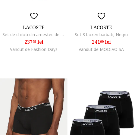
LACOSTE
LACOSTE
Set de chiloti din amestec de bumbac cu banda logo in talie - 3 perechi, Alb/Negru/Gri
Set 3 boxeri barbati, Negru
237
lei
241
lei
95
99
Vandut de Fashion Days
Vandut de MODIVO SA