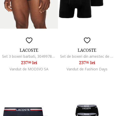
LACOSTE
LACOSTE
Set 3 boxeri barbati, 304997853, Bumbac, Negru
Set de boxeri din amestec de bumbac - 3 perechi, Negru
237
lei
237
lei
99
95
Vandut de MODIVO SA
Vandut de Fashion Days