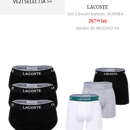
VEZI SELECTIA >>
LACOSTE
Set 3 boxeri barbati, 304998416, Bumbac, Multicolor, Multicolor
267
lei
99
Vandut de MODIVO SA