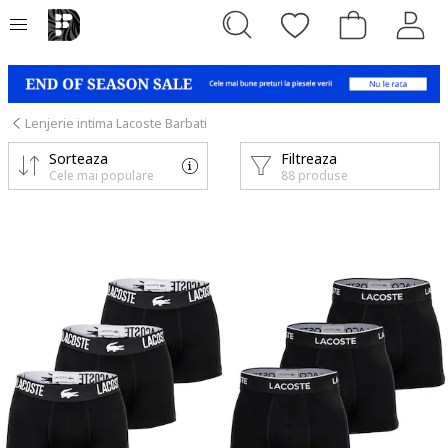
Lenjerie intima Lacoste Barbati
Sorteaza
Filtreaza
Cele mai populare
88 produse