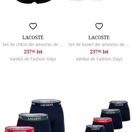
LACOSTE
LACOSTE
Set de chiloti din amestec de bumbac cu banda logo in talie - 3 perechi, Negru
Set de boxeri din amestec de bumbac - 3 perechi, Alb/Negru/Gri
237
lei
237
lei
95
95
Vandut de Fashion Days
Vandut de Fashion Days