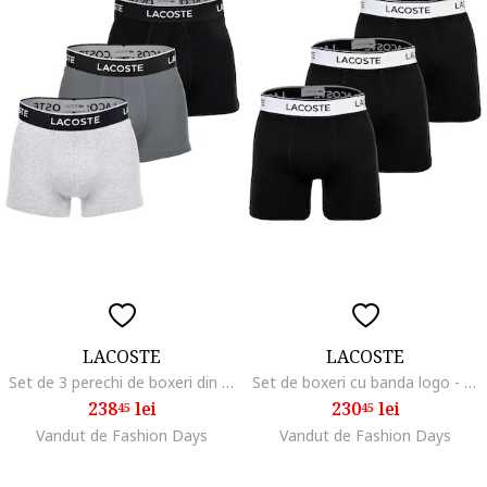
LACOSTE
LACOSTE
Set de 3 perechi de boxeri din amestec de bumbac, Negru/Gri
Set de boxeri cu banda logo - 3 perechi, Negru
238
lei
230
lei
45
45
Vandut de Fashion Days
Vandut de Fashion Days