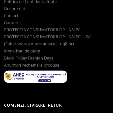
Politica de Confidentialitate
Despre noi
Contact
Garantie
PROTECŢIA CONSUMATORILOR - A.N.P.C.
PROTECŢIA CONSUMATORILOR - A.N.P.C. – SAL
(Solutionarea Alternativa a Litigiilor)
Modalitati de plata
Black Friday Fashion Days
Anunturi rechemare produse
COMENZI, LIVRARE, RETUR