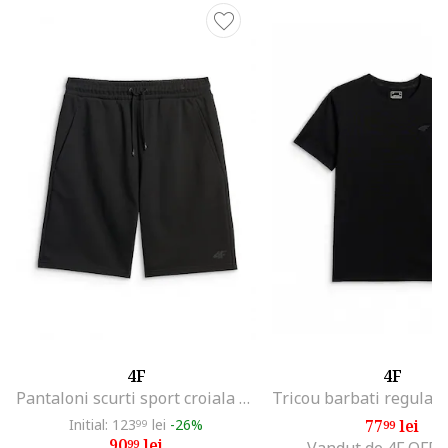
4F
4F
Pantaloni scurti sport croiala regular, talie ajustabila, 2 buzunare, negru, material usor
Initial: 123
lei
-26%
77
lei
99
99
90
lei
99
Vandut de 4F OFFI