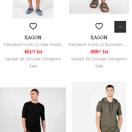
XAGON
XAGON
Pantaloni scurti cu talie medie,
Pantaloni scurti cu buzunare P25031CR4052, 46
461
lei
488
lei
33
07
Vandut de Dessale Designers
Vandut de Dessale Designers
Sale
Sale