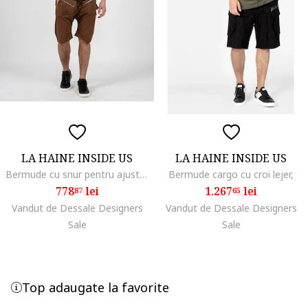
LA HAINE INSIDE US
LA HAINE INSIDE US
Bermude cu snur pentru ajustarea taliei Estinti,
Bermude cargo cu croi lejer,
778
lei
1.267
lei
87
65
Vandut de Dessale Designers
Vandut de Dessale Designers
Sale
Sale
Top adaugate la favorite