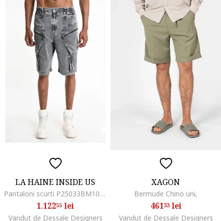
LA HAINE INSIDE US
XAGON
Pantaloni scurti P25033BM1035,
Bermude Chino uni,
1.122
lei
461
lei
55
33
Vandut de Dessale Designers
Vandut de Dessale Designers