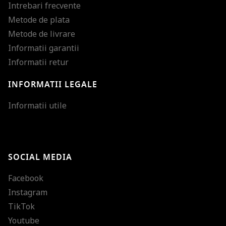
Intrebari frecvente
Metode de plata
Metode de livrare
Informatii garantii
Informatii retur
INFORMATII LEGALE
Mareste dimensiunea
Informatii utile
Micsoreaza dimensiu
Mareste spatierea tex
SOCIAL MEDIA
Micsoreaza spatierea
Facebook
Mareste inaltimea ra
Instagram
Micsoreaza inaltimea
TikTok
Inverseaza culorile
Youtube