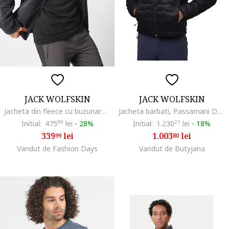
JACK WOLFSKIN
JACK WOLFSKIN
Jacheta din fleece cu buzunare Winterstein, Negru stins
Jacheta barbati, Passamani Down M Jacket 61836, Negru
Initial:
475
99
lei
-
28%
Initial:
1.230
21
lei
-
18%
339
lei
1.003
lei
99
80
Vandut de Fashion Days
Vandut de Butyjana