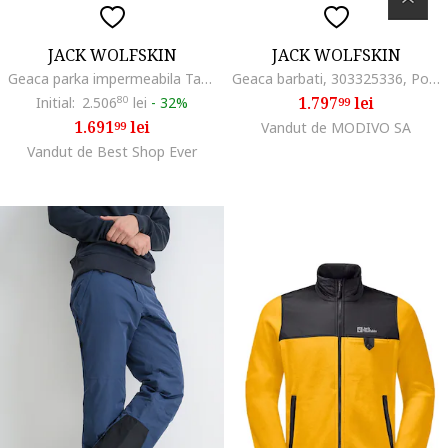
JACK WOLFSKIN
JACK WOLFSKIN
Geaca parka impermeabila Tapeless,
Geaca barbati, 303325336, Poliamida, Negru, Negru
1.797
lei
Initial:
2.506
80
lei
-
32%
99
1.691
lei
99
Vandut de MODIVO SA
Vandut de Best Shop Ever