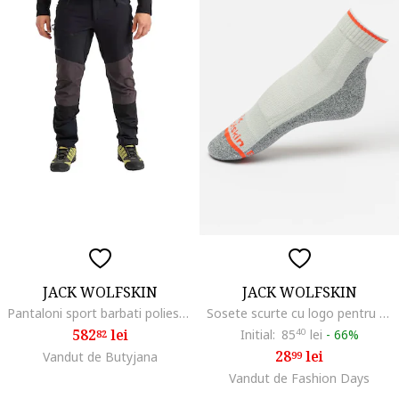
JACK WOLFSKIN
JACK WOLFSKIN
Pantaloni sport barbati poliester, negru
Sosete scurte cu logo pentru drumetii, Gri melange
582
lei
Initial:
85
40
lei
-
66%
82
28
lei
Vandut de Butyjana
99
Vandut de Fashion Days