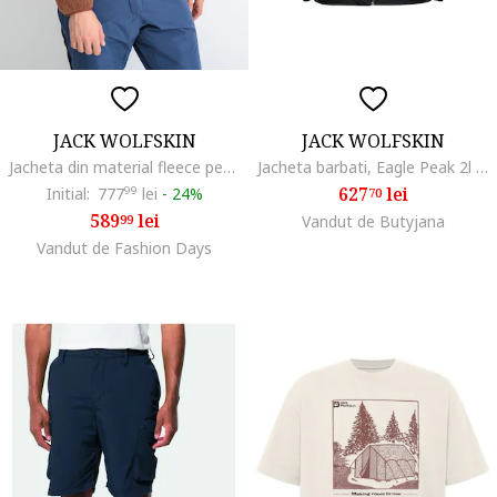
JACK WOLFSKIN
JACK WOLFSKIN
Jacheta din material fleece pentru trekking Kammweg, Maro inchis/Negru
Jacheta barbati, Eagle Peak 2l Jkt M 1112993, Verde
627
lei
Initial:
777
99
lei
-
24%
70
589
lei
99
Vandut de Butyjana
Vandut de Fashion Days