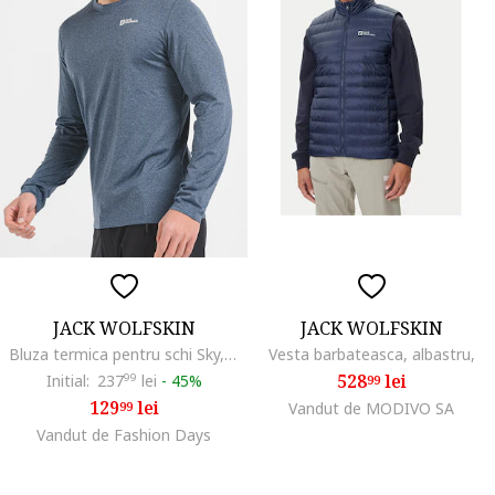
JACK WOLFSKIN
JACK WOLFSKIN
Bluza termica pentru schi Sky, Albastru inchis
Vesta barbateasca, albastru,
528
lei
Initial:
237
99
lei
-
45%
99
129
lei
99
Vandut de MODIVO SA
Vandut de Fashion Days