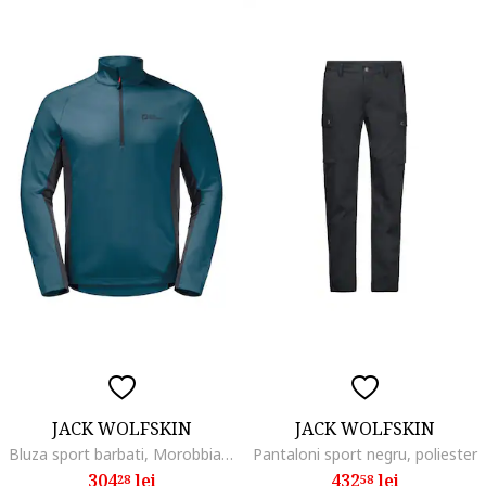
JACK WOLFSKIN
JACK WOLFSKIN
Bluza sport barbati, Morobbia, albastru, poliester
Pantaloni sport negru, poliester
304
lei
432
lei
28
58