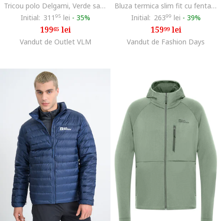
Tricou polo Delgami, Verde salvie
Bluza termica slim fit cu fenta cu fermoar pentru ski, Maro inchis/Negru
Initial:
311
95
lei
-
35%
Initial:
263
99
lei
-
39%
199
lei
159
lei
65
99
Vandut de Outlet VLM
Vandut de Fashion Days