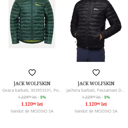
JACK WOLFSKIN
JACK WOLFSKIN
Geaca barbati, 303953331, Poliamida, S INTL, Verde
Jacheta barbati, Passamani Down M Jacket 61836, Negru
1.229
lei
-
8%
1.229
lei
-
8%
99
99
1.120
lei
1.120
lei
99
99
Vandut de MODIVO SA
Vandut de MODIVO SA