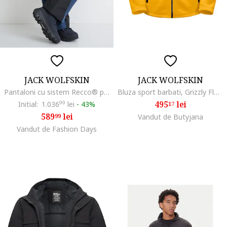
JACK WOLFSKIN
JACK WOLFSKIN
Pantaloni cu sistem Recco® pentru ski Flowline 2L, Albastru inchis
Bluza sport barbati, Grizzly Fleece, galben, poliester
495
lei
Initial:
1.036
99
lei
-
43%
17
589
lei
99
Vandut de Butyjana
Vandut de Fashion Days