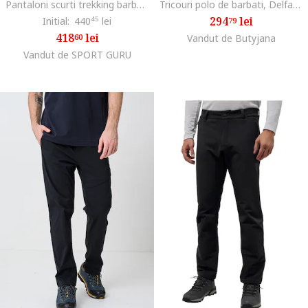
Pantaloni scurti trekking barbati Pico Trail SS 2026, Bleumarin
Tricouri polo de barbati, Delfami Polo Shirt 1809801, Negru
294
lei
Initial:
440
45
lei
79
418
lei
60
Vandut de Butyjana
Vandut de SPORT GURU