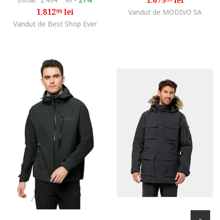
1.812
lei
99
Vandut de MODIVO SA
Vandut de Best Shop Ever