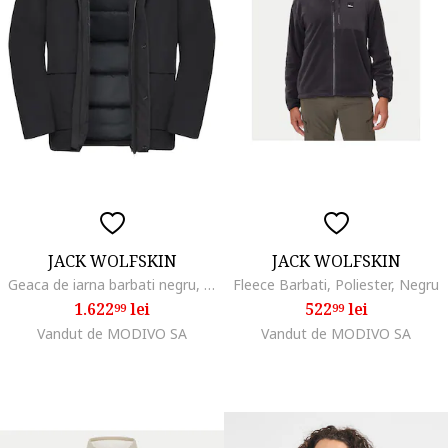
JACK WOLFSKIN
JACK WOLFSKIN
Geaca de iarna barbati negru, fabricata din materiale rezistente
Fleece Barbati, Poliester, Negru
1.622
lei
522
lei
99
99
Vandut de MODIVO SA
Vandut de MODIVO SA