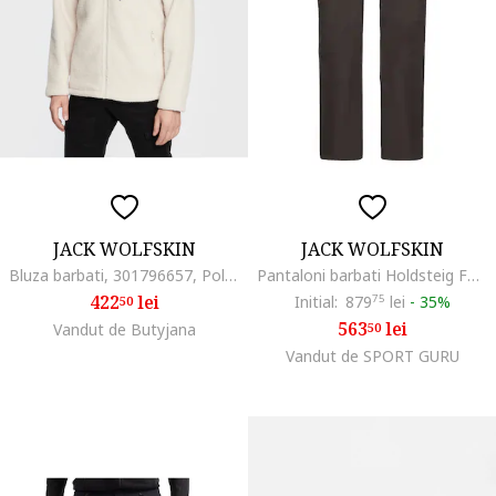
JACK WOLFSKIN
JACK WOLFSKIN
Bluza barbati, 301796657, Poliester, Bej
Pantaloni barbati Holdsteig FW 2025, Maro
422
lei
Initial:
879
75
lei
-
35%
50
563
lei
Vandut de Butyjana
50
Vandut de SPORT GURU