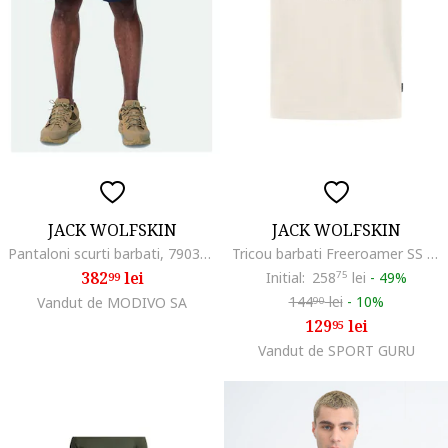
JACK WOLFSKIN
JACK WOLFSKIN
Pantaloni scurti barbati, 790332, Bleumarin, Poliamida
Tricou barbati Freeroamer SS 2025, Alb
382
lei
Initial:
258
75
lei
-
49%
99
144
lei
-
10%
Vandut de MODIVO SA
90
129
lei
95
Vandut de SPORT GURU