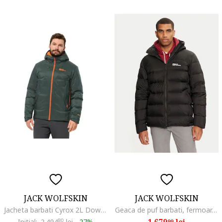
JACK WOLFSKIN
JACK WOLFSKIN
Jacheta barbati Cyrox 2L Down, verde, puf, impermdwqfabila, Verde
Geaca de puf barbati, fermoar, negru, poliester reciclat,
1.679
lei
Initial:
2.494
80
lei
-
27%
99