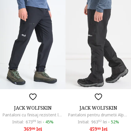
JACK WOLFSKIN
JACK WOLFSKIN
Pantaloni cu finisaj rezistent la apa pentru ski Prelight Trail, Negru
Pantaloni pentru drumetii Alpspitze Tour, Negru
Initial:
673
99
lei
-
45%
Initial:
963
92
lei
-
52%
369
lei
459
lei
99
99