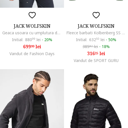
JACK WOLFSKIN
JACK WOLFSKIN
Geaca usoara cu umplutura de puf Pilvi, Albastru inchis
Fleece barbati Kolbenberg SS 2025, Verde
Initial:
880
99
lei
-
20%
Initial:
632
50
lei
-
50%
699
lei
385
lei
-
18%
99
82
316
lei
Vandut de Fashion Days
25
Vandut de SPORT GURU