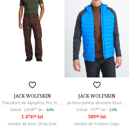
JACK WOLFSKIN
JACK WOLFSKIN
Pantaloni ski Alpspitze Pro 3L RECCO
Jacheta pentru drumetii Routeburn Pro Hybrid, Albastru royal
Initial:
2.638
80
lei
-
44%
Initial:
777
99
lei
-
24%
1.476
lei
589
lei
99
99
Vandut de Best Shop Ever
Vandut de Fashion Days