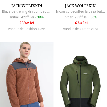
JACK WOLFSKIN
JACK WOLFSKIN
Bluza de trening din bumbac organic Essential, Albastru ultramarin
Tricou cu decolteu la baza batului Delgami, Negru
Initial:
422
99
lei
-
38%
Initial:
233
95
lei
-
30%
259
lei
163
lei
99
35
Vandut de Fashion Days
Vandut de Outlet VLM