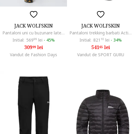
JACK WOLFSKIN
JACK WOLFSKIN
Pantaloni uni cu buzunare laterale, Negru
Pantaloni trekking barbati Activate Thermic FW 2025, Negru
Initial:
569
99
lei
-
45%
Initial:
821
10
lei
-
34%
309
lei
541
lei
99
65
Vandut de Fashion Days
Vandut de SPORT GURU