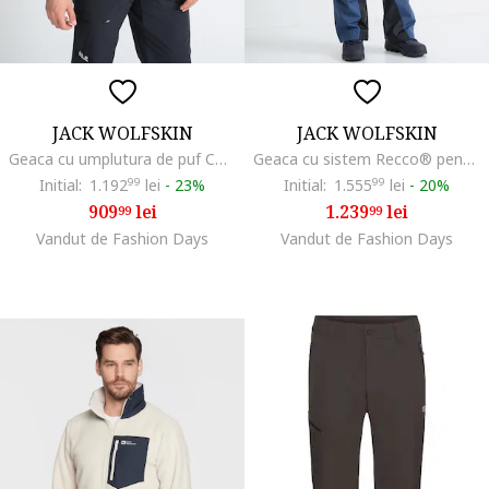
JACK WOLFSKIN
JACK WOLFSKIN
Geaca cu umplutura de puf Colonius, Albastru inchis
Geaca cu sistem Recco® pentru ski Flowline 2L Ins, Bleumarin
Initial:
1.192
99
lei
-
23%
Initial:
1.555
99
lei
-
20%
909
lei
1.239
lei
99
99
Vandut de Fashion Days
Vandut de Fashion Days