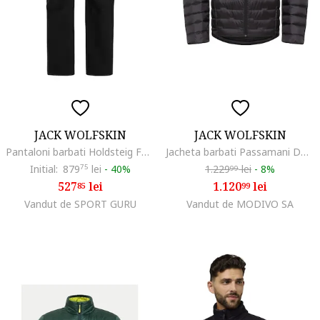
JACK WOLFSKIN
JACK WOLFSKIN
Pantaloni barbati Holdsteig FW 2025, Negru
Jacheta barbati Passamani Down Jkt, Negru
Initial:
879
75
lei
-
40%
1.229
lei
-
8%
99
527
lei
1.120
lei
85
99
Vandut de SPORT GURU
Vandut de MODIVO SA