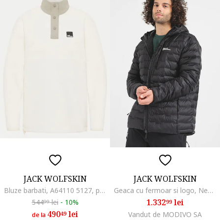
JACK WOLFSKIN
JACK WOLFSKIN
Bluze barbati, A64110 5127, poliester/poliamida, crem
Geaca cu fermoar si logo, Negru
1.332
lei
544
lei
-
10%
99
99
490
lei
49
Vandut de MODIVO SA
de la