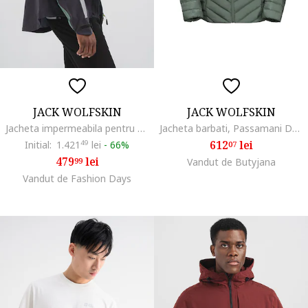
JACK WOLFSKIN
JACK WOLFSKIN
Jacheta impermeabila pentru ciclism Morobbia 3L, Verde feriga/Gri antracit
Jacheta barbati, Passamani Down Jkt M 1207151, Verde
612
lei
Initial:
1.421
49
lei
-
66%
07
479
lei
99
Vandut de Butyjana
Vandut de Fashion Days