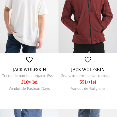
JACK WOLFSKIN
JACK WOLFSKIN
Tricou de bumbac organic Essential, Gri deschis/Alb murdar
Geaca impermeabila cu gluga Tempelhof, Rosu inchis
210
lei
551
lei
99
54
Vandut de Fashion Days
Vandut de Butyjana