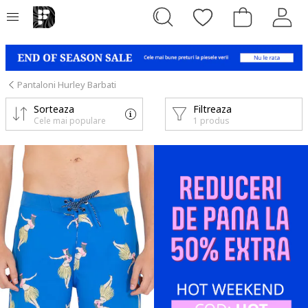
Pantaloni Hurley Barbati
Sorteaza
Filtreaza
Cele mai populare
1 produs