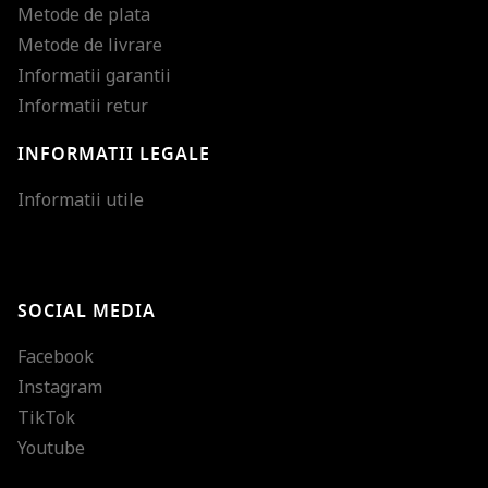
Metode de plata
Metode de livrare
Informatii garantii
Informatii retur
INFORMATII LEGALE
Mareste dimensiunea
Informatii utile
Micsoreaza dimensiu
Mareste spatierea tex
SOCIAL MEDIA
Micsoreaza spatierea
Facebook
Mareste inaltimea ra
Instagram
Micsoreaza inaltimea
TikTok
Inverseaza culorile
Youtube
Nuante de gri