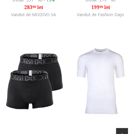
283
lei
199
lei
99
99
Vandut de MODIVO SA
Vandut de Fashion Days