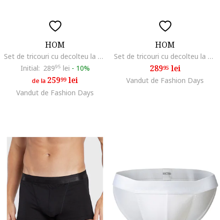
HOM
HOM
Set de tricouri cu decolteu la baza gatului - 2 piese, Alb/Albastru
Set de tricouri cu decolteu la baza gatului - 2 piese, Albastru
289
lei
Initial:
289
95
lei
-
10%
95
259
lei
99
Vandut de Fashion Days
de la
Vandut de Fashion Days