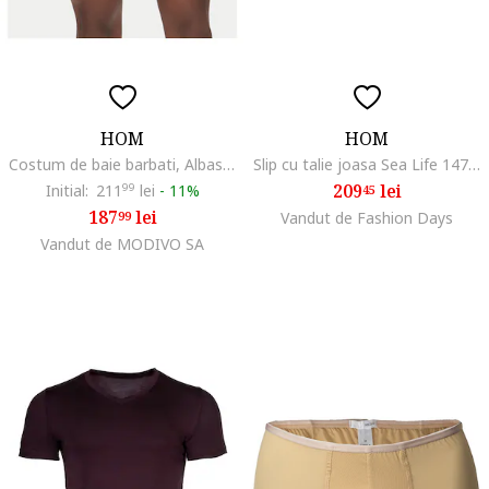
HOM
HOM
Costum de baie barbati, Albastru
Slip cu talie joasa Sea Life 14703
209
lei
Initial:
211
99
lei
-
11%
45
187
lei
99
Vandut de Fashion Days
Vandut de MODIVO SA