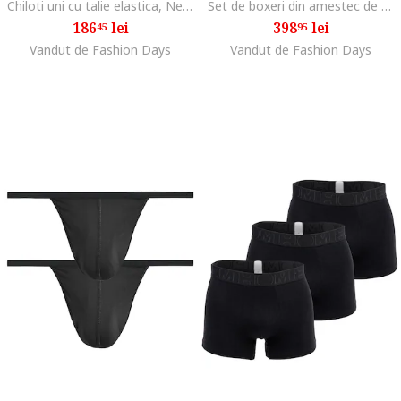
Chiloti uni cu talie elastica, Negru
Set de boxeri din amestec de bumbac - 2 perechi, Alb
186
lei
398
lei
45
95
Vandut de Fashion Days
Vandut de Fashion Days