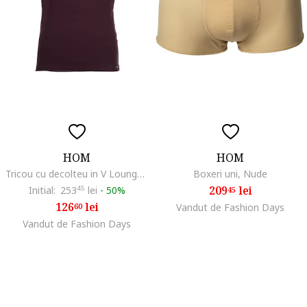
HOM
HOM
Tricou cu decolteu in V Loungewear, Visiniu
Boxeri uni, Nude
209
lei
Initial:
253
45
lei
-
50%
45
126
lei
60
Vandut de Fashion Days
Vandut de Fashion Days