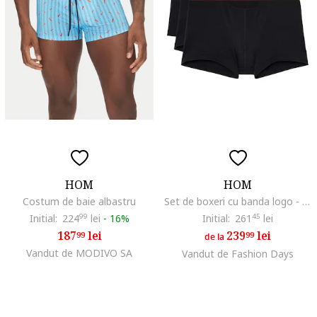
HOM
HOM
Costum de baie albastru
Set de boxeri cu banda logo - 3 perechi, Negru
Initial:
224
99
lei
-
16%
Initial:
261
45
lei
187
lei
239
lei
99
99
de la
Vandut de MODIVO SA
Vandut de Fashion Days