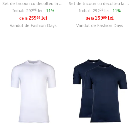
Set de tricouri cu decolteu la baza gatului - 2 piese, Alb
Set de tricouri cu decolteu la baza gatului - 2 piese, Negru
Initial:
292
95
lei
-
11%
Initial:
292
95
lei
-
11%
259
lei
259
lei
99
99
de la
de la
Vandut de Fashion Days
Vandut de Fashion Days