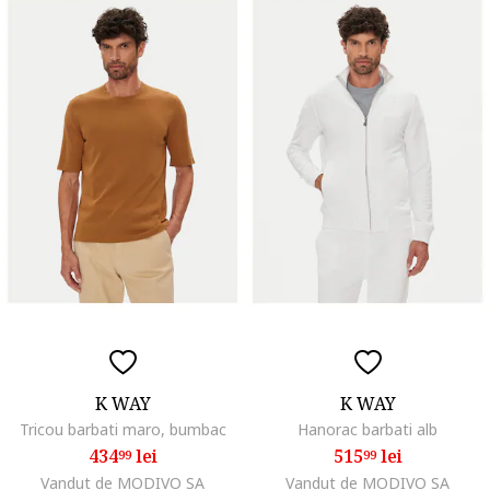
K WAY
K WAY
Tricou barbati maro, bumbac
Hanorac barbati alb
434
lei
515
lei
99
99
Vandut de MODIVO SA
Vandut de MODIVO SA