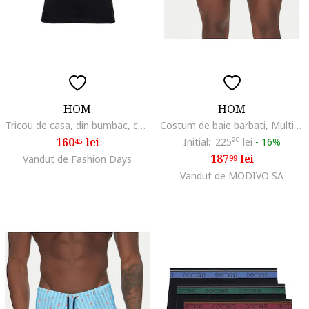
HOM
HOM
Tricou de casa, din bumbac, cu decolteu la baza gatului, Negru
Costum de baie barbati, Multicolor
160
lei
Initial:
225
90
lei
-
16%
45
187
lei
Vandut de Fashion Days
99
Vandut de MODIVO SA