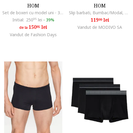
HOM
HOM
Set de boxeri cu model uni - 3 perechi, Negru/Gri/Albastru
Slip barbati, Bumbac/Modal, Negru
119
lei
Initial:
250
95
lei
-
39%
99
150
lei
95
Vandut de MODIVO SA
de la
Vandut de Fashion Days