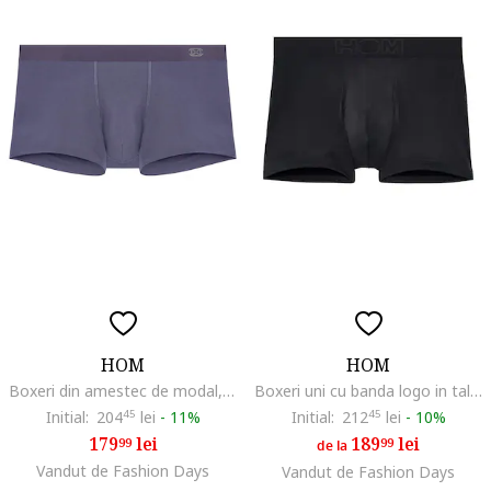
HOM
HOM
Boxeri din amestec de modal, Gri
Boxeri uni cu banda logo in talie, Negru
Initial:
204
45
lei
-
11%
Initial:
212
45
lei
-
10%
179
lei
189
lei
99
99
de la
Vandut de Fashion Days
Vandut de Fashion Days