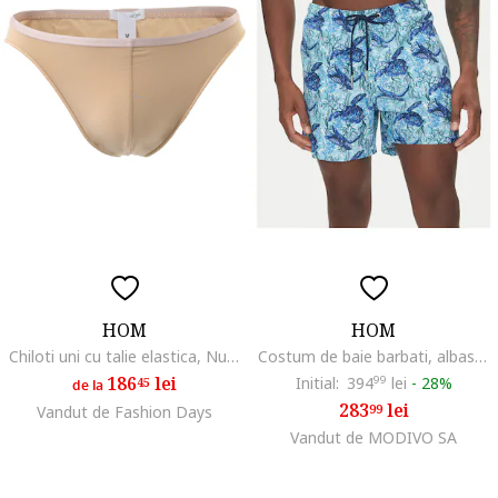
HOM
HOM
Chiloti uni cu talie elastica, Nude
Costum de baie barbati, albastru
186
lei
Initial:
394
99
lei
-
28%
45
de la
283
lei
99
Vandut de Fashion Days
Vandut de MODIVO SA