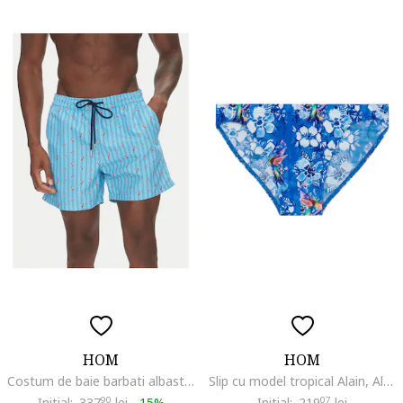
HOM
HOM
Costum de baie barbati albastru
Slip cu model tropical Alain, Albastru
Initial:
337
90
lei
-
15%
Initial:
219
07
lei