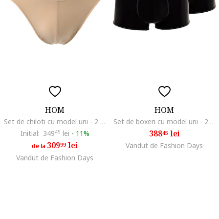
HOM
HOM
Set de chiloti cu model uni - 2 Perechi, Bej
Set de boxeri cu model uni - 2 Perechi, Negru
388
lei
Initial:
349
45
lei
-
11%
45
309
lei
99
Vandut de Fashion Days
de la
Vandut de Fashion Days