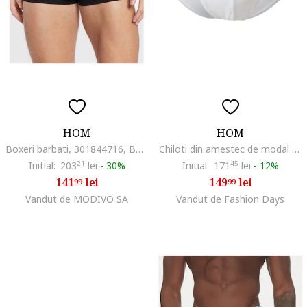
HOM
HOM
Boxeri barbati, 301844716, Bumbac/Modal, Negru, Negru
Chiloti din amestec de modal cu model uni, Alb
Initial:
203
21
lei
-
30%
Initial:
171
45
lei
-
12%
141
lei
149
lei
99
99
Vandut de MODIVO SA
Vandut de Fashion Days