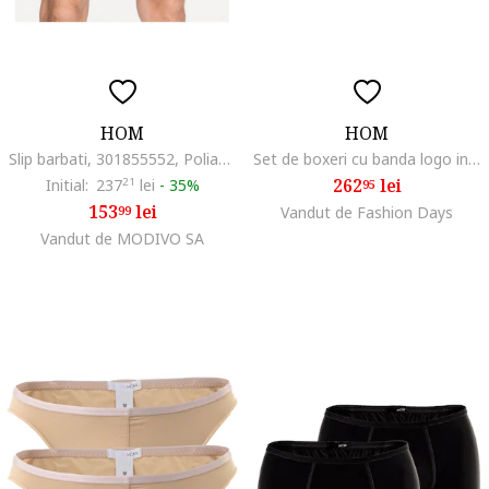
HOM
HOM
Slip barbati, 301855552, Poliamida/Elastan, Negru, Negru
Set de boxeri cu banda logo in talie - 3 perechi, Negru
262
lei
Initial:
237
21
lei
-
35%
95
153
lei
99
Vandut de Fashion Days
Vandut de MODIVO SA