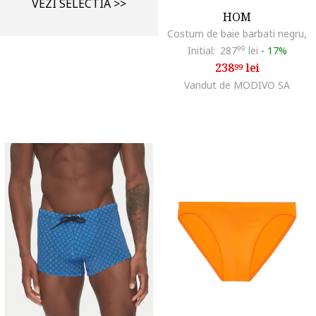
VEZI SELECTIA >>
HOM
Costum de baie barbati negru,
Initial:
287
99
lei
-
17%
238
lei
99
Vandut de MODIVO SA