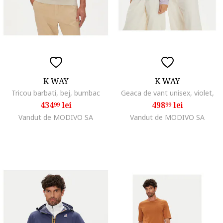
K WAY
K WAY
Tricou barbati, bej, bumbac
Geaca de vant unisex, violet,
434
lei
498
lei
99
99
Vandut de MODIVO SA
Vandut de MODIVO SA