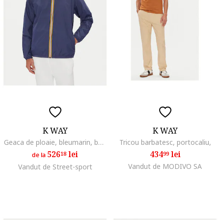
K WAY
K WAY
Geaca de ploaie, bleumarin, barbati, fabricata din material rezistent
Tricou barbatesc, portocaliu,
526
lei
434
lei
18
99
de la
Vandut de MODIVO SA
Vandut de Street-sport