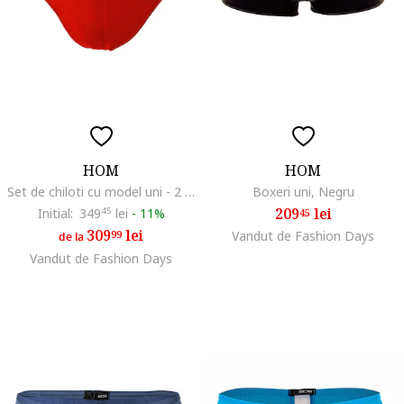
HOM
HOM
Set de chiloti cu model uni - 2 Perechi, Rosu
Boxeri uni, Negru
209
lei
Initial:
349
45
lei
-
11%
45
309
lei
99
Vandut de Fashion Days
de la
Vandut de Fashion Days