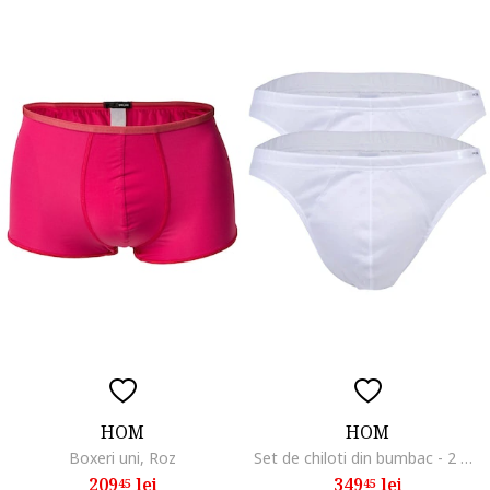
HOM
HOM
Boxeri uni, Roz
Set de chiloti din bumbac - 2 Perechi, Alb
209
lei
349
lei
45
45