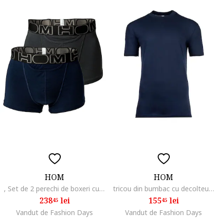
HOM
HOM
, Set de 2 perechi de boxeri cu banda logo in talie, Gri/Albastru
tricou din bumbac cu decolteu rotund, Albastru
238
lei
155
lei
45
45
Vandut de Fashion Days
Vandut de Fashion Days