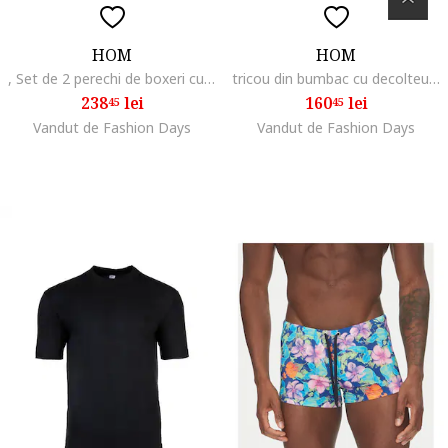
HOM
HOM
, Set de 2 perechi de boxeri cu banda logo in talie, Negru
tricou din bumbac cu decolteu rotund, Alb
238
lei
160
lei
45
45
Vandut de Fashion Days
Vandut de Fashion Days