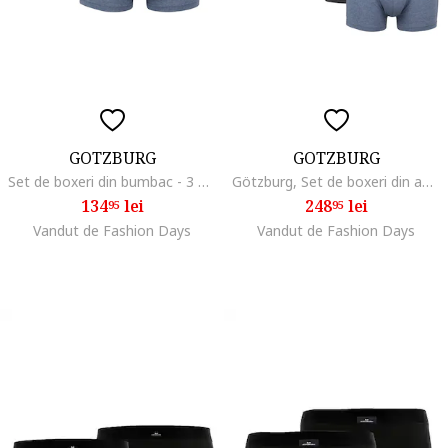
GOTZBURG
GOTZBURG
Set de boxeri din bumbac - 3 perechi, Gri/Albastru
Götzburg, Set de boxeri din amestec de bumbac -6 perechi, Negru/Gri/Albastru
134
lei
248
lei
95
95
Vandut de Fashion Days
Vandut de Fashion Days