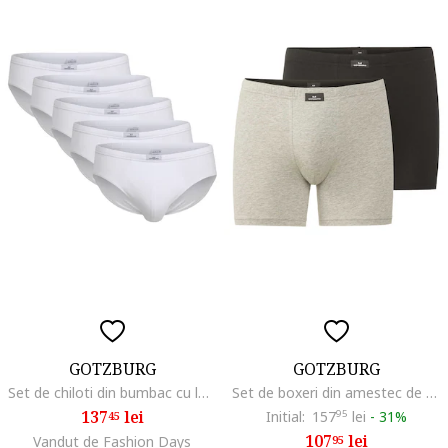
GOTZBURG
GOTZBURG
Set de chiloti din bumbac cu logo discret - 5 perechi, Alb
Set de boxeri din amestec de bumbac - 2 perechi, Negru/Gri deschis
137
lei
Initial:
157
95
lei
-
31%
45
107
lei
Vandut de Fashion Days
95