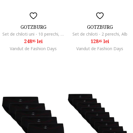
GOTZBURG
GOTZBURG
Set de chiloti uni - 10 perechi, Gri/Albastru
Set de chiloti - 2 perechi, Alb
248
lei
128
lei
95
45
Vandut de Fashion Days
Vandut de Fashion Days