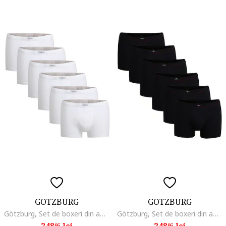
GOTZBURG
GOTZBURG
Götzburg, Set de boxeri din amestec de bumbac -6 perechi, Alb
Götzburg, Set de boxeri din amestec de bumbac -6 perechi, Negru
248
lei
248
lei
95
95