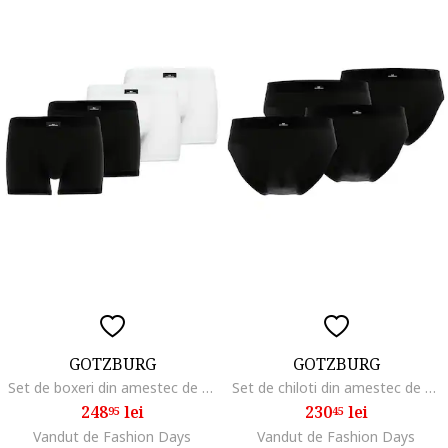
GOTZBURG
GOTZBURG
Set de boxeri din amestec de bumbac - 4 perechi, Alb/Negru
Set de chiloti din amestec de bumbac - 4 perechi, Negru
248
lei
230
lei
95
45
Vandut de Fashion Days
Vandut de Fashion Days