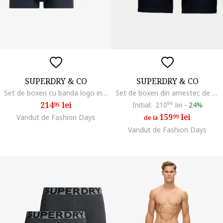
SUPERDRY & CO
SUPERDRY & CO
Set de boxeri cu banda logo in talie - 3 Perechi, Portocaliu mandarina/Verde lime/Bleumarin
Set de boxeri din amestec de bumbac cu banda logo in talie - 3 perechi, Negru/Portocaliu mandarina
214
lei
Initial:
210
99
lei
-
24%
95
159
lei
Vandut de Fashion Days
99
de la
Vandut de Fashion Days