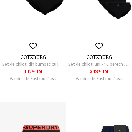
GOTZBURG
GOTZBURG
Set de chiloti din bumbac cu logo discret - 5 perechi, Negru
Set de chiloti uni - 10 perechi, Negru
137
lei
248
lei
45
95
Vandut de Fashion Days
Vandut de Fashion Days