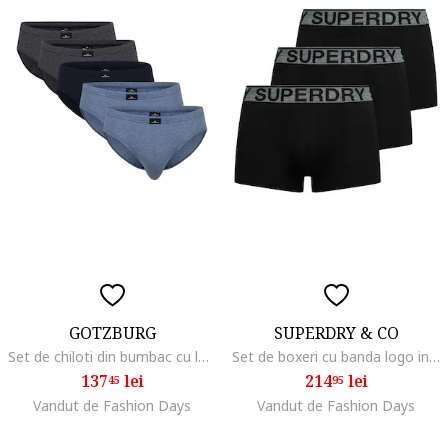
GOTZBURG
SUPERDRY & CO
Set de chiloti din bumbac cu logo discret - 5 perechi, Gri/Albastru
Set de boxeri cu banda logo in talie - 3 perechi, Negru/Gri
137
lei
214
lei
45
95
Vandut de Fashion Days
Vandut de Fashion Days