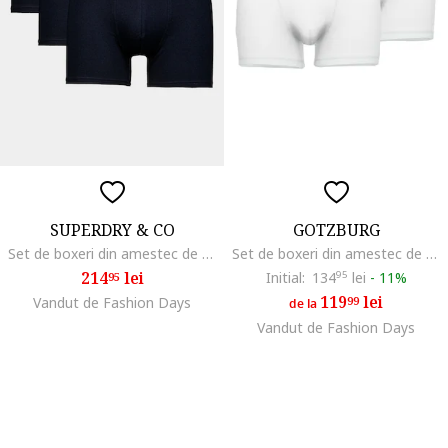
SUPERDRY & CO
GOTZBURG
Set de boxeri din amestec de bumbac cu banda logo in talie - 3 perechi, Negru
Set de boxeri din amestec de bumbac - 2 perechi, Alb
214
lei
Initial:
134
95
lei
-
11%
95
119
lei
Vandut de Fashion Days
99
de la
Vandut de Fashion Days