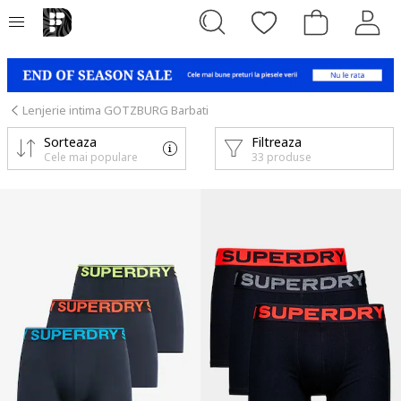
Lenjerie intima GOTZBURG Barbati
Sorteaza
Filtreaza
Cele mai populare
33 produse