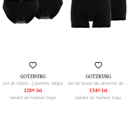
GOTZBURG
GOTZBURG
Set de chiloti - 2 perechi, Negru
Set de boxeri din amestec de bumbac - 2 perechi, Negru
128
lei
134
lei
45
95
Vandut de Fashion Days
Vandut de Fashion Days