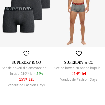
SUPERDRY & CO
SUPERDRY & CO
Set de boxeri din amestec de bumbac cu banda logo in talie - 3 perechi, Negru melange
Set de boxeri cu banda logo in talie - 3 Perechi, Negru/Portocaliu/Gri melange
214
lei
Initial:
210
99
lei
-
24%
95
159
lei
99
Vandut de Fashion Days
Vandut de Fashion Days