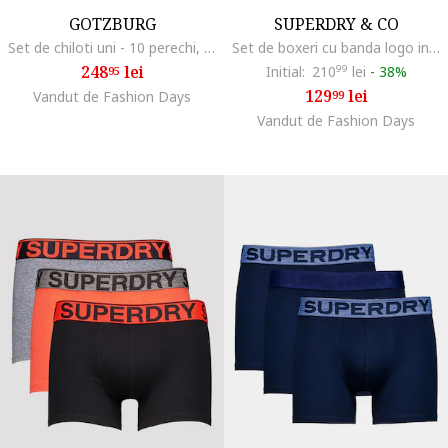
GOTZBURG
SUPERDRY & CO
Set de chiloti uni - 10 perechi, Alb
Set de boxeri cu banda logo in talie - 3 perechi, Albastru ultramarin
248
lei
Initial:
210
99
lei
-
38%
95
129
lei
Vandut de Fashion Days
99
Vandut de Fashion Days