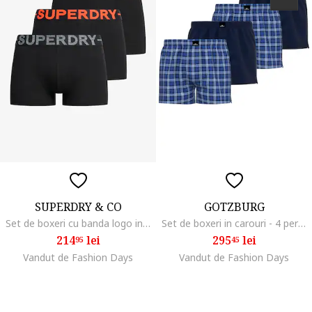
SUPERDRY & CO
GOTZBURG
Set de boxeri cu banda logo in talie - 3 Perechi, Negru/Portocaliu
Set de boxeri in carouri - 4 perechi, Alb/Albastru
214
lei
295
lei
95
45
Vandut de Fashion Days
Vandut de Fashion Days