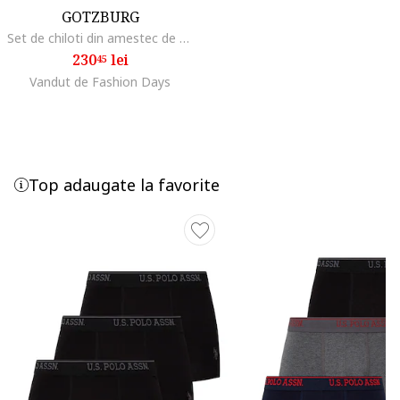
GOTZBURG
Set de chiloti din amestec de bumbac - 4 perechi, Alb/Negru
230
lei
45
Vandut de Fashion Days
Top adaugate la favorite