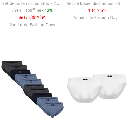
Set de boxeri din bumbac - 2 perechi, Alb/Albastru
Set de boxeri din bumbac - 3 perechi, Alb
134
lei
Initial:
160
45
lei
-
12%
95
139
lei
99
Vandut de Fashion Days
de la
Vandut de Fashion Days