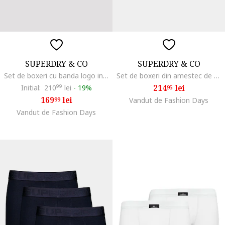
SUPERDRY & CO
SUPERDRY & CO
Set de boxeri cu banda logo in talie - 3 perechi, Negru/Gri/Portocaliu mandarina
Set de boxeri din amestec de bumbac cu banda logo in talie - 3 perechi, Bleumarin
214
lei
Initial:
210
99
lei
-
19%
95
169
lei
99
Vandut de Fashion Days
Vandut de Fashion Days