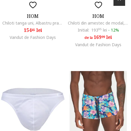
HOM
HOM
Chiloti tanga uni, Albastru prafuit
Chiloti din amestec de modal, Gri
154
lei
Initial:
193
95
lei
-
12%
45
169
lei
Vandut de Fashion Days
99
de la
Vandut de Fashion Days