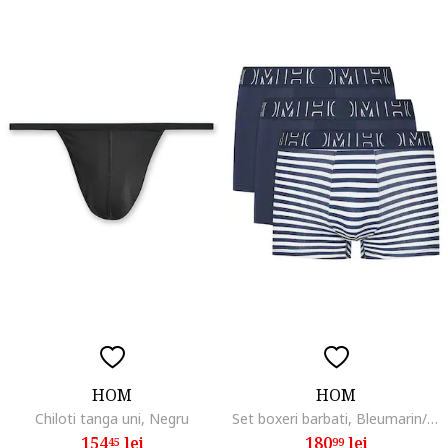
HOM
HOM
Chiloti tanga uni, Negru
Set boxeri barbati, Bleumarin/Alb, Dungi, 3 buc
154
lei
180
lei
45
99