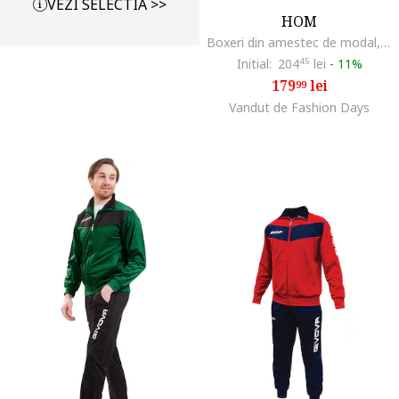
VEZI SELECTIA >>
HOM
Boxeri din amestec de modal, Gri
Initial:
204
45
lei
-
11%
179
lei
99
Vandut de Fashion Days