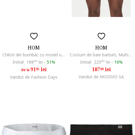
HOM
HOM
Chiloti din bumbac cu model uni, Alb
Costum de baie barbati, Multicolor
Initial:
188
45
lei
-
51%
Initial:
225
90
lei
-
16%
91
lei
187
lei
95
99
de la
Vandut de MODIVO SA
Vandut de Fashion Days