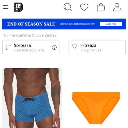
Imbracaminte Givova Barbati
Sorteaza
Filtreaza
Cele mai populare
169 produse