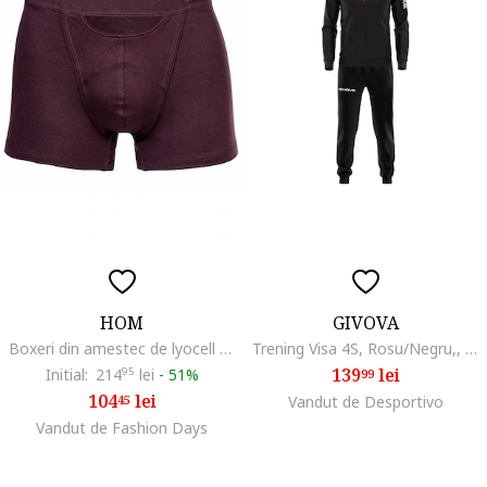
HOM
GIVOVA
Boxeri din amestec de lyocell cu model uni, Rosu inchis
Trening Visa 4S, Rosu/Negru,, Rosu/Negru
139
lei
Initial:
214
95
lei
-
51%
99
104
lei
45
Vandut de Desportivo
Vandut de Fashion Days