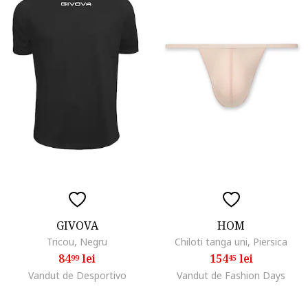
GIVOVA
HOM
Tricou, Negru
Chiloti tanga uni, Piersica
84
lei
154
lei
99
45
Vandut de Desportivo
Vandut de Fashion Days