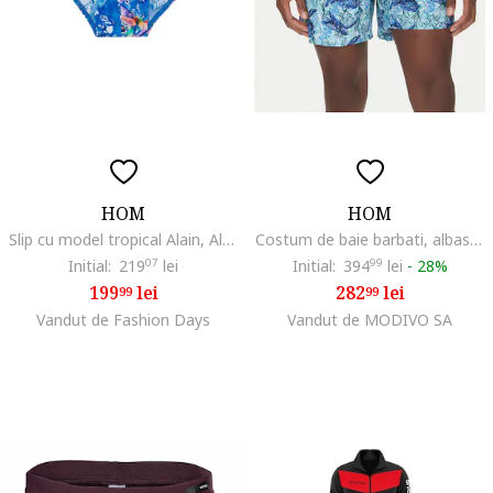
HOM
HOM
Slip cu model tropical Alain, Albastru
Costum de baie barbati, albastru
Initial:
219
07
lei
Initial:
394
99
lei
-
28%
199
lei
282
lei
99
99
Vandut de Fashion Days
Vandut de MODIVO SA