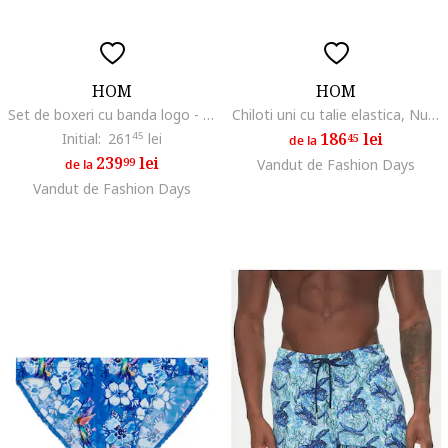
HOM
HOM
Set de boxeri cu banda logo - 3 perechi, Negru
Chiloti uni cu talie elastica, Nude
186
lei
Initial:
261
45
lei
45
de la
239
lei
99
Vandut de Fashion Days
de la
Vandut de Fashion Days