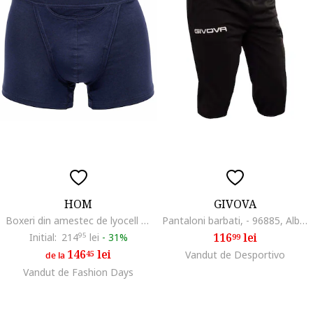
HOM
GIVOVA
Boxeri din amestec de lyocell cu model uni, Albastru inchis
Pantaloni barbati, - 96885, Alb/Negru
116
lei
Initial:
214
95
lei
-
31%
99
146
lei
45
Vandut de Desportivo
de la
Vandut de Fashion Days