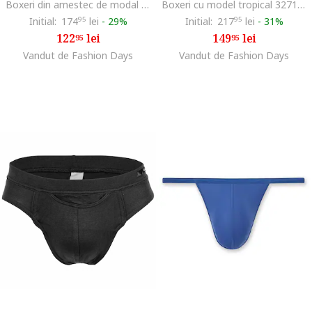
Boxeri din amestec de modal cu model uni, Alb
Boxeri cu model tropical 32713 Palay, Albastru
Initial:
174
95
lei
-
29%
Initial:
217
95
lei
-
31%
122
lei
149
lei
95
95
Vandut de Fashion Days
Vandut de Fashion Days