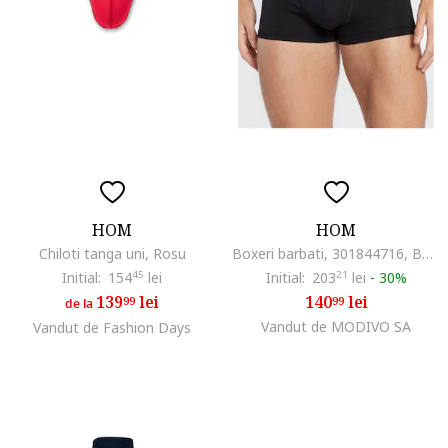
HOM
HOM
Chiloti tanga uni, Rosu
Boxeri barbati, 301844716, Bumbac/Modal, Negru, Negru
Initial:
154
45
lei
Initial:
203
21
lei
-
30%
139
lei
140
lei
99
99
de la
Vandut de MODIVO SA
Vandut de Fashion Days