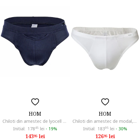
HOM
HOM
Chiloti din amestec de lyocell cu model uni, Albastru inchis
Chiloti din amestec de modal, Alb
Initial:
178
45
lei
-
19%
Initial:
183
95
lei
-
30%
143
lei
126
lei
95
95