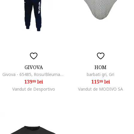
GIVOVA
HOM
Givova - 65485, Rosu/Bleumarin
barbati gri, Gri
139
lei
115
lei
99
99
Vandut de Desportivo
Vandut de MODIVO SA