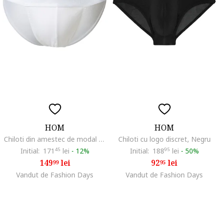
HOM
HOM
Chiloti din amestec de modal cu model uni, Alb
Chiloti cu logo discret, Negru
Initial:
171
45
lei
-
12%
Initial:
188
95
lei
-
50%
149
lei
92
lei
99
95
Vandut de Fashion Days
Vandut de Fashion Days