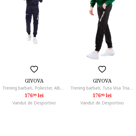
GIVOVA
GIVOVA
Trening barbati, Poliester, Albastru
Trening barbati, Tuta Visa Triacetato, Poliester, Multicolor,, Multicolor
176
lei
176
lei
99
99
Vandut de Desportivo
Vandut de Desportivo