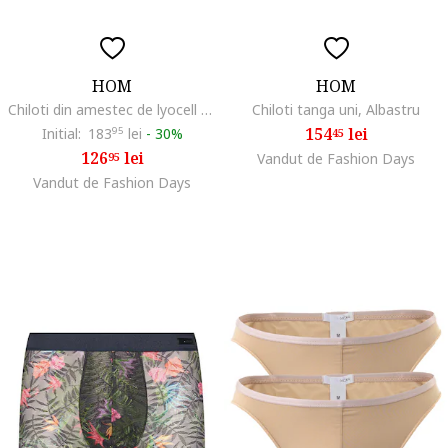
HOM
HOM
Chiloti din amestec de lyocell cu model uni, Negru
Chiloti tanga uni, Albastru
154
lei
Initial:
183
95
lei
-
30%
45
126
lei
95
Vandut de Fashion Days
Vandut de Fashion Days