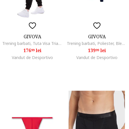
GIVOVA
GIVOVA
Trening barbati, Tuta Visa Triacetato, Poliester, Multicolor, L, Verde/Negru
Trening barbati, Poliester, Bleumarin/Rosu,
176
lei
139
lei
99
99
Vandut de Desportivo
Vandut de Desportivo