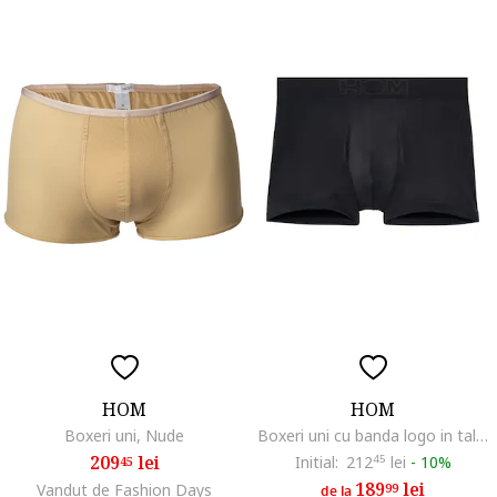
HOM
HOM
Boxeri uni, Nude
Boxeri uni cu banda logo in talie, Negru
209
lei
Initial:
212
45
lei
-
10%
45
189
lei
Vandut de Fashion Days
99
de la