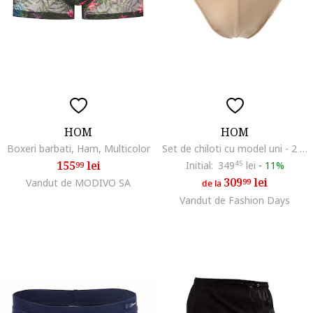
HOM
HOM
Boxeri barbati, Ham, Multicolor
Set de chiloti cu model uni - 2 Perechi, Bej
155
lei
Initial:
349
45
lei
-
11%
99
309
lei
Vandut de MODIVO SA
99
de la
Vandut de Fashion Days