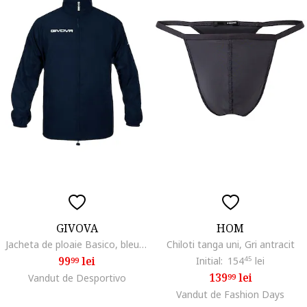
GIVOVA
HOM
Jacheta de ploaie Basico, bleumarin, nailon, gluga ascunsa,
Chiloti tanga uni, Gri antracit
99
lei
Initial:
154
45
lei
99
139
lei
Vandut de Desportivo
99
Vandut de Fashion Days