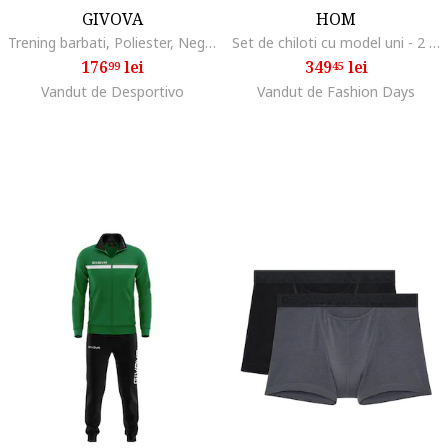
GIVOVA
HOM
Trening barbati, Poliester, Negru/Rosu
Set de chiloti cu model uni - 2 Perechi, Gri antracit
176
lei
349
lei
99
45
Vandut de Desportivo
Vandut de Fashion Days