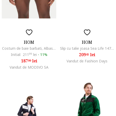
HOM
HOM
Costum de baie barbati, Albastru
Slip cu talie joasa Sea Life 14703
209
lei
Initial:
211
99
lei
-
11%
45
187
lei
99
Vandut de Fashion Days
Vandut de MODIVO SA