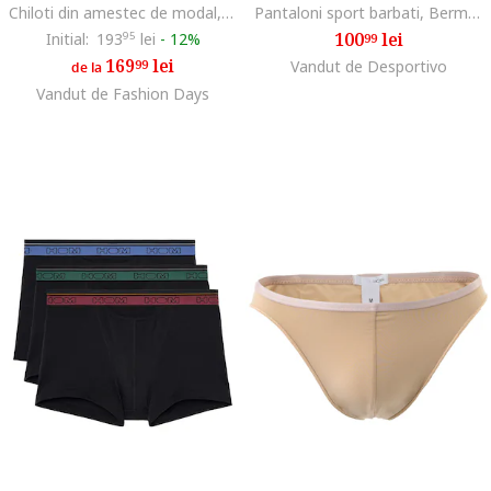
Chiloti din amestec de modal, Alb
Pantaloni sport barbati, Bermuda Skin, negru, poliester-elastan
100
lei
Initial:
193
95
lei
-
12%
99
169
lei
99
Vandut de Desportivo
de la
Vandut de Fashion Days