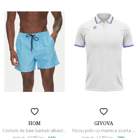
HOM
GIVOVA
Costum de baie barbati albastru
Tricou polo cu maneca scurta MA026, Alb
Initial:
337
90
lei
-
16%
Initial:
127
05
lei
-
28%