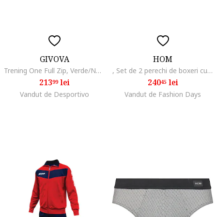
GIVOVA
HOM
Trening One Full Zip, Verde/Negru
, Set de 2 perechi de boxeri cu banda logo in talie
213
lei
240
lei
99
45
Vandut de Desportivo
Vandut de Fashion Days