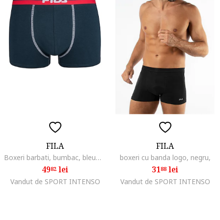
FILA
FILA
Boxeri barbati, bumbac, bleumarin,, Bleumarin
boxeri cu banda logo, negru,
49
lei
31
lei
82
88
Vandut de SPORT INTENSO
Vandut de SPORT INTENSO