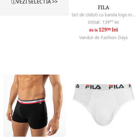
VEZI SELECTIA >>
FILA
Set de chiloti cu banda logo in talie - 3 perechi, Bleumarin
Initial:
139
95
lei
129
lei
99
de la
Vandut de Fashion Days