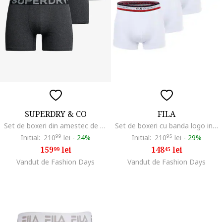
SUPERDRY & CO
FILA
Set de boxeri din amestec de bumbac cu banda logo in talie - 3 perechi, Negru melange
Set de boxeri cu banda logo in talie - 4 perechi, Alb
Initial:
210
99
lei
-
24%
Initial:
210
95
lei
-
29%
159
lei
148
lei
99
45
Vandut de Fashion Days
Vandut de Fashion Days