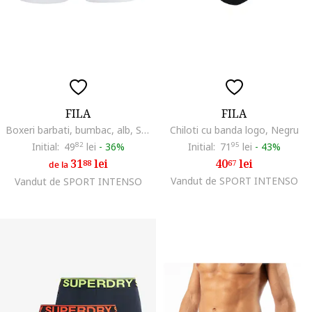
FILA
FILA
Boxeri barbati, bumbac, alb, S, Alb
Chiloti cu banda logo, Negru
Initial:
49
82
lei
-
36%
Initial:
71
95
lei
-
43%
31
lei
40
lei
88
67
de la
Vandut de SPORT INTENSO
Vandut de SPORT INTENSO