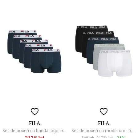
FILA
FILA
Set de boxeri cu banda logo in talie - 5 perechi, Albastru
Set de boxeri cu model uni - 5 perechi, Multicolor
217
lei
Initial:
217
45
lei
-
21%
45