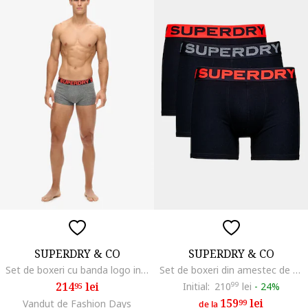
SUPERDRY & CO
SUPERDRY & CO
Set de boxeri cu banda logo in talie - 3 Perechi, Negru/Portocaliu/Gri melange
Set de boxeri din amestec de bumbac cu banda logo in talie - 3 perechi, Negru/Portocaliu mandarina
214
lei
Initial:
210
99
lei
-
24%
95
159
lei
Vandut de Fashion Days
99
de la