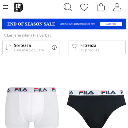
Lenjerie intima Fila Barbati
Sorteaza
Filtreaza
Cele mai populare
48 produse