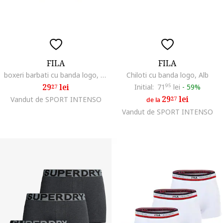
FILA
FILA
boxeri barbati cu banda logo, negru, Negru
Chiloti cu banda logo, Alb
29
lei
Initial:
71
95
lei
-
59%
27
29
lei
Vandut de SPORT INTENSO
27
de la
Vandut de SPORT INTENSO