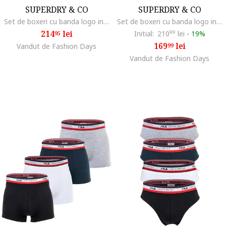
SUPERDRY & CO
SUPERDRY & CO
Set de boxeri cu banda logo in talie - 3 Perechi, Negru/Portocaliu
Set de boxeri cu banda logo in talie - 3 perechi, Negru/Gri/Portocaliu mandarina
214
lei
Initial:
210
99
lei
-
19%
95
169
lei
Vandut de Fashion Days
99
Vandut de Fashion Days