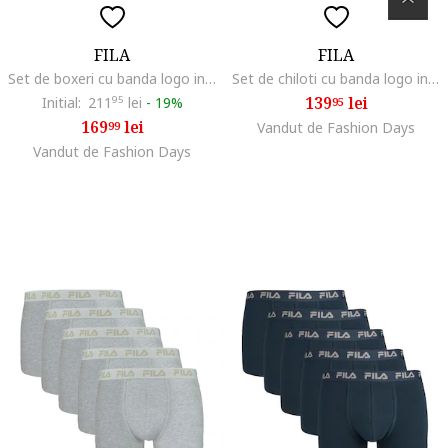
FILA
FILA
Set de boxeri cu banda logo in talie - 5 perechi, Alb/Negru/Gri
Set de chiloti cu banda logo in talie - 3 perechi, Alb/Gri/Bleumarin
139
lei
Initial:
211
95
lei
-
19%
95
169
lei
99
Vandut de Fashion Days
Vandut de Fashion Days