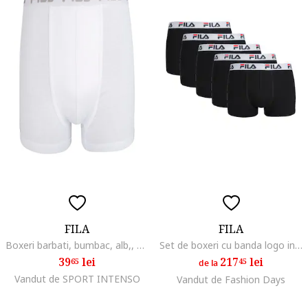
FILA
FILA
Boxeri barbati, bumbac, alb,, Alb
Set de boxeri cu banda logo in talie - 5 perechi, Negru
39
lei
217
lei
65
45
de la
Vandut de SPORT INTENSO
Vandut de Fashion Days