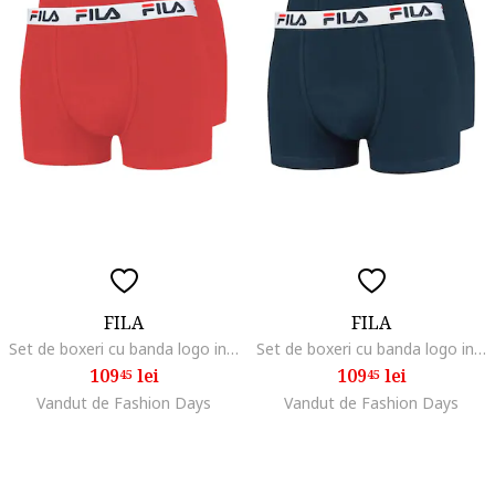
FILA
FILA
Set de boxeri cu banda logo in talie - 2 perechi
Set de boxeri cu banda logo in talie - 2 perechi
109
lei
109
lei
45
45
Vandut de Fashion Days
Vandut de Fashion Days