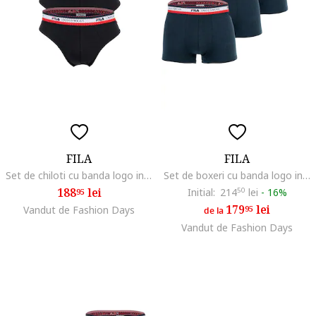
FILA
FILA
Set de chiloti cu banda logo in talie - 4 perechi, Negru
Set de boxeri cu banda logo in talie - 4 perechi, Albastru
188
lei
Initial:
214
50
lei
-
16%
95
179
lei
Vandut de Fashion Days
95
de la
Vandut de Fashion Days