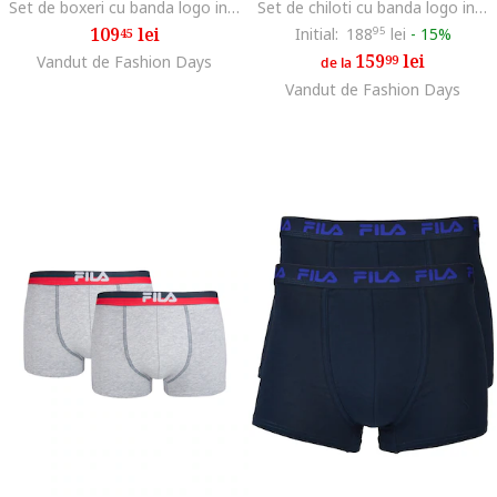
Set de boxeri cu banda logo in talie - 2 perechi
Set de chiloti cu banda logo in talie - 4 perechi, Alb
109
lei
Initial:
188
95
lei
-
15%
45
159
lei
Vandut de Fashion Days
99
de la
Vandut de Fashion Days