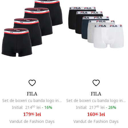
FILA
FILA
Set de boxeri cu banda logo in talie - 4 perechi, Negru
Set de boxeri cu banda logo in talie - 5 perechi, Multicolor
Initial:
214
50
lei
-
16%
Initial:
217
45
lei
-
26%
179
lei
160
lei
95
45
Vandut de Fashion Days
Vandut de Fashion Days