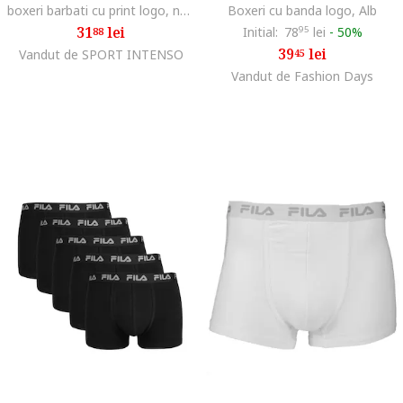
boxeri barbati cu print logo, negru,
Boxeri cu banda logo, Alb
31
lei
Initial:
78
95
lei
-
50%
88
39
lei
Vandut de SPORT INTENSO
45
Vandut de Fashion Days