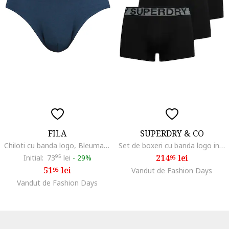
FILA
SUPERDRY & CO
Chiloti cu banda logo, Bleumarin
Set de boxeri cu banda logo in talie - 3 perechi, Negru/Gri
214
lei
Initial:
73
95
lei
-
29%
95
51
lei
95
Vandut de Fashion Days
Vandut de Fashion Days