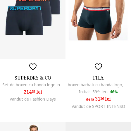
SUPERDRY & CO
FILA
Set de boxeri cu banda logo in talie - 3 Perechi, Portocaliu mandarina/Verde lime/Bleumarin
boxeri barbati cu banda logo, negru, Bleumarin
214
lei
Initial:
59
00
lei
-
46%
95
31
lei
Vandut de Fashion Days
36
de la
Vandut de SPORT INTENSO