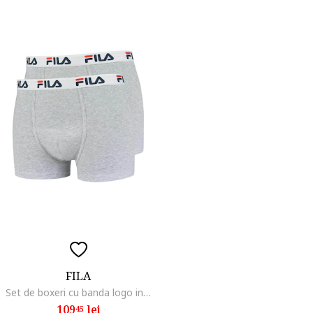
FILA
Set de boxeri cu banda logo in talie - 2 perechi
109
lei
45