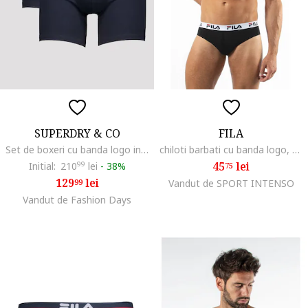
SUPERDRY & CO
FILA
Set de boxeri cu banda logo in talie - 3 perechi, Albastru ultramarin
chiloti barbati cu banda logo, negru, Negru
45
lei
Initial:
210
99
lei
-
38%
75
129
lei
99
Vandut de SPORT INTENSO
Vandut de Fashion Days