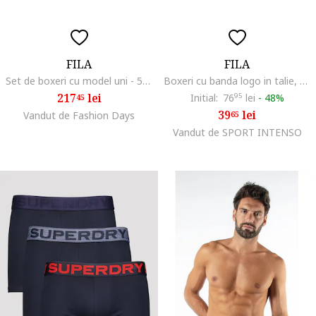
FILA
FILA
Set de boxeri cu model uni - 5 perechi, Negru
Boxeri cu banda logo in talie, Alb
217
lei
Initial:
76
95
lei
-
48%
45
39
lei
Vandut de Fashion Days
65
Vandut de SPORT INTENSO