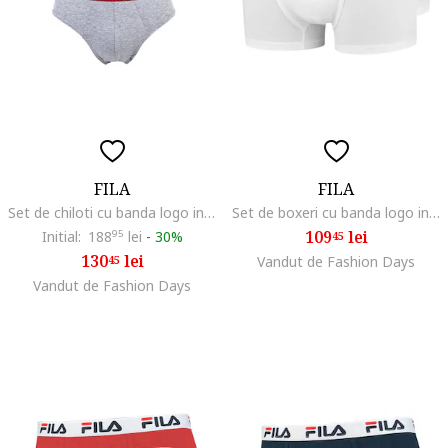
FILA
FILA
Set de chiloti cu banda logo in talie - 4 perechi, Gri
Set de boxeri cu banda logo in talie - 2 perechi
109
lei
Initial:
188
95
lei
-
30%
45
130
lei
45
Vandut de Fashion Days
Vandut de Fashion Days