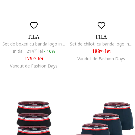
FILA
FILA
Set de boxeri cu banda logo in talie - 4 perechi, Alb/Negru/Gri/Albastru
Set de chiloti cu banda logo in talie - 4 perechi, Negru/Gri melange/Albastru petrol
188
lei
Initial:
214
50
lei
-
16%
95
179
lei
95
Vandut de Fashion Days
Vandut de Fashion Days