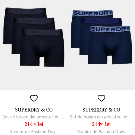
SUPERDRY & CO
SUPERDRY & CO
Set de boxeri din amestec de bumbac cu banda logo in talie - 3 perechi, Negru
Set de boxeri din amestec de bumbac cu banda logo in talie - 3 perechi, Bleumarin
214
lei
214
lei
95
95
Vandut de Fashion Days
Vandut de Fashion Days