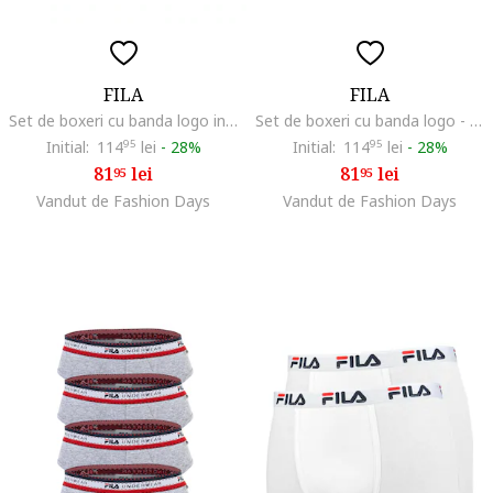
FILA
FILA
Set de boxeri cu banda logo in talie - 2 perechi
Set de boxeri cu banda logo - 2 perechi, Bleumarin
Initial:
114
95
lei
-
28%
Initial:
114
95
lei
-
28%
81
lei
81
lei
95
95
Vandut de Fashion Days
Vandut de Fashion Days