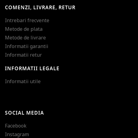
COMENZI, LIVRARE, RETUR
Intrebari frecvente
Metode de plata
Metode de livrare
Informatii garantii
Informatii retur
INFORMATII LEGALE
Mareste dimensiunea
Informatii utile
Micsoreaza dimensiu
Mareste spatierea tex
SOCIAL MEDIA
Micsoreaza spatierea
Facebook
Mareste inaltimea ra
Instagram
Micsoreaza inaltimea