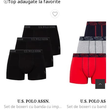
Top adaugate la favorite
U.S. POLO ASSN.
U.S. POLO ASS
Set de boxeri cu banda cu imprimeu logo - 3 perechi, Negru/Gri