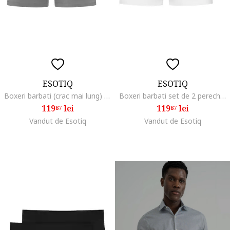
ESOTIQ
ESOTIQ
Boxeri barbati (crac mai lung) set de 2 perechi Negru, Gri Savior Homme, Negru
Boxeri barbati set de 2 perechi, alb, Alb
119
lei
119
lei
87
87
Vandut de Esotiq
Vandut de Esotiq