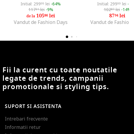
Initial: 299
lei
-64%
Initial: 299
lei
-7
99
99
117
lei
-9%
102
lei
-14%
31
87
105
lei
87
lei
86
94
de la
Vandut de Fashion Days
Vandut de Fashion
Fii la curent cu toate noutatile
legate de trends, campanii
promotionale si styling tips.
SUPORT SI ASISTENTA
Intrebari frecvente
Informatii retur