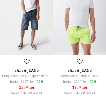
SALSA JEANS
SALSA JEANS
Blugi bermude cu aspect decolorat
Bermude cu snur in talie
Initial:
367
94
lei
-
29%
Initial:
262
74
lei
-
29%
257
lei
183
lei
56
92
Vandut de PB Retail
Vandut de PB Retail