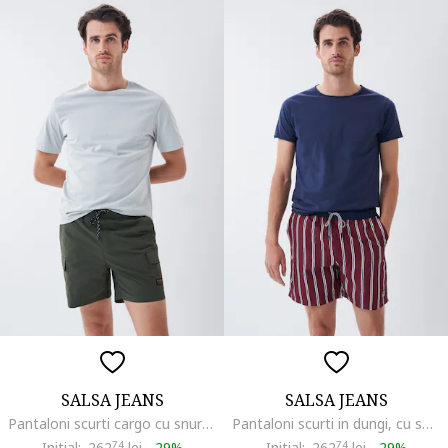
SALSA JEANS
SALSA JEANS
Pantaloni scurti cargo cu snur in talie
Pantaloni scurti in dungi, cu snur in talie
Initial:
262
74
lei
-
29%
Initial:
262
74
lei
-
29%