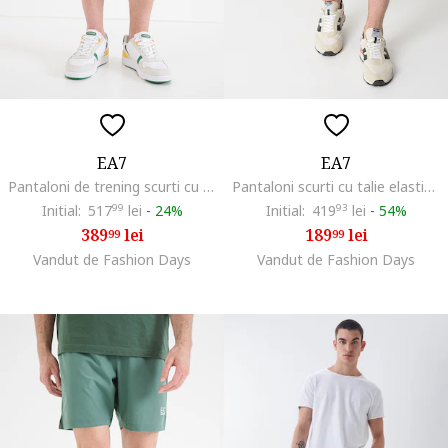
EA7
EA7
Pantaloni de trening scurti cu model logo, Verde iarba
Pantaloni scurti cu talie elastica, Albastru royal
Initial:
517
99
lei
-
24%
Initial:
419
93
lei
-
54%
389
lei
189
lei
99
99
Vandut de Fashion Days
Vandut de Fashion Days