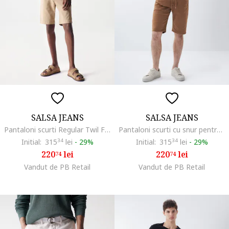
SALSA JEANS
SALSA JEANS
Pantaloni scurti Regular Twil Fab
Pantaloni scurti cu snur pentru ajustare in talie
Initial:
315
34
lei
-
29%
Initial:
315
34
lei
-
29%
220
lei
220
lei
74
74
Vandut de PB Retail
Vandut de PB Retail