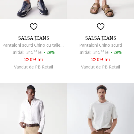
SALSA JEANS
SALSA JEANS
Pantaloni scurti Chino cu talie medie
Pantaloni Chino scurti
Initial:
315
34
lei
-
29%
Initial:
315
34
lei
-
29%
220
lei
220
lei
74
74
Vandut de PB Retail
Vandut de PB Retail