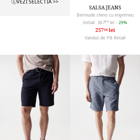
VEZI SELECTIA >>
SALSA JEANS
Bermude chino cu imprimeu
Initial:
367
94
lei
-
29%
257
lei
56
Vandut de PB Retail