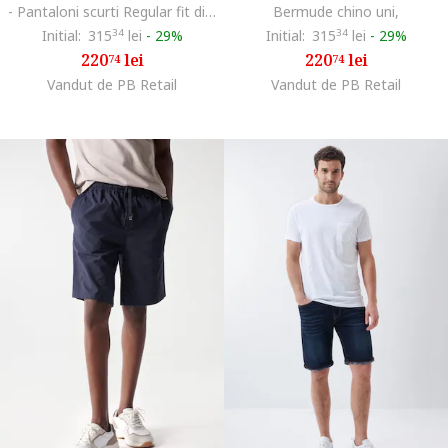
- Pantaloni scurti Regular fit din in
Bermude chino uni,
Initial:
315
34
lei
-
29%
Initial:
315
34
lei
-
29%
220
lei
220
lei
74
74
Vandut de PB Retail
Vandut de PB Retail