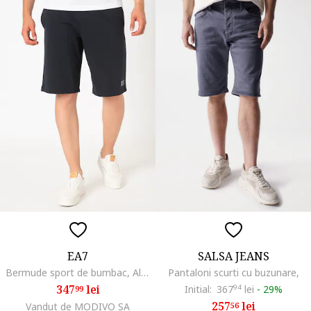
EA7
SALSA JEANS
Bermude sport de bumbac, Alb/Bleumarin
Pantaloni scurti cu buzunare,
347
lei
Initial:
367
94
lei
-
29%
99
257
lei
Vandut de MODIVO SA
56