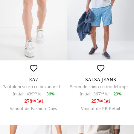
EA7
SALSA JEANS
Pantaloni scurti cu buzunare laterale, Verde iarba
Bermude chino cu model imprimat
Initial:
439
99
lei
-
36%
Initial:
367
94
lei
-
29%
279
lei
257
lei
99
56
Vandut de Fashion Days
Vandut de PB Retail