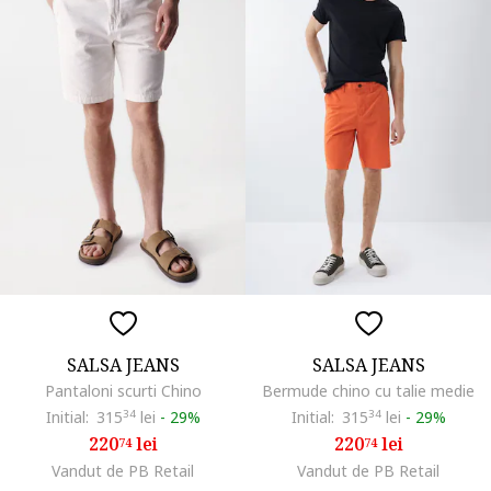
SALSA JEANS
SALSA JEANS
Pantaloni scurti Chino
Bermude chino cu talie medie
Initial:
315
34
lei
-
29%
Initial:
315
34
lei
-
29%
220
lei
220
lei
74
74
Vandut de PB Retail
Vandut de PB Retail