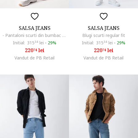
SALSA JEANS
SALSA JEANS
- Pantaloni scurti din bumbac cu buzunar aplicat pe spate
Blugi scurti regular fit
Initial:
315
34
lei
-
29%
Initial:
315
34
lei
-
29%
220
lei
220
lei
74
74
Vandut de PB Retail
Vandut de PB Retail