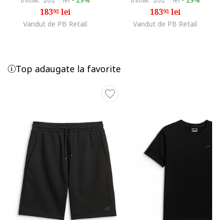
183
lei
183
lei
92
92
Vandut de PB Retail
Vandut de PB Retail
Top adaugate la favorite