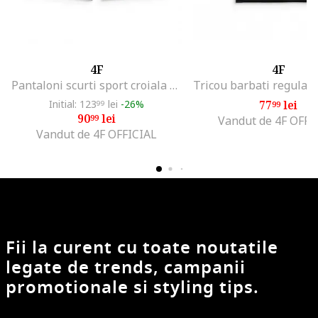
4F
4F
Pantaloni scurti sport croiala regular, talie ajustabila, 2 buzunare, negru, material usor
Initial: 123
lei
-26%
77
lei
99
99
90
lei
99
Vandut de 4F OFFI
Vandut de 4F OFFICIAL
Fii la curent cu toate noutatile
legate de trends, campanii
promotionale si styling tips.