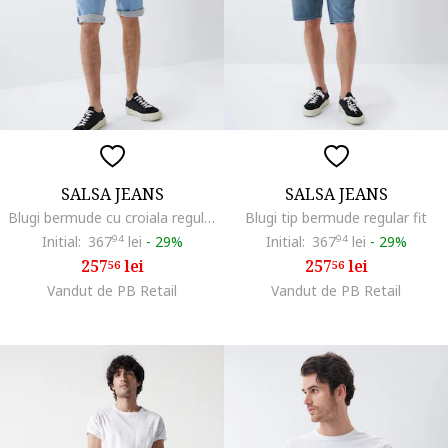
SALSA JEANS
SALSA JEANS
Blugi bermude cu croiala regular fit
Blugi tip bermude regular fit
Initial:
367
94
lei
-
29%
Initial:
367
94
lei
-
29%
257
lei
257
lei
56
56
Vandut de PB Retail
Vandut de PB Retail