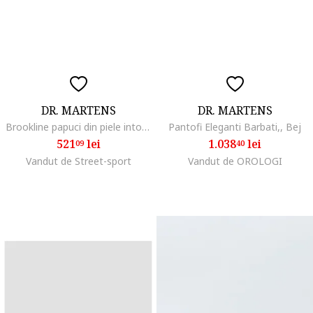
DR. MARTENS
DR. MARTENS
Brookline papuci din piele intoarsa
Pantofi Eleganti Barbati,, Bej
521
lei
1.038
lei
09
40
Vandut de Street-sport
Vandut de OROLOGI