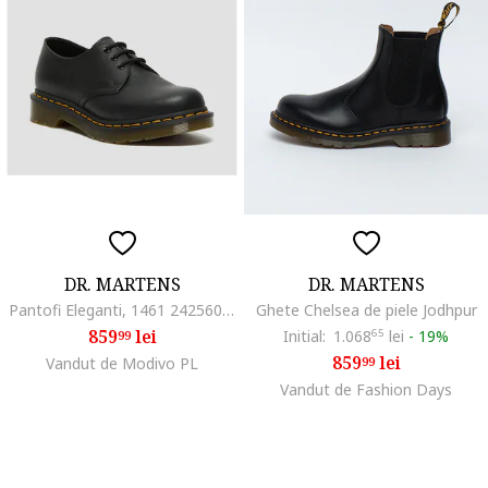
DR. MARTENS
DR. MARTENS
Pantofi Eleganti, 1461 24256001, Negru
Ghete Chelsea de piele Jodhpur
859
lei
Initial:
1.068
65
lei
-
19%
99
859
lei
Vandut de Modivo PL
99
Vandut de Fashion Days