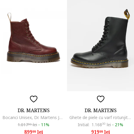
DR. MARTENS
DR. MARTENS
Bocanci Unisex, Dr. Martens Jadon 41324200
Ghete de piele cu varf rotunjit, Negru
1.017
lei
-
11%
Initial:
1.168
30
lei
-
21%
99
899
lei
919
lei
99
99