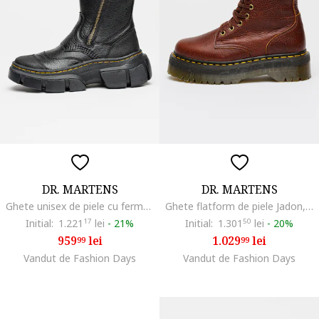
DR. MARTENS
DR. MARTENS
Ghete unisex de piele cu fermoare duble DMXL, Negru
Ghete flatform de piele Jadon, Visiniu
Initial:
1.221
17
lei
-
21%
Initial:
1.301
50
lei
-
20%
959
lei
1.029
lei
99
99
Vandut de Fashion Days
Vandut de Fashion Days