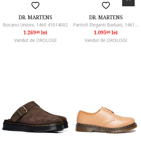
DR. MARTENS
DR. MARTENS
Bocanci Unisex, 1460 41014002
Pantofi Eleganti Barbati, 1461 14345001dwq, Negru
1.269
lei
1.095
lei
40
60
Vandut de OROLOGI
Vandut de OROLOGI