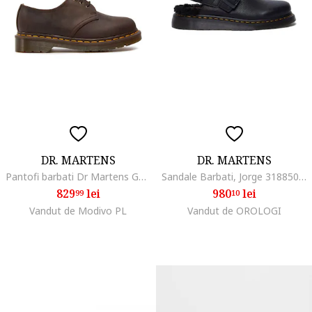
DR. MARTENS
DR. MARTENS
Pantofi barbati Dr Martens Gaucho, 98745, Maro
Sandale Barbati, Jorge 31885001
829
lei
980
lei
99
10
Vandut de Modivo PL
Vandut de OROLOGI