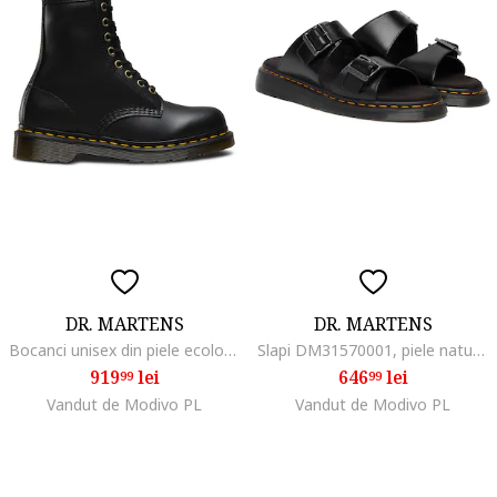
DR. MARTENS
DR. MARTENS
Bocanci unisex din piele ecologica, Negru
Slapi DM31570001, piele naturala, negru, plata
919
lei
646
lei
99
99
Vandut de Modivo PL
Vandut de Modivo PL