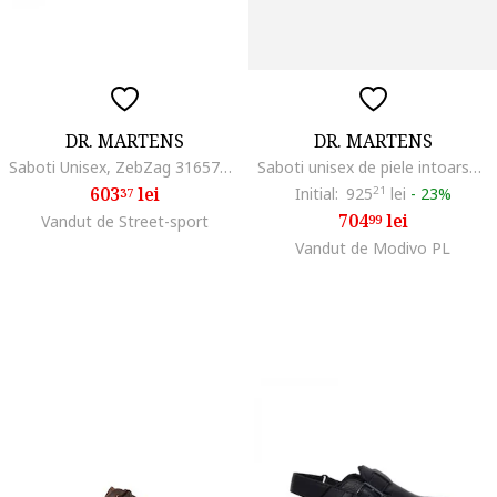
DR. MARTENS
DR. MARTENS
Saboti Unisex, ZebZag 31657001
Saboti unisex de piele intoarsa cu animal print, Negru/Maro deschis
603
lei
Initial:
925
21
lei
-
23%
37
704
lei
Vandut de Street-sport
99
Vandut de Modivo PL