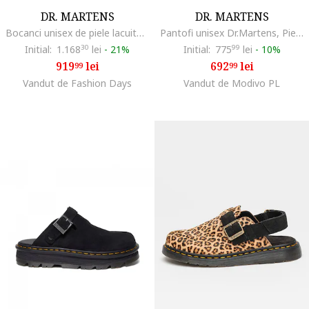
DR. MARTENS
DR. MARTENS
Bocanci unisex de piele lacuita 1460 Harness, Negru
Pantofi unisex Dr.Martens, Piele naturala, Negru, Negru
Initial:
1.168
30
lei
-
21%
Initial:
775
99
lei
-
10%
919
lei
692
lei
99
99
Vandut de Fashion Days
Vandut de Modivo PL