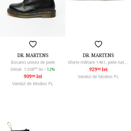
DR. MARTENS
DR. MARTENS
Bocanci unisex de piele
Ghete militare 1461, piele naturala, talpa plata, negru,
929
lei
Initial:
1.038
99
lei
-
12%
99
909
lei
99
Vandut de Modivo PL
Vandut de Modivo PL