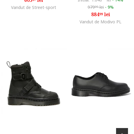
979
lei
-
9%
Vandut de Street-sport
99
884
lei
99
Vandut de Modivo PL