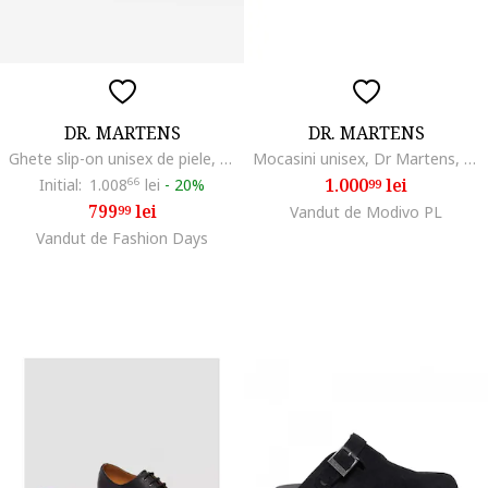
DR. MARTENS
DR. MARTENS
Ghete slip-on unisex de piele, fara sireturi Zebzag, Negru
Mocasini unisex, Dr Martens, piele naturala cu negru
1.000
lei
Initial:
1.008
66
lei
-
20%
99
799
lei
99
Vandut de Modivo PL
Vandut de Fashion Days