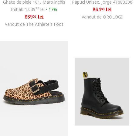
Ghete de piele 101, Maro inchis
Papuci Unisex, Jorge 41083300
864
lei
Initial:
1.039
74
lei
-
17%
60
859
lei
35
Vandut de OROLOGI
Vandut de The Athlete's Foot