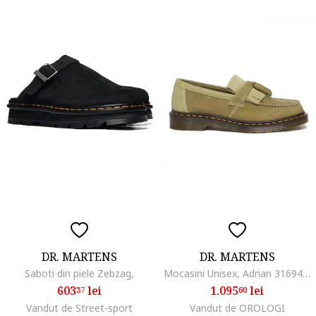
DR. MARTENS
DR. MARTENS
Saboti din piele Zebzag,
Mocasini Unisex, Adrian 31694357
603
lei
1.095
lei
37
60
Vandut de Street-sport
Vandut de OROLOGI