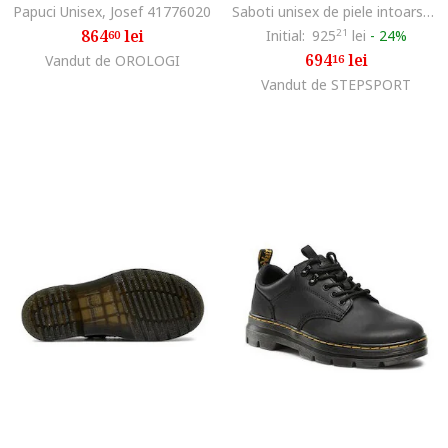
Papuci Unisex, Josef 41776020
Saboti unisex de piele intoarsa cu animal print, Negru/Maro deschis
864
lei
Initial:
925
21
lei
-
24%
60
694
lei
Vandut de OROLOGI
16
Vandut de STEPSPORT