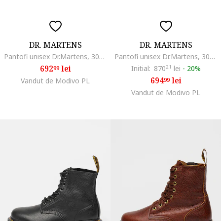
DR. MARTENS
DR. MARTENS
Pantofi unisex Dr.Martens, 303781750, Piele naturala, Negru, Negru
Pantofi unisex Dr.Martens, 301440383, Piele naturala, Negru, Negru
692
lei
Initial:
870
21
lei
-
20%
99
694
lei
Vandut de Modivo PL
99
Vandut de Modivo PL