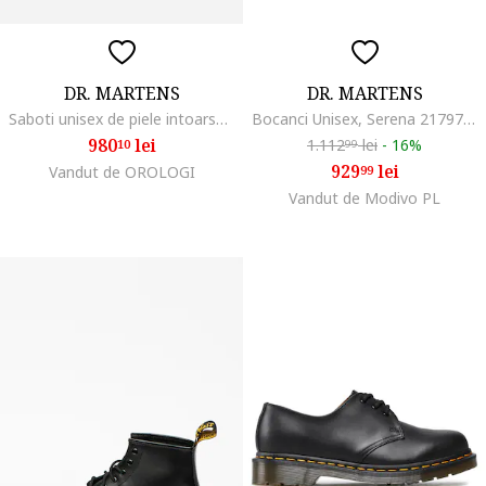
DR. MARTENS
DR. MARTENS
Saboti unisex de piele intoarsa cu animal print, Negru/Maro deschis
Bocanci Unisex, Serena 21797001
980
lei
1.112
lei
-
16%
10
99
929
lei
Vandut de OROLOGI
99
Vandut de Modivo PL