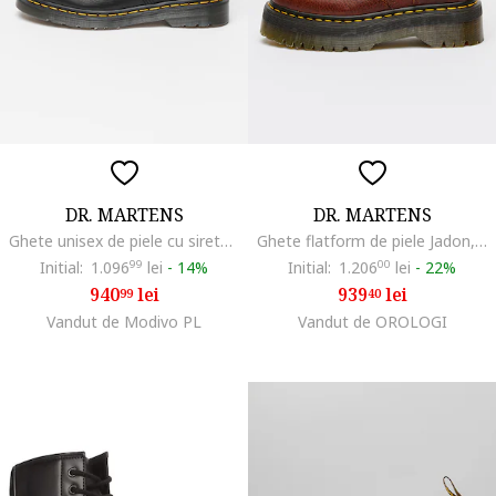
DR. MARTENS
DR. MARTENS
Ghete unisex de piele cu sireturi 1460 Pascal, Negru
Ghete flatform de piele Jadon, Visiniu
Initial:
1.096
99
lei
-
14%
Initial:
1.206
00
lei
-
22%
940
lei
939
lei
99
40
Vandut de Modivo PL
Vandut de OROLOGI