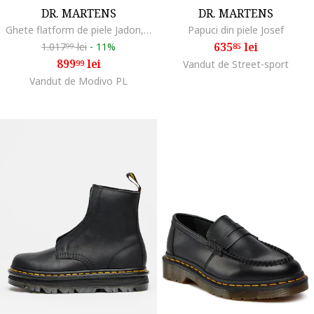
DR. MARTENS
DR. MARTENS
Ghete flatform de piele Jadon, Visiniu
Papuci din piele Josef
635
lei
1.017
lei
-
11%
85
99
899
lei
99
Vandut de Street-sport
Vandut de Modivo PL