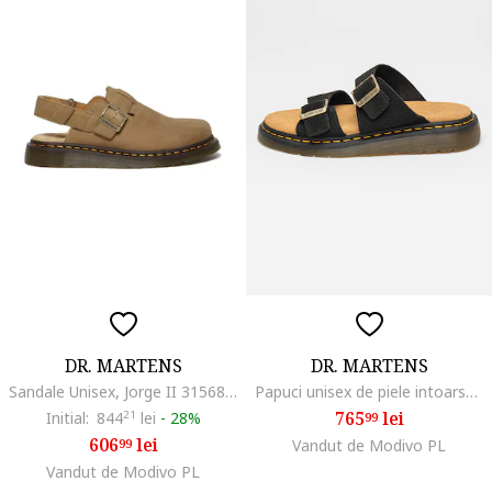
DR. MARTENS
DR. MARTENS
Sandale Unisex, Jorge II 31568439
Papuci unisex de piele intoarsa cu catarama Josef, Galben
765
lei
Initial:
844
21
lei
-
28%
99
606
lei
99
Vandut de Modivo PL
Vandut de Modivo PL