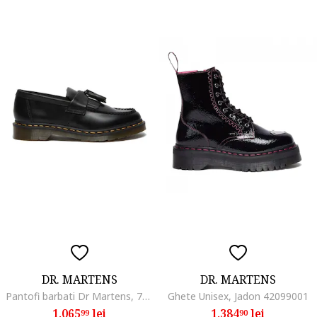
DR. MARTENS
DR. MARTENS
Pantofi barbati Dr Martens, 717226, Piele naturala
Ghete Unisex, Jadon 42099001
1.065
lei
1.384
lei
99
90