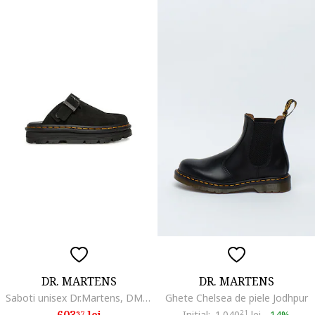
DR. MARTENS
DR. MARTENS
Saboti unisex Dr.Martens, DM31657001, Piele naturala
Ghete Chelsea de piele Jodhpur
603
lei
Initial:
1.040
21
lei
-
14%
37