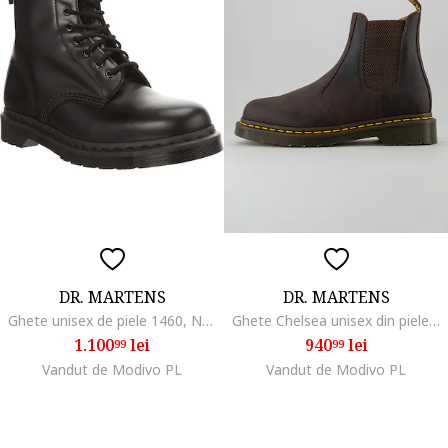
DR. MARTENS
DR. MARTENS
Ghete unisex de piele 1460, Negru
Ghete Chelsea unisex din piele nabuc 2976, Maro inchis
1.100
lei
940
lei
99
99
Vandut de Modivo PL
Vandut de Modivo PL