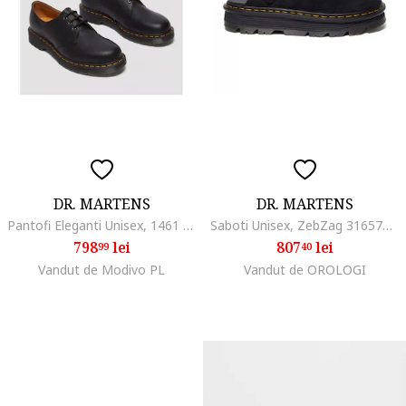
DR. MARTENS
DR. MARTENS
Pantofi Eleganti Unisex, 1461 31994001, Negru
Saboti Unisex, ZebZag 31657001
798
lei
807
lei
99
40
Vandut de Modivo PL
Vandut de OROLOGI