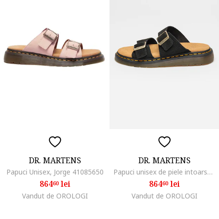
DR. MARTENS
DR. MARTENS
Papuci Unisex, Jorge 41085650
Papuci unisex de piele intoarsa cu catarama Josef, Galben
864
lei
864
lei
60
60
Vandut de OROLOGI
Vandut de OROLOGI