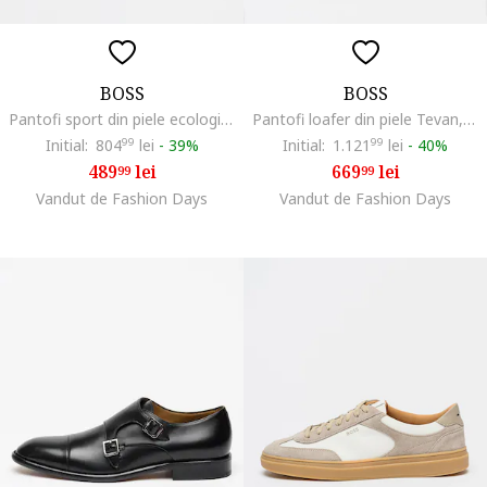
BOSS
BOSS
Pantofi sport din piele ecologica cu garnituri din material textil Titanium Runn, Gri deschis/Albastru deschis
Pantofi loafer din piele Tevan, Negru
Initial:
804
99
lei
-
39%
Initial:
1.121
99
lei
-
40%
489
lei
669
lei
99
99
Vandut de Fashion Days
Vandut de Fashion Days