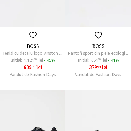
BOSS
BOSS
Tenisi cu detaliu logo Vinston Runn, Albastru ultramarin
Pantofi sport din piele ecologica cu logo discret Rhys, Negru
Initial:
1.121
99
lei
-
45%
Initial:
651
99
lei
-
41%
609
lei
379
lei
99
99
Vandut de Fashion Days
Vandut de Fashion Days