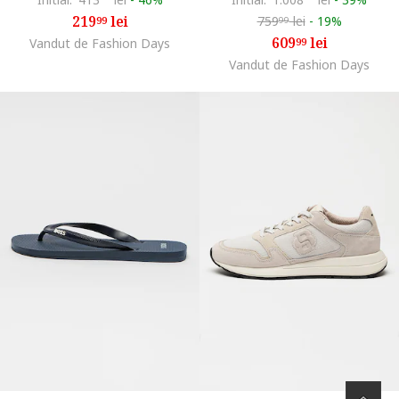
219
lei
759
lei
-
19%
99
99
609
lei
Vandut de Fashion Days
99
Vandut de Fashion Days