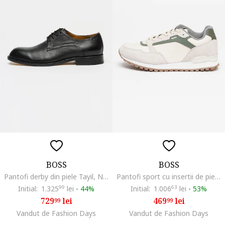
BOSS
BOSS
Pantofi derby din piele Tayil, Negru
Pantofi sport cu insertii de piele intoarsa Parkour, Gri deschis/Verde pal/Alb murdar
Initial:
1.325
99
lei
-
44%
Initial:
1.006
63
lei
-
53%
729
lei
469
lei
99
99
Vandut de Fashion Days
Vandut de Fashion Days