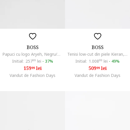
BOSS
BOSS
Papuci cu logo Aryeh, Negru/Alb optic
Tenisi low-cut din piele Kieran, Negru
Initial:
257
99
lei
-
37%
Initial:
1.008
99
lei
-
49%
159
lei
509
lei
99
99
Vandut de Fashion Days
Vandut de Fashion Days