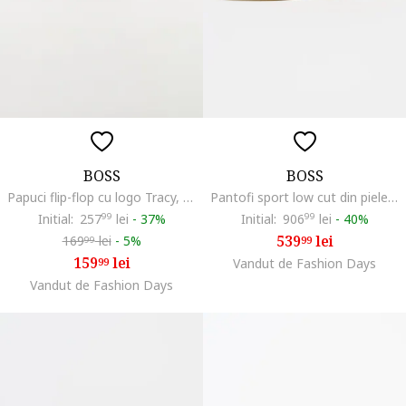
BOSS
BOSS
Papuci flip-flop cu logo Tracy, Negru
Pantofi sport low cut din piele intoarsa cu logo discret Kieran, Maro camel
Initial:
257
99
lei
-
37%
Initial:
906
99
lei
-
40%
539
lei
169
lei
-
5%
99
99
159
lei
99
Vandut de Fashion Days
Vandut de Fashion Days