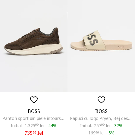
BOSS
BOSS
Pantofi sport din piele intoarsa cu detaliu logo Ttnm Evo Runn, Maro inchis
Papuci cu logo Aryeh, Bej deschis
Initial:
1.325
99
lei
-
44%
Initial:
257
99
lei
-
37%
739
lei
169
lei
-
5%
99
99