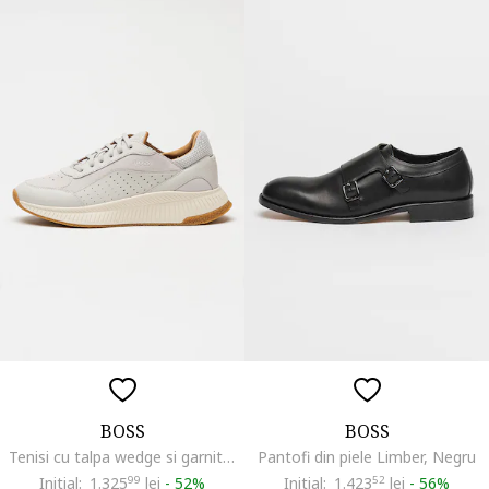
BOSS
BOSS
Tenisi cu talpa wedge si garnituri din piele intoarsa, Gri cenusiu
Pantofi din piele Limber, Negru
Initial:
1.325
99
lei
-
52%
Initial:
1.423
52
lei
-
56%