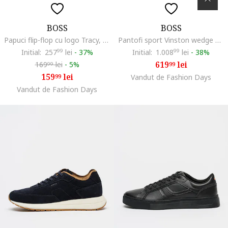
BOSS
BOSS
Papuci flip-flop cu logo Tracy, Bleumarin
Pantofi sport Vinston wedge din piele intoarsa si material textil, Alb/Gri
Initial:
257
99
lei
-
37%
Initial:
1.008
99
lei
-
38%
619
lei
169
lei
-
5%
99
99
159
lei
99
Vandut de Fashion Days
Vandut de Fashion Days