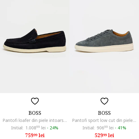
BOSS
BOSS
Pantofi loafer din piele intoarsa cu varf rotund Sienne, Albastru ultramarin
Pantofi sport low cut din piele intoarsa cu logo discret Kieran, Gri inchis
Initial:
1.008
99
lei
-
24%
Initial:
906
99
lei
-
41%
759
lei
529
lei
99
99