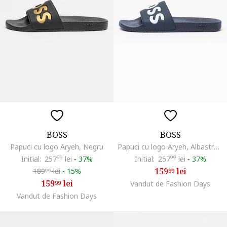
BOSS
BOSS
Papuci cu logo Aryeh, Negru
Papuci cu logo Aryeh, Albastru inchis/Alb optic
Initial:
257
99
lei
-
37%
Initial:
257
99
lei
-
37%
159
lei
189
lei
-
15%
99
99
159
lei
99
Vandut de Fashion Days
Vandut de Fashion Days