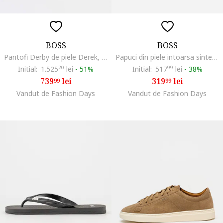
BOSS
BOSS
Pantofi Derby de piele Derek, Negru
Papuci din piele intoarsa sintetica cu catarama Surfley, Bej
Initial:
1.525
20
lei
-
51%
Initial:
517
99
lei
-
38%
739
lei
319
lei
99
99
Vandut de Fashion Days
Vandut de Fashion Days