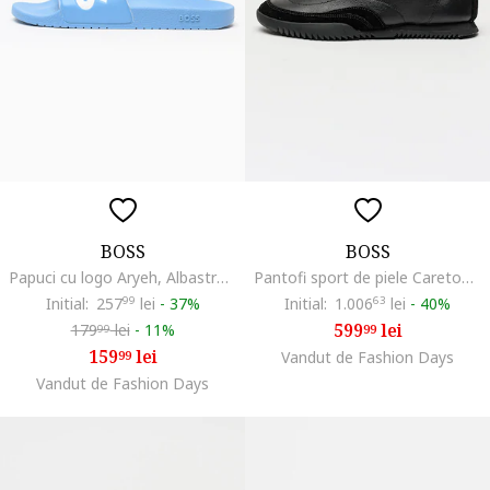
BOSS
BOSS
Papuci cu logo Aryeh, Albastru pastel/Alb optic
Pantofi sport de piele Careton, Negru
Initial:
257
99
lei
-
37%
Initial:
1.006
63
lei
-
40%
599
lei
179
lei
-
11%
99
99
159
lei
99
Vandut de Fashion Days
Vandut de Fashion Days