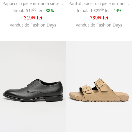
Papuci din piele intoarsa sintetica cu catarama Surfley, Bleumarin
Pantofi sport din piele intoarsa cu detaliu logo Ttnm Evo Runn, Albastru ultramarin
Initial:
517
99
lei
-
38%
Initial:
1.325
99
lei
-
44%
319
lei
739
lei
99
99
Vandut de Fashion Days
Vandut de Fashion Days