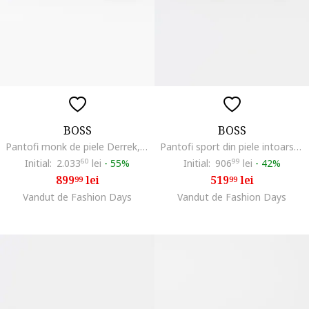
BOSS
BOSS
Pantofi monk de piele Derrek, Negru
Pantofi sport din piele intoarsa cu garnituri din material textil Kieran, Maro taupe deschis/Alb optic
Initial:
2.033
60
lei
-
55%
Initial:
906
99
lei
-
42%
899
lei
519
lei
99
99
Vandut de Fashion Days
Vandut de Fashion Days