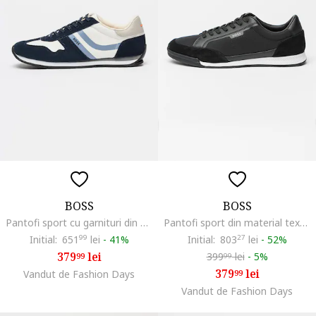
BOSS
BOSS
Pantofi sport cu garnituri din piele intoarsa ecologica Levon, Alb/Albastru prafuit/Bleumarin
Pantofi sport din material textill Nitan, Negru
Initial:
651
99
lei
-
41%
Initial:
803
27
lei
-
52%
379
lei
399
lei
-
5%
99
99
379
lei
Vandut de Fashion Days
99
Vandut de Fashion Days