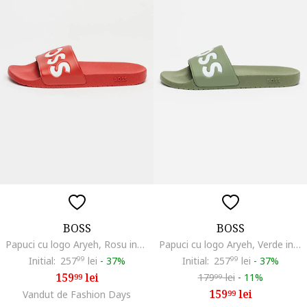
BOSS
BOSS
Papuci cu logo Aryeh, Rosu inchis/Alb optic
Papuci cu logo Aryeh, Verde inchis
Initial:
257
99
lei
-
37%
Initial:
257
99
lei
-
37%
159
lei
179
lei
-
11%
99
99
159
lei
Vandut de Fashion Days
99