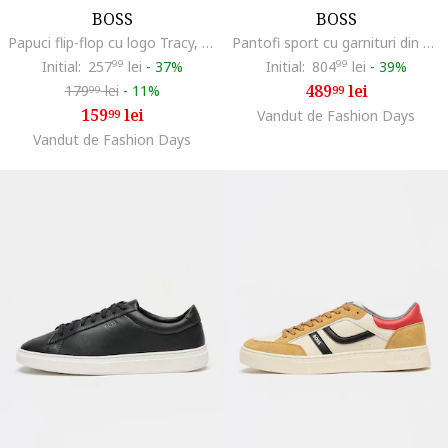
BOSS
BOSS
Papuci flip-flop cu logo Tracy, Verde inchis
Pantofi sport cu garnituri din piele Kieran, Negru
Initial:
257
99
lei
-
37%
Initial:
804
99
lei
-
39%
489
lei
179
lei
-
11%
99
99
159
lei
99
Vandut de Fashion Days
Vandut de Fashion Days