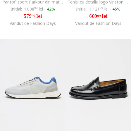
Pantofi sport Parkour din material sintetic cu insertii din material textil, Albastru ultramarin
Tenisi cu detaliu logo Vinston Runn, Maro inchis
Initial:
1.008
99
lei
-
42%
Initial:
1.121
99
lei
-
45%
579
lei
609
lei
99
99
Vandut de Fashion Days
Vandut de Fashion Days