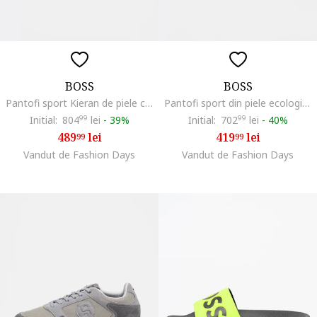
BOSS
BOSS
Pantofi sport Kieran de piele cu logo stantat, Negru/Negru stins
Pantofi sport din piele ecologica cu garnituri din material textil Rhys, Negru/Crem
Initial:
804
99
lei
-
39%
Initial:
702
99
lei
-
40%
489
lei
419
lei
99
99
Vandut de Fashion Days
Vandut de Fashion Days