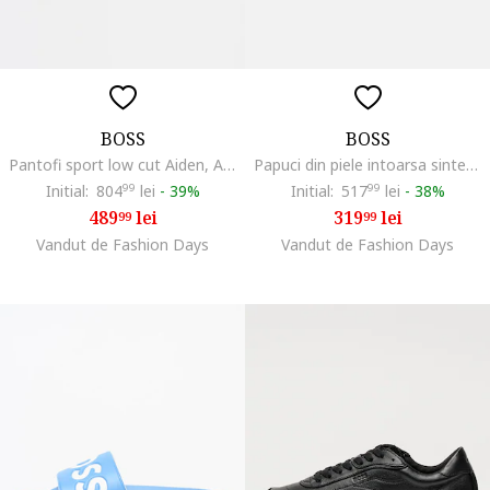
BOSS
BOSS
Pantofi sport low cut Aiden, Alb fildes/Negru
Papuci din piele intoarsa sintetica cu catarama Surfley, Negru
Initial:
804
99
lei
-
39%
Initial:
517
99
lei
-
38%
489
lei
319
lei
99
99
Vandut de Fashion Days
Vandut de Fashion Days