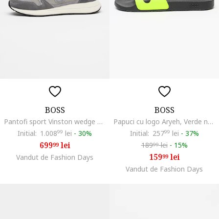
BOSS
BOSS
Pantofi sport Vinston wedge din piele intoarsa si material textil, Gri deschis/Gri carbune
Papuci cu logo Aryeh, Verde neon/Negru stins
Initial:
1.008
99
lei
-
30%
Initial:
257
99
lei
-
37%
699
lei
189
lei
-
15%
99
99
159
lei
Vandut de Fashion Days
99
Vandut de Fashion Days