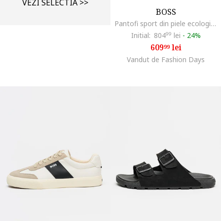
VEZI SELECTIA >>
BOSS
Pantofi sport din piele ecologica cu garnituri din material textil Titanium Runn, Negru/Albastru inchis
Initial:
804
99
lei
-
24%
609
lei
99
Vandut de Fashion Days