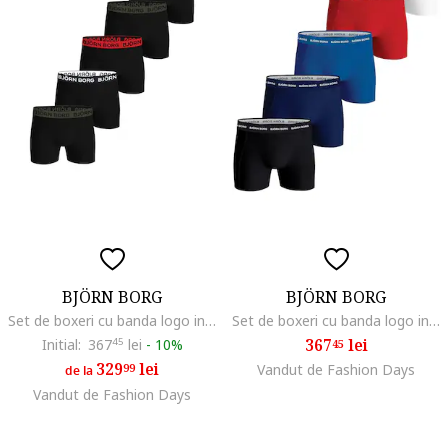
BJÖRN BORG
BJÖRN BORG
Set de boxeri cu banda logo in talie - 5 perechi, Rosu/Verde/Negru
Set de boxeri cu banda logo in talie - 5 perechi, Alb/Rosu vermillion/Albastru
367
lei
Initial:
367
45
lei
-
10%
45
329
lei
99
Vandut de Fashion Days
de la
Vandut de Fashion Days