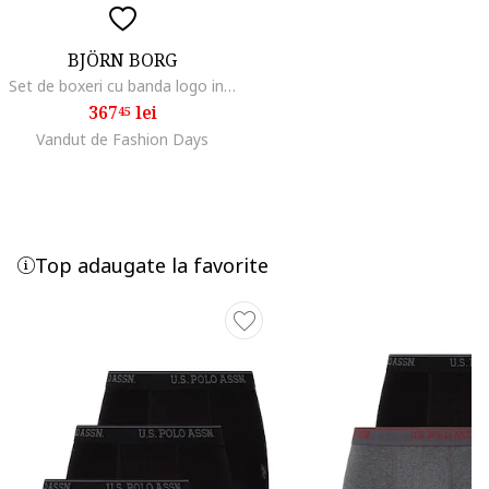
BJÖRN BORG
Set de boxeri cu banda logo in talie - 5 perechi, Negru
367
lei
45
Vandut de Fashion Days
Top adaugate la favorite