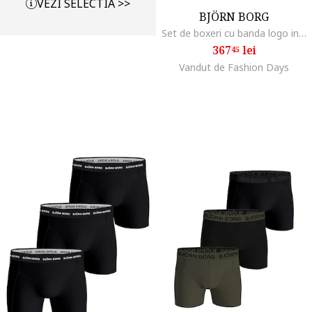
VEZI SELECTIA >>
BJÖRN BORG
Set de boxeri cu banda logo in talie - 5 perechi, Albastru
367
lei
45
Vandut de Fashion Days