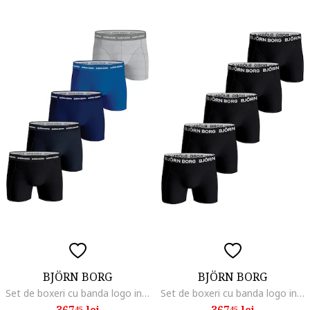
BJÖRN BORG
BJÖRN BORG
Set de boxeri cu banda logo in talie - 5 perechi, Multicolor
Set de boxeri cu banda logo in talie - 5 perechi, Alb/Negru
367
lei
367
lei
45
45