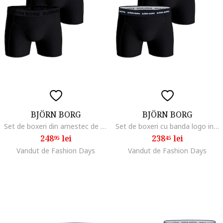
BJÖRN BORG
BJÖRN BORG
Set de boxeri din amestec de bumbac cu banda logo in talie - 3 perechi, Negru
Set de boxeri cu banda logo in talie - 3 perechi, Multicolor
248
lei
238
lei
95
45
Vandut de Fashion Days
Vandut de Fashion Days