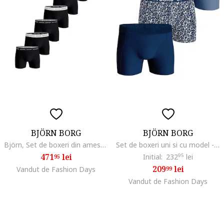
BJÖRN BORG
BJÖRN BORG
Björn, Set de boxeri din amestec de bumbac cu banda logo in talie - 7 perechi, Alb/Negru
Set de boxeri uni si cu model - 3 perechi, Alb/Albastru
471
lei
Initial:
232
95
lei
95
209
lei
Vandut de Fashion Days
99
Vandut de Fashion Days