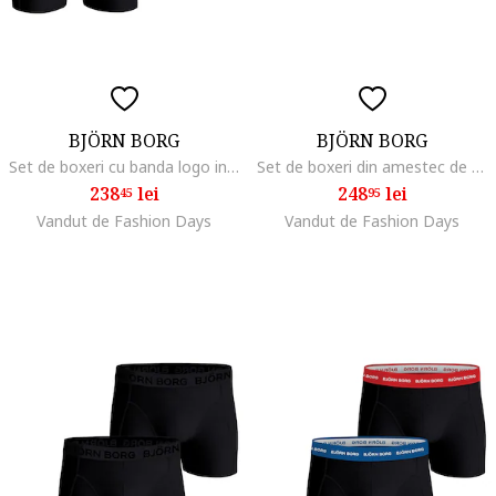
BJÖRN BORG
BJÖRN BORG
Set de boxeri cu banda logo in talie - 3 perechi, Negru
Set de boxeri din amestec de bumbac cu banda logo in talie - 3 perechi, Verde/Negru
238
lei
248
lei
45
95
Vandut de Fashion Days
Vandut de Fashion Days