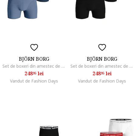
BJÖRN BORG
BJÖRN BORG
Set de boxeri din amestec de bumbac cu banda logo in talie - 3 perechi, Albastru
Set de boxeri din amestec de bumbac cu banda logo in talie - 3 perechi, Rosu/Verde/Negru
248
lei
248
lei
95
95
Vandut de Fashion Days
Vandut de Fashion Days