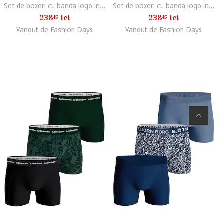
Set de boxeri cu banda logo in talie - 3 perechi, Alb/Negru
Set de boxeri cu banda logo in talie - 3 perechi, Turcoaz/Albastru
238
lei
238
lei
45
45
Vandut de Fashion Days
Vandut de Fashion Days