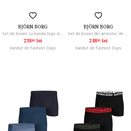
BJÖRN BORG
BJÖRN BORG
Set de boxeri cu banda logo in talie - 3 perechi, Verde/Negru
Set de boxeri din amestec de bumbac cu banda logo in talie - 3 perechi, Alb/Albastru
238
lei
248
lei
45
95
Vandut de Fashion Days
Vandut de Fashion Days