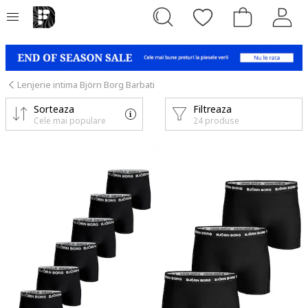
Lenjerie intima Björn Borg Barbati
Sorteaza
Filtreaza
Cele mai populare
24 produse