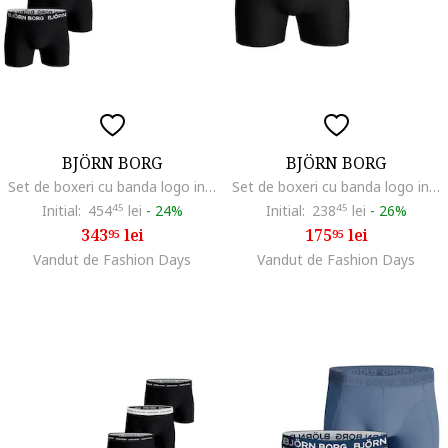
BJÖRN BORG
BJÖRN BORG
Set de boxeri cu banda logo in talie - 7 perechi, Negru
Set de boxeri cu banda logo in talie - 3 perechi, Negru
Initial:
454
45
lei
-
24%
Initial:
238
45
lei
-
26%
343
lei
175
lei
95
95
Vandut de Fashion Days
Vandut de Fashion Days