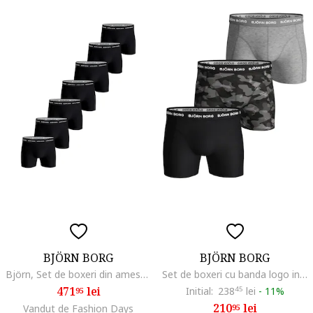
BJÖRN BORG
BJÖRN BORG
Björn, Set de boxeri din amestec de bumbac cu banda logo in talie - 7 perechi, Negru
Set de boxeri cu banda logo in talie - 3 perechi, Negru/Gri
471
lei
Initial:
238
45
lei
-
11%
95
210
lei
Vandut de Fashion Days
95