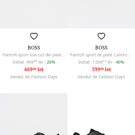
BOSS
BOSS
Pantofi sport low cut din piele intoarsa cu logo discret Kieran, Maro camel
Pantofi sport de piele Careton, Negru
Initial:
906
99
lei
-
26%
Initial:
1.006
63
lei
-
40%
669
lei
599
lei
99
99
Vandut de Fashion Days
Vandut de Fashion Days