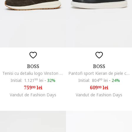
BOSS
BOSS
Tenisi cu detaliu logo Vinston Runn, Maro inchis
Pantofi sport Kieran de piele cu logo stantat, Negru/Negru stins
Initial:
1.121
99
lei
-
32%
Initial:
804
99
lei
-
24%
759
lei
609
lei
99
99
Vandut de Fashion Days
Vandut de Fashion Days