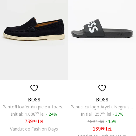
BOSS
BOSS
Pantofi loafer din piele intoarsa cu varf rotund Sienne, Albastru ultramarin
Papuci cu logo Aryeh, Negru stins/Alb optic
Initial:
1.008
99
lei
-
24%
Initial:
257
99
lei
-
37%
759
lei
189
lei
-
15%
99
99
159
lei
Vandut de Fashion Days
99