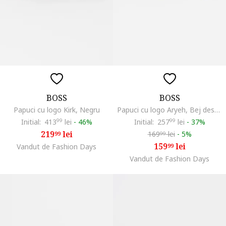
BOSS
BOSS
Papuci cu logo Kirk, Negru
Papuci cu logo Aryeh, Bej deschis
Initial:
413
99
lei
-
46%
Initial:
257
99
lei
-
37%
219
lei
169
lei
-
5%
99
99
159
lei
Vandut de Fashion Days
99
Vandut de Fashion Days