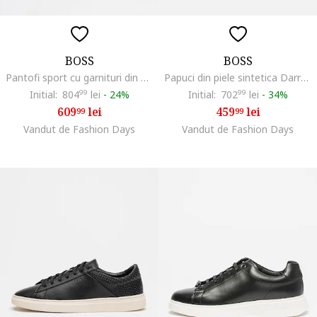
BOSS
BOSS
Pantofi sport cu garnituri din piele Kieran, Negru
Papuci din piele sintetica Darrel, Negru
Initial:
804
99
lei
-
24%
Initial:
702
99
lei
-
34%
609
lei
459
lei
99
99
Vandut de Fashion Days
Vandut de Fashion Days