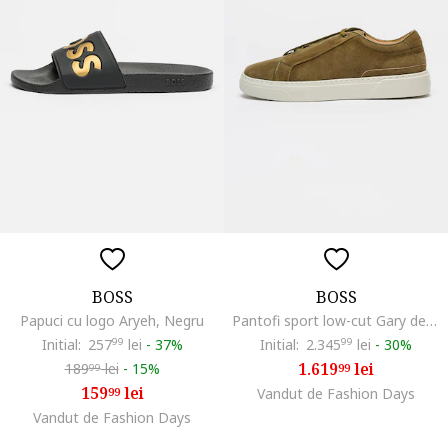
BOSS
BOSS
Papuci cu logo Aryeh, Negru
Pantofi sport low-cut Gary de piele intoarsa, Maro deschis
Initial:
257
99
lei
-
37%
Initial:
2.345
99
lei
-
30%
1.619
lei
189
lei
-
15%
99
99
159
lei
99
Vandut de Fashion Days
Vandut de Fashion Days