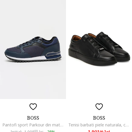
BOSS
BOSS
Pantofi sport Parkour din material sintetic cu insertii din material textil, Albastru ultramarin
Tenisi barbati piele naturala, culoare negru, model Black 001
1.901
lei
Initial:
1.008
99
lei
-
28%
99