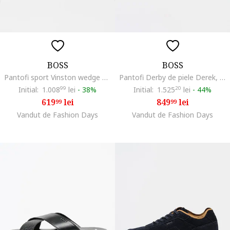
BOSS
BOSS
Pantofi sport Vinston wedge din piele intoarsa si material textil, Alb/Gri
Pantofi Derby de piele Derek, Negru
Initial:
1.008
99
lei
-
38%
Initial:
1.525
20
lei
-
44%
619
lei
849
lei
99
99
Vandut de Fashion Days
Vandut de Fashion Days