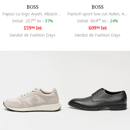
BOSS
BOSS
Papuci cu logo Aryeh, Albastru inchis/Alb optic
Pantofi sport low cut Aiden, Alb fildes/Negru
Initial:
257
99
lei
-
37%
Initial:
804
99
lei
-
24%
159
lei
609
lei
99
99
Vandut de Fashion Days
Vandut de Fashion Days