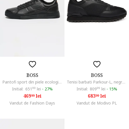
BOSS
BOSS
Pantofi sport din piele ecologica cu logo discret Rhys, Negru
Tenisi barbati Parkour-L, negru, textil
Initial:
651
99
lei
-
27%
Initial:
809
99
lei
-
15%
469
lei
683
lei
99
99
Vandut de Fashion Days
Vandut de Modivo PL