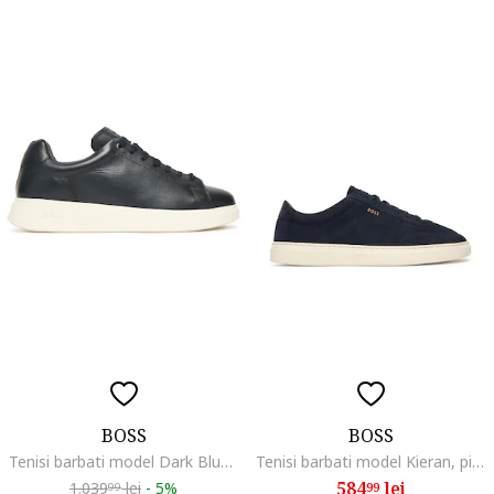
BOSS
BOSS
Tenisi barbati model Dark Blue 401, piele naturala, negru
Tenisi barbati model Kieran, piele naturala, bleumarin
584
lei
1.039
lei
-
5%
99
99