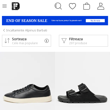
Incaltaminte Alpinus Barbati
Sorteaza
Filtreaza
Cele mai populare
297 produse