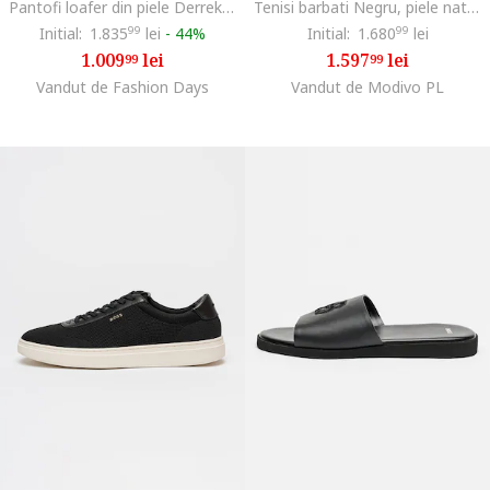
Pantofi loafer din piele Derrek, Negru
Tenisi barbati Negru, piele naturala
Initial:
1.835
99
lei
-
44%
Initial:
1.680
99
lei
1.009
lei
1.597
lei
99
99
Vandut de Fashion Days
Vandut de Modivo PL