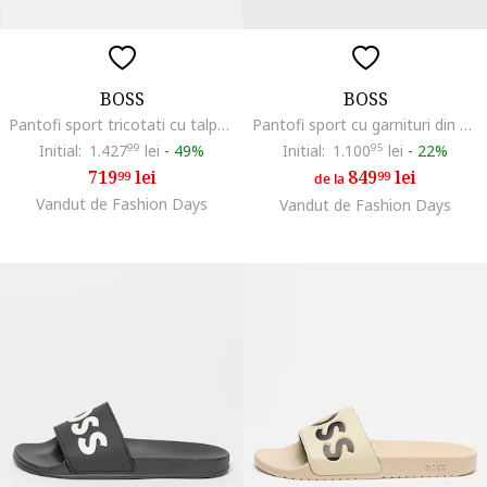
BOSS
BOSS
Pantofi sport tricotati cu talpa wedge si insertii din piele, Verde deschis
Pantofi sport cu garnituri din piele ecologica, Negru
Initial:
1.427
99
lei
-
49%
Initial:
1.100
95
lei
-
22%
719
lei
849
lei
99
99
de la
Vandut de Fashion Days
Vandut de Fashion Days