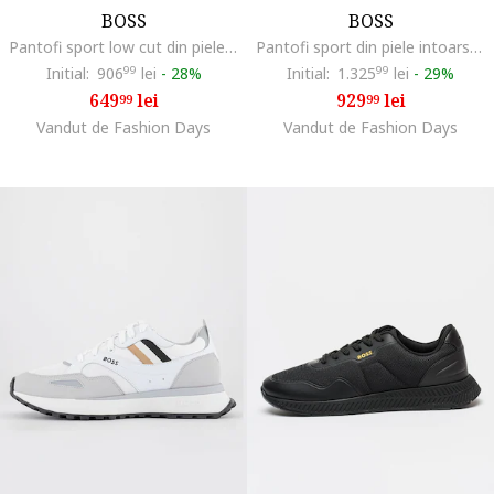
BOSS
BOSS
Pantofi sport low cut din piele intoarsa cu logo discret Kieran, Bleumarin
Pantofi sport din piele intoarsa cu detaliu logo Ttnm Evo Runn, Albastru ultramarin
Initial:
906
99
lei
-
28%
Initial:
1.325
99
lei
-
29%
649
lei
929
lei
99
99
Vandut de Fashion Days
Vandut de Fashion Days