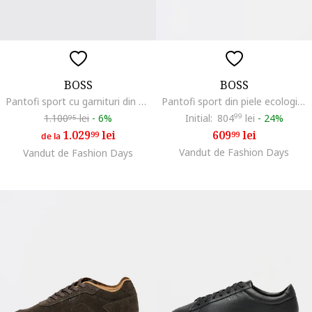
BOSS
BOSS
Pantofi sport cu garnituri din piele ecologica, Alb/Gri cenusiu/Alb optic
Pantofi sport din piele ecologica cu garnituri din material textil Titanium Runn, Negru
1.100
lei
-
6%
Initial:
804
99
lei
-
24%
95
1.029
lei
609
lei
99
99
de la
Vandut de Fashion Days
Vandut de Fashion Days