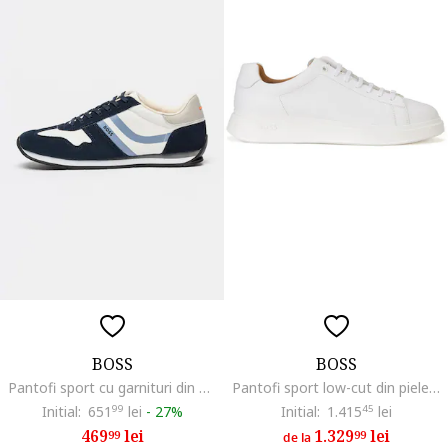
BOSS
BOSS
Pantofi sport cu garnituri din piele intoarsa ecologica Levon, Alb/Albastru prafuit/Bleumarin
Pantofi sport low-cut din piele, Alb
Initial:
651
99
lei
-
27%
Initial:
1.415
45
lei
469
lei
1.329
lei
99
99
de la