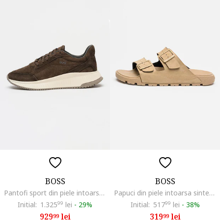
BOSS
BOSS
Pantofi sport din piele intoarsa cu detaliu logo Ttnm Evo Runn, Maro inchis
Papuci din piele intoarsa sintetica cu catarama Surfley, Bej
Initial:
1.325
99
lei
-
29%
Initial:
517
99
lei
-
38%
929
lei
319
lei
99
99