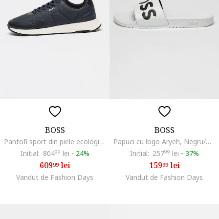
BOSS
BOSS
Pantofi sport din piele ecologica cu garnituri din material textil Titanium Runn, Negru/Albastru inchis
Papuci cu logo Aryeh, Negru/Alb optic
Initial:
804
99
lei
-
24%
Initial:
257
99
lei
-
37%
609
lei
159
lei
99
99
Vandut de Fashion Days
Vandut de Fashion Days