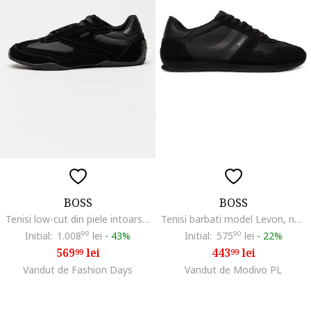
BOSS
BOSS
Tenisi low-cut din piele intoarsa si material textil Jaylen, Negru
Tenisi barbati model Levon, negru, textil, Negru
Initial:
1.008
99
lei
-
43%
Initial:
575
90
lei
-
22%
569
lei
443
lei
99
99
Vandut de Fashion Days
Vandut de Modivo PL