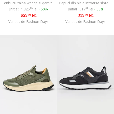
Tenisi cu talpa wedge si garnituri din piele intoarsa, Gri cenusiu
Papuci din piele intoarsa sintetica cu catarama Surfley, Bleumarin
Initial:
1.325
99
lei
-
50%
Initial:
517
99
lei
-
38%
659
lei
319
lei
99
99
Vandut de Fashion Days
Vandut de Fashion Days