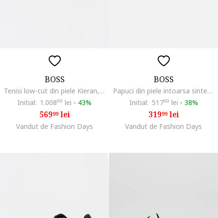
BOSS
BOSS
Tenisi low-cut din piele Kieran, Negru
Papuci din piele intoarsa sintetica cu catarama Surfley, Negru
Initial:
1.008
99
lei
-
43%
Initial:
517
99
lei
-
38%
569
lei
319
lei
99
99
Vandut de Fashion Days
Vandut de Fashion Days