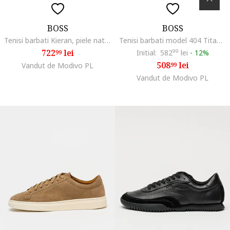
BOSS
BOSS
Tenisi barbati Kieran, piele naturala, alb
Tenisi barbati model 404 Titanium, textil, negru
722
lei
Initial:
582
99
lei
-
12%
99
508
lei
Vandut de Modivo PL
99
Vandut de Modivo PL