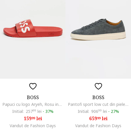
BOSS
BOSS
Papuci cu logo Aryeh, Rosu inchis/Alb optic
Pantofi sport low cut din piele intoarsa cu logo discret Kieran, Gri inchis
Initial:
257
99
lei
-
37%
Initial:
906
99
lei
-
27%
159
lei
659
lei
99
99
Vandut de Fashion Days
Vandut de Fashion Days