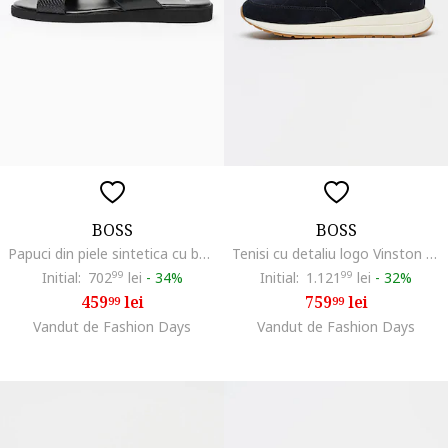
BOSS
BOSS
Papuci din piele sintetica cu barete incrucisate Darrel, Negru
Tenisi cu detaliu logo Vinston Runn, Albastru ultramarin
Initial:
702
99
lei
-
34%
Initial:
1.121
99
lei
-
32%
459
lei
759
lei
99
99
Vandut de Fashion Days
Vandut de Fashion Days