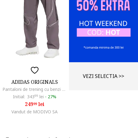
VEZI SELECTIA >>
ADIDAS ORIGINALS
Pantaloni de trening cu benzi contrastante TeamGeist, Alb/Negru/Lila pal
Initial:
343
99
lei
-
27%
249
lei
99
Vandut de MODIVO SA