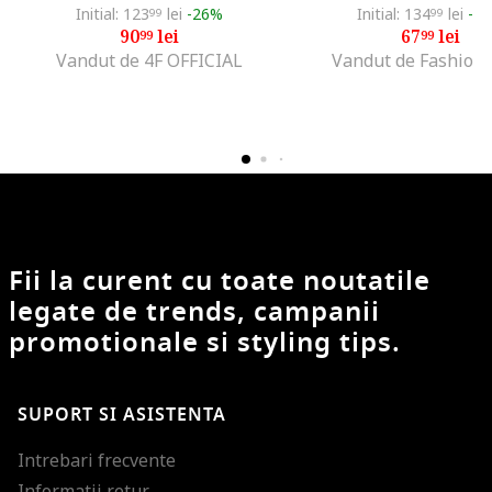
Initial: 123
lei
-26%
Initial: 134
lei
-4
99
99
90
lei
67
lei
99
99
Vandut de 4F OFFICIAL
Vandut de Fashion
Fii la curent cu toate noutatile
legate de trends, campanii
promotionale si styling tips.
SUPORT SI ASISTENTA
Intrebari frecvente
Informatii retur