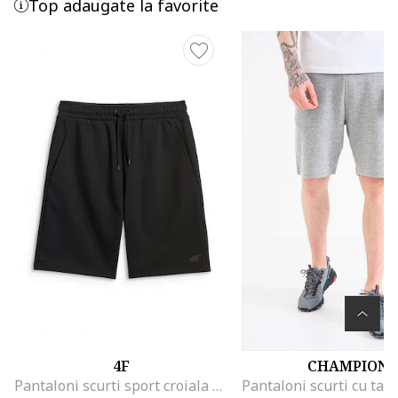
Top adaugate la favorite
4F
CHAMPION
Pantaloni scurti sport croiala regular, talie ajustabila, 2 buzunare, negru, material usor