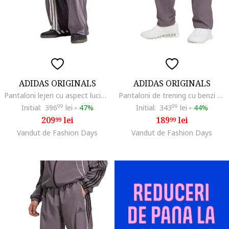
ADIDAS ORIGINALS
ADIDAS ORIGINALS
Pantaloni lejeri cu aspect lucios Adibreak, Alb/Violet pruna
Pantaloni de trening cu benzi contrastante TeamGeist, Alb/Negru/Lila pal
Initial:
396
99
lei
-
47%
Initial:
343
99
lei
-
44%
209
lei
189
lei
99
99
Vandut de Fashion Days
Vandut de Fashion Days