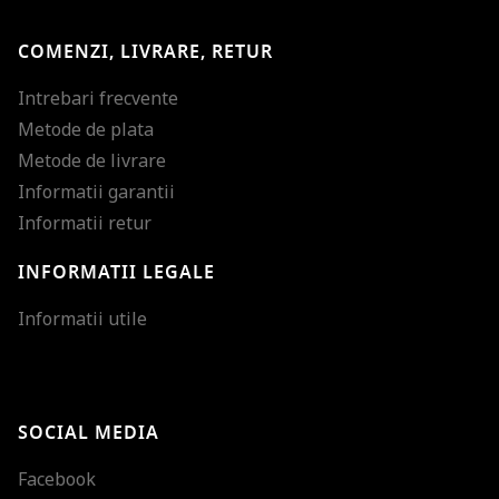
COMENZI, LIVRARE, RETUR
Intrebari frecvente
Metode de plata
Metode de livrare
Informatii garantii
Informatii retur
INFORMATII LEGALE
Mareste dimensiunea
Informatii utile
Micsoreaza dimensiu
Mareste spatierea tex
SOCIAL MEDIA
Micsoreaza spatierea
Facebook
Mareste inaltimea ra