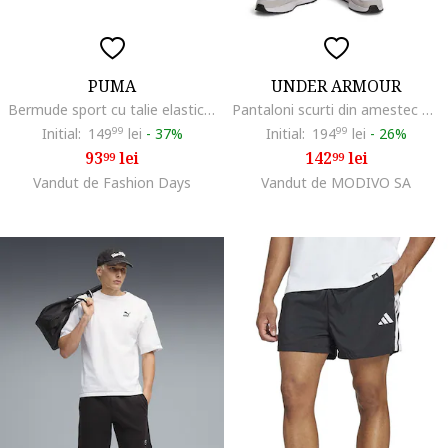
PUMA
UNDER ARMOUR
Bermude sport cu talie elastica Essentials 2, Alb/Albastru petrol
Pantaloni scurti din amestec de bumbac Rival, Negru/Albastru inchis
Initial:
149
99
lei
-
37%
Initial:
194
99
lei
-
26%
93
lei
142
lei
99
99
Vandut de Fashion Days
Vandut de MODIVO SA