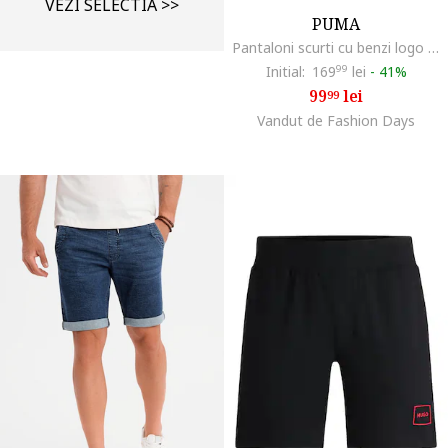
VEZI SELECTIA >>
PUMA
Pantaloni scurti cu benzi logo si talie elastica, Negru/Bej deschis
Initial:
169
99
lei
-
41%
99
lei
99
Vandut de Fashion Days