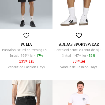
PUMA
ADIDAS SPORTSWEAR
Pantaloni scurti de trening Essentials Elevated, Negru
Pantaloni scurti cu snur de ajustare si logo Chelsea, Negru/Alb optic
Initial:
169
99
lei
-
17%
Initial:
147
99
lei
-
36%
139
lei
93
lei
99
99
Vandut de Fashion Days
Vandut de Fashion Days