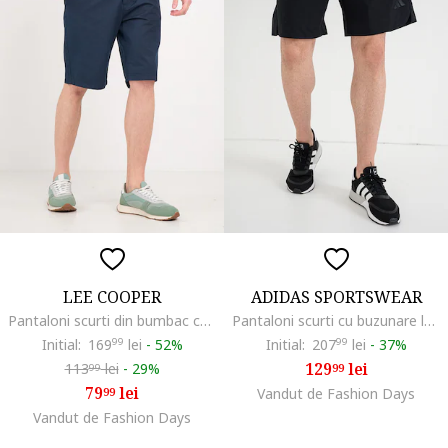
LEE COOPER
ADIDAS SPORTSWEAR
Pantaloni scurti din bumbac cu buzunare, Bleumarin
Pantaloni scurti cu buzunare laterale si logo, Negru
Initial:
169
99
lei
-
52%
Initial:
207
99
lei
-
37%
129
lei
113
lei
-
29%
99
99
79
lei
99
Vandut de Fashion Days
Vandut de Fashion Days