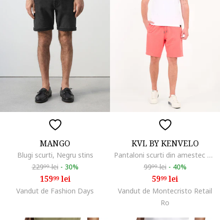
MANGO
KVL BY KENVELO
Blugi scurti, Negru stins
Pantaloni scurti din amestec de bumbac cu snur, Coral
229
lei
-
30%
99
lei
-
40%
99
99
159
lei
59
lei
99
99
Vandut de Fashion Days
Vandut de Montecristo Retail
Ro