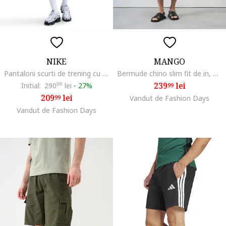
NIKE
MANGO
Pantaloni scurti de trening cu buzunare cu clapa, Negru
Bermude chino slim fit de in, Alb fildes
239
lei
Initial:
290
99
lei
-
27%
99
209
lei
99
Vandut de Fashion Days
Vandut de Fashion Days