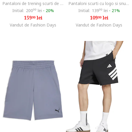
Pantaloni de trening scurti de bumbac Essentials Trefoil, Negru
Pantaloni scurti cu logo si snur interior
Initial:
200
99
lei
-
20%
Initial:
139
99
lei
-
21%
159
lei
109
lei
99
99
Vandut de Fashion Days
Vandut de Fashion Days