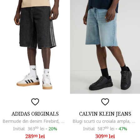
ADIDAS ORIGINALS
CALVIN KLEIN JEANS
Bermude din denim Firebird, Negru/Negru stins
Blugi scurti cu croiala ampla, Albastru pastel
Initial:
363
99
lei
-
20%
Initial:
587
99
lei
-
47%
289
lei
309
lei
99
99