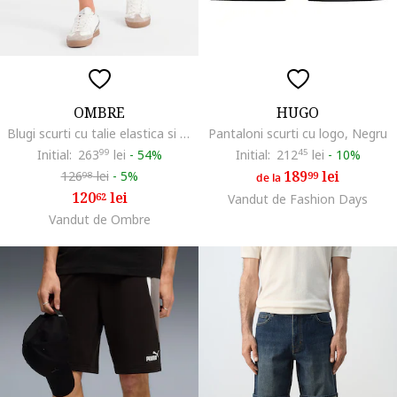
OMBRE
HUGO
Blugi scurti cu talie elastica si snur, Albastru inchis
Pantaloni scurti cu logo, Negru
Initial:
263
99
lei
-
54%
Initial:
212
45
lei
-
10%
189
lei
126
lei
-
5%
99
98
de la
120
lei
62
Vandut de Fashion Days
Vandut de Ombre