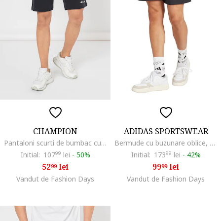
CHAMPION
ADIDAS SPORTSWEAR
Pantaloni scurti de bumbac cu snur, Albastru ultramarin
Bermude cu buzunare oblice, Alb/Negru stins
Initial:
107
99
lei
-
50%
Initial:
173
99
lei
-
42%
52
lei
99
lei
99
99
Vandut de Fashion Days
Vandut de Fashion Days