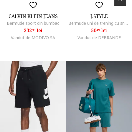
CALVIN KLEIN JEANS
J.STYLE
Bermude sport din bumbac
Bermude uni de trening cu snur ajustabil
232
lei
50
lei
99
49
Vandut de MODIVO SA
Vandut de DEBRANDE