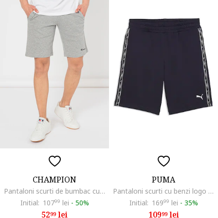
CHAMPION
PUMA
Pantaloni scurti de bumbac cu snur, Gri melange
Pantaloni scurti cu benzi logo si talie elastica, Alb/Negru stins
Initial:
107
99
lei
-
50%
Initial:
169
99
lei
-
35%
52
lei
109
lei
99
99