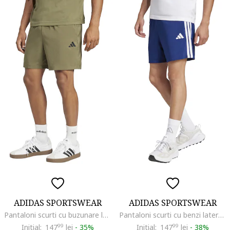
ADIDAS SPORTSWEAR
ADIDAS SPORTSWEAR
Pantaloni scurti cu buzunare laterale, Kaki
Pantaloni scurti cu benzi laterale cu logo Chelsea, Alb/Albastru inchis
Initial:
147
99
lei
-
35%
Initial:
147
99
lei
-
38%