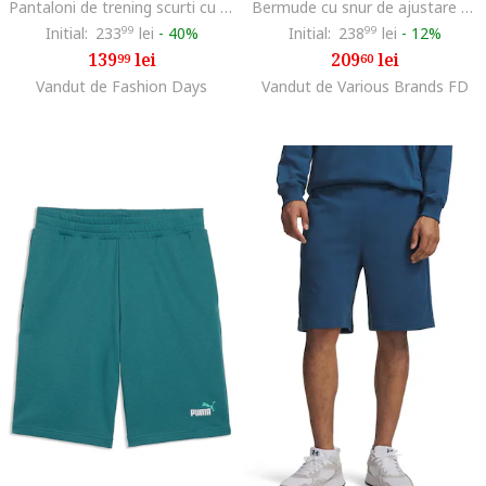
Pantaloni de trening scurti cu logo Future Icons, Alb/Negru
Bermude cu snur de ajustare si logo Club, Alb/Gri melange
Initial:
233
99
lei
-
40%
Initial:
238
99
lei
-
12%
139
lei
209
lei
99
60
Vandut de Fashion Days
Vandut de Various Brands FD