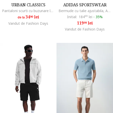
URBAN CLASSICS
ADIDAS SPORTSWEAR
Pantaloni scurti cu buzunare laterale si dungi, Alb/Negru
Bermude cu talie ajustabila, Albastru royal/Alb optic
34
lei
Initial:
184
99
lei
-
35%
90
de la
119
lei
99
Vandut de Fashion Days
Vandut de Fashion Days