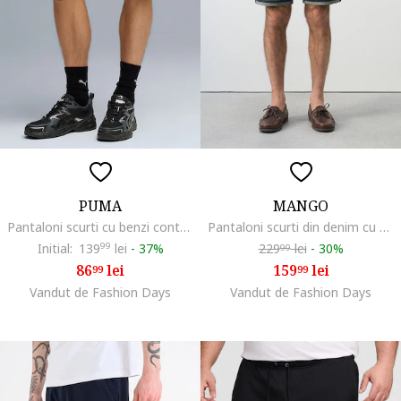
PUMA
MANGO
Pantaloni scurti cu benzi contrastante si logo brodat, Alb/Negru/Gri inchis
Pantaloni scurti din denim cu croiala slim-fit si aspect decolorat, Bleumarin
Initial:
139
99
lei
-
37%
229
lei
-
30%
99
86
lei
159
lei
99
99
Vandut de Fashion Days
Vandut de Fashion Days