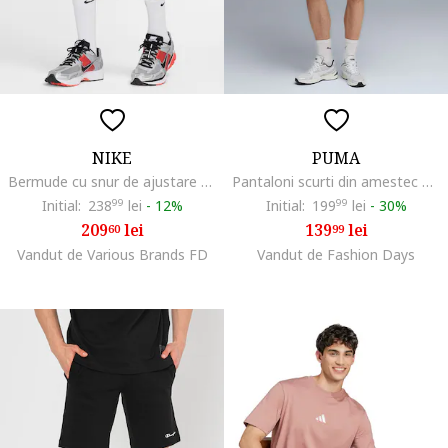
NIKE
PUMA
Bermude cu snur de ajustare si logo Club, Negru
Pantaloni scurti din amestec de bumbac cu logo, Alb/Albastru petrol
Initial:
238
99
lei
-
12%
Initial:
199
99
lei
-
30%
209
lei
139
lei
60
99
Vandut de Various Brands FD
Vandut de Fashion Days