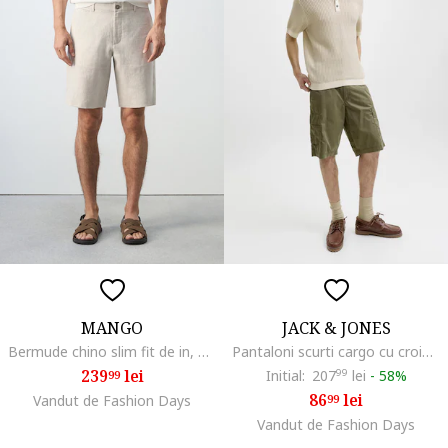
MANGO
JACK & JONES
Bermude chino slim fit de in, Bej deschis
Pantaloni scurti cargo cu croiala lejera, Verde masliniu
239
lei
Initial:
207
99
lei
-
58%
99
86
lei
Vandut de Fashion Days
99
Vandut de Fashion Days