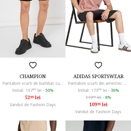
CHAMPION
ADIDAS SPORTSWEAR
Pantaloni scurti de bumbac cu snur, Negru
Pantaloni scurti din amestec de bumbac cu imprimeu logo, Alb/Negru
Initial:
107
99
lei
-
50%
Initial:
173
99
lei
-
36%
52
lei
119
lei
-
8%
99
99
109
lei
Vandut de Fashion Days
99
Vandut de Fashion Days