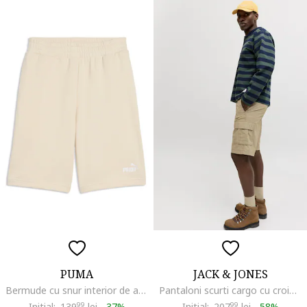
PUMA
JACK & JONES
Bermude cu snur interior de ajustare Essential
Pantaloni scurti cargo cu croiala lejera, Maro camel
Initial:
139
99
lei
-
37%
Initial:
207
99
lei
-
58%