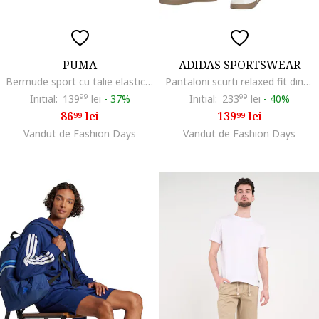
PUMA
ADIDAS SPORTSWEAR
Bermude sport cu talie elastica Essentials 2, Negru/Albastru prafuit
Pantaloni scurti relaxed fit din amestec de bumbac, Negru
Initial:
139
99
lei
-
37%
Initial:
233
99
lei
-
40%
86
lei
139
lei
99
99
Vandut de Fashion Days
Vandut de Fashion Days