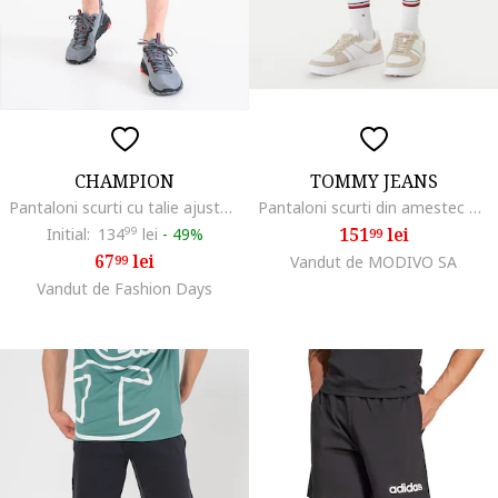
CHAMPION
TOMMY JEANS
Pantaloni scurti cu talie ajustabila cu snur, Gri melange
Pantaloni scurti din amestec de bumbac
151
lei
Initial:
134
99
lei
-
49%
99
67
lei
99
Vandut de MODIVO SA
Vandut de Fashion Days