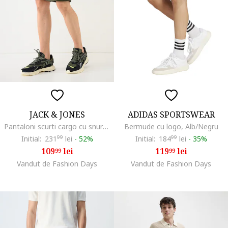
JACK & JONES
ADIDAS SPORTSWEAR
Pantaloni scurti cargo cu snur Dylan, Verde masliniu inchis
Bermude cu logo, Alb/Negru
Initial:
231
99
lei
-
52%
Initial:
184
99
lei
-
35%
109
lei
119
lei
99
99
Vandut de Fashion Days
Vandut de Fashion Days