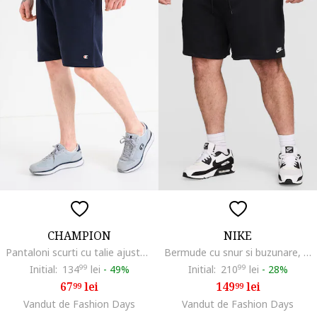
CHAMPION
NIKE
Pantaloni scurti cu talie ajustabila cu snur, Bleumarin
Bermude cu snur si buzunare, Negru
Initial:
134
99
lei
-
49%
Initial:
210
99
lei
-
28%
67
lei
149
lei
99
99
Vandut de Fashion Days
Vandut de Fashion Days