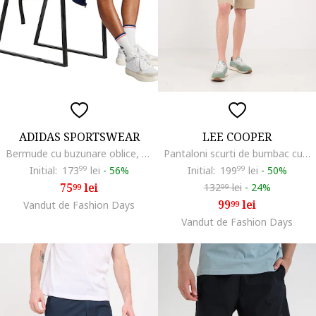
ADIDAS SPORTSWEAR
LEE COOPER
Bermude cu buzunare oblice, Alb/Albastru inchis
Pantaloni scurti de bumbac cu snur, Bej
Initial:
173
99
lei
-
56%
Initial:
199
99
lei
-
50%
75
lei
132
lei
-
24%
99
99
99
lei
Vandut de Fashion Days
99
Vandut de Fashion Days