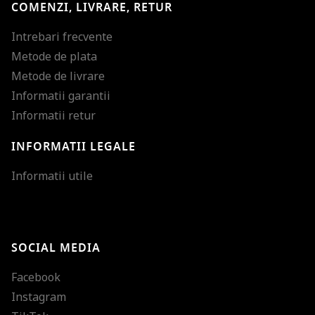
COMENZI, LIVRARE, RETUR
Intrebari frecvente
Metode de plata
Metode de livrare
Informatii garantii
Informatii retur
INFORMATII LEGALE
Mareste dimensiunea
Informatii utile
Micsoreaza dimensiu
Mareste spatierea tex
SOCIAL MEDIA
Micsoreaza spatierea
Facebook
Mareste inaltimea ra
Instagram
Micsoreaza inaltimea