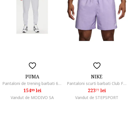
PUMA
NIKE
Pantaloni de trening barbati 684714, Bumbac/Poliester reciclat/Bumbac organic, Mov, Mov
Pantaloni scurti barbati Club Flow, talie elastica, poliester, lila
154
lei
223
lei
99
77
Vandut de MODIVO SA
Vandut de STEPSPORT