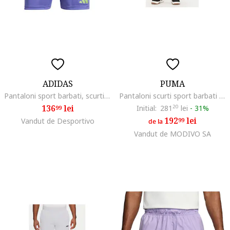
ADIDAS
PUMA
Pantaloni sport barbati, scurti, violet, sintetic, antrenament, vara
Pantaloni scurti sport barbati 631671, Poliester reciclat, Negru/Violet, Negru/Violet
136
lei
Initial:
281
20
lei
-
31%
99
192
lei
Vandut de Desportivo
99
de la
Vandut de MODIVO SA