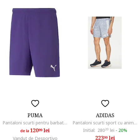
PUMA
ADIDAS
Pantaloni scurti pentru barbati, Poliester, Violet
Pantaloni scurti sport cu animal print
120
lei
Initial:
280
20
lei
-
20%
99
de la
223
lei
99
Vandut de Desportivo