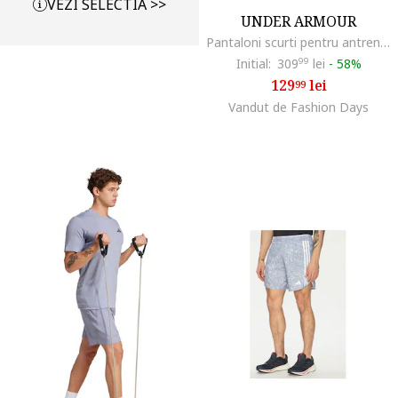
VEZI SELECTIA >>
UNDER ARMOUR
Pantaloni scurti pentru antrenament Vanish Elite, Negru/Violet tyrian
Initial:
309
99
lei
-
58%
129
lei
99
Vandut de Fashion Days