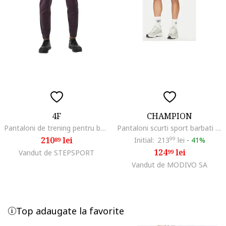
4F
CHAMPION
Pantaloni de trening pentru barbati 4FWAW24TFTRM683, poliester/elastan, mov
Pantaloni scurti sport barbati 221179, Bumbac/Poliester, Mov, Mov
210
lei
Initial:
213
99
lei
-
41%
89
124
lei
Vandut de STEPSPORT
99
Vandut de MODIVO SA
Top adaugate la favorite