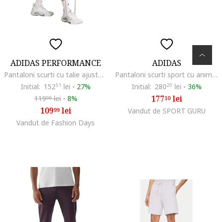
ADIDAS PERFORMANCE
ADIDAS
Pantaloni scurti cu talie ajustabila pentru antrenament, Negru stins/Lila pal
Pantaloni scurti sport cu animal print
Initial:
152
51
lei
-
27%
Initial:
280
20
lei
-
36%
177
lei
119
lei
-
8%
10
99
109
lei
99
Vandut de SPORT GURU
Vandut de Fashion Days