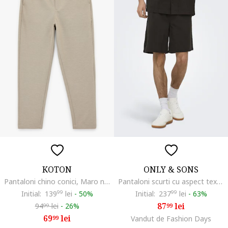
KOTON
ONLY & SONS
Pantaloni chino conici, Maro nisip
Pantaloni scurti cu aspect texturat si snur, Maro inchis
Initial:
139
99
lei
-
50%
Initial:
237
99
lei
-
63%
87
lei
94
lei
-
26%
99
99
69
lei
99
Vandut de Fashion Days