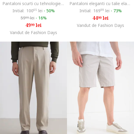
Pantaloni scurti cu tehnologie Dri-FIT pentru fotbal Park III, Ametist
Pantaloni eleganti cu talie elastica, Maro deschis
Initial:
100
65
lei
-
50%
Initial:
169
99
lei
-
73%
44
lei
59
lei
-
16%
99
99
49
lei
99
Vandut de Fashion Days
Vandut de Fashion Days