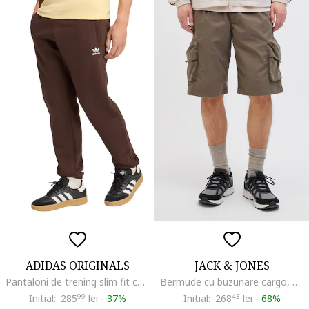
ADIDAS ORIGINALS
JACK & JONES
Pantaloni de trening slim fit cu buzunare Trefoil Essentials, Maro inchis
Bermude cu buzunare cargo, Maro taupe
Initial:
285
99
lei
-
37%
Initial:
268
43
lei
-
68%