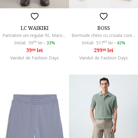
LC WAIKIKI
BOSS
Pantaloni uni regular fit, Maro nisip
Bermude chino cu croiala conica, Maro taupe deschis
Initial:
59
99
lei
-
33%
Initial:
517
99
lei
-
42%
39
lei
299
lei
99
99
Vandut de Fashion Days
Vandut de Fashion Days