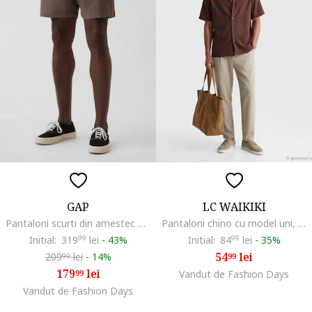
GAP
LC WAIKIKI
Pantaloni scurti din amestec de in cu buzunare, Maro taupe
Pantaloni chino cu model uni, Maro camel
Initial:
319
99
lei
-
43%
Initial:
84
99
lei
-
35%
54
lei
209
lei
-
14%
99
99
179
lei
99
Vandut de Fashion Days
Vandut de Fashion Days