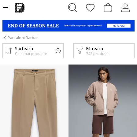
Pantaloni Barbati
Sorteaza
Filtreaza
Cele mai populare
742 produse