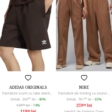
ADIDAS ORIGINALS
NIKE
Pantaloni scurti cu talie elastica si buzunare laterale, Maro inchis
Pantaloni de trening cu snururi, Maro camel
Initial:
200
99
lei
-
40%
Initial:
761
58
lei
-
65%
259
lei
139
lei
-
14%
99
99
119
lei
99
Vandut de Fashion Days