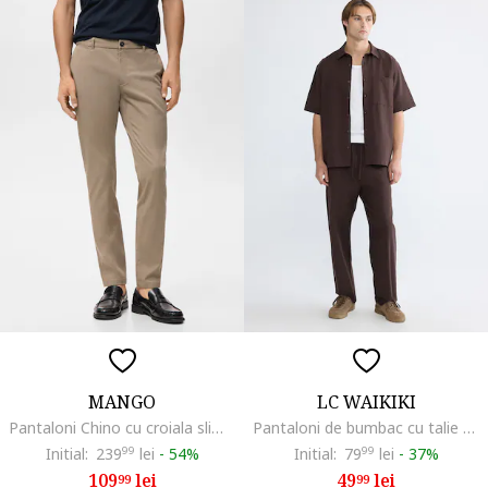
MANGO
LC WAIKIKI
Pantaloni Chino cu croiala slim-fit Barna, Maro taupe deschis
Pantaloni de bumbac cu talie ajustabila, Maro inchis
Initial:
239
99
lei
-
54%
Initial:
79
99
lei
-
37%
109
lei
49
lei
99
99