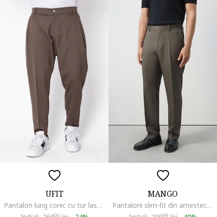
UFIT
MANGO
Pantalon lung conic cu tur lasat Brown 22354, Maro
Pantaloni slim-fit din amestec de lyocell si in, Maro taupe
Initial:
269
00
lei
-
24%
Initial:
299
99
lei
-
40%