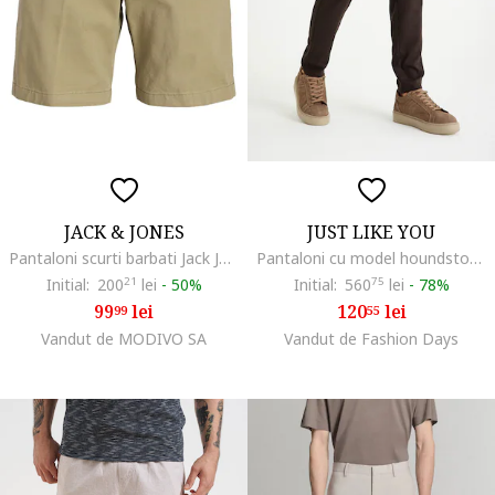
JACK & JONES
JUST LIKE YOU
Pantaloni scurti barbati Jack Jones, 12269368, Bumbac/Bumbac, Maro, Maro
Pantaloni cu model houndstooth si snur in talie, Maro inchis/Negru
Initial:
200
21
lei
-
50%
Initial:
560
75
lei
-
78%
99
lei
120
lei
99
55
Vandut de MODIVO SA
Vandut de Fashion Days