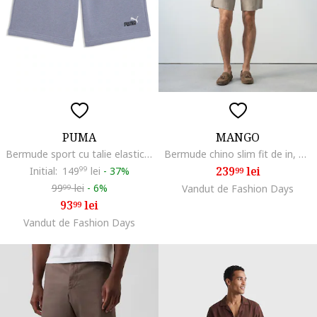
PUMA
MANGO
Bermude sport cu talie elastica Essentials 2, Violet prafuit
Bermude chino slim fit de in, Maro deschis
239
lei
Initial:
149
99
lei
-
37%
99
99
lei
-
6%
Vandut de Fashion Days
99
93
lei
99
Vandut de Fashion Days