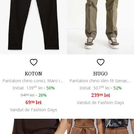
KOTON
HUGO
Pantaloni chino conici, Maro inchis
Pantaloni chino slim fit Genar, Maro taupe
Initial:
139
99
lei
-
50%
Initial:
507
38
lei
-
52%
239
lei
94
lei
-
26%
99
99
69
lei
99
Vandut de Fashion Days
Vandut de Fashion Days