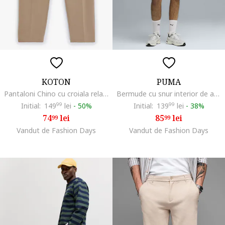
KOTON
PUMA
Pantaloni Chino cu croiala relaxed-fit, Maro deschis
Bermude cu snur interior de ajustare Essential
Initial:
149
99
lei
-
50%
Initial:
139
99
lei
-
38%
74
lei
85
lei
99
99
Vandut de Fashion Days
Vandut de Fashion Days