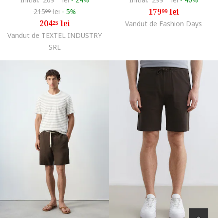
179
lei
215
lei
-
5%
99
00
204
lei
25
Vandut de Fashion Days
Vandut de TEXTEL INDUSTRY
SRL