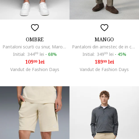
OMBRE
MANGO
Pantaloni scurti cu snur, Maro taupe deschis
Pantaloni din amestec de in cu pensa, Maro
Initial:
344
99
lei
-
68%
Initial:
349
99
lei
-
45%
109
lei
189
lei
99
99
Vandut de Fashion Days
Vandut de Fashion Days