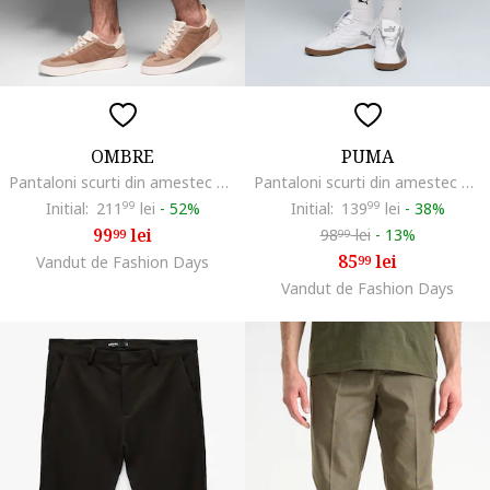
OMBRE
PUMA
Pantaloni scurti din amestec de bumbac cu buzunare laterale, Maro deschis
Pantaloni scurti din amestec de bumbac cu logo, Kaki/Maro nisip/Kaki inchis
Initial:
211
99
lei
-
52%
Initial:
139
99
lei
-
38%
99
lei
98
lei
-
13%
99
99
85
lei
Vandut de Fashion Days
99
Vandut de Fashion Days