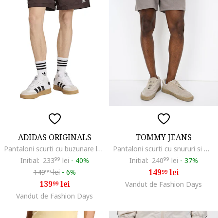
ADIDAS ORIGINALS
TOMMY JEANS
Pantaloni scurti cu buzunare laterale Trefoil Essentials, Maro inchis
Pantaloni scurti cu snururi si model uni, Maro taupe deschis
Initial:
233
99
lei
-
40%
Initial:
240
99
lei
-
37%
149
lei
149
lei
-
6%
99
99
139
lei
99
Vandut de Fashion Days
Vandut de Fashion Days