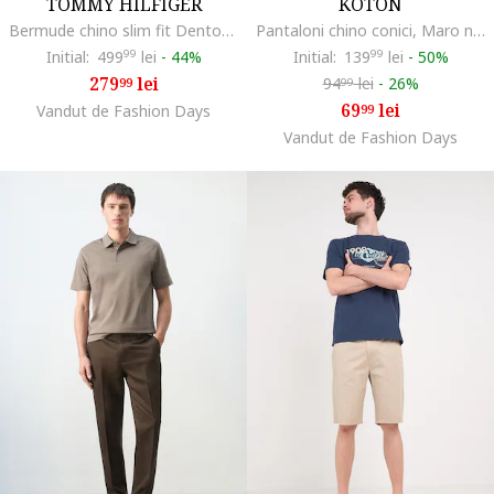
TOMMY HILFIGER
KOTON
Bermude chino slim fit Denton, Maro nisip
Pantaloni chino conici, Maro nisip
Initial:
499
99
lei
-
44%
Initial:
139
99
lei
-
50%
279
lei
94
lei
-
26%
99
99
69
lei
Vandut de Fashion Days
99
Vandut de Fashion Days