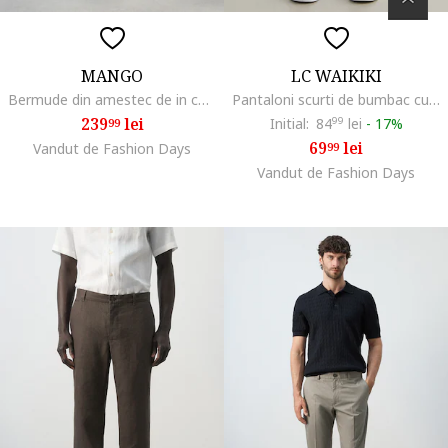
MANGO
LC WAIKIKI
Bermude din amestec de in cu talie ajustabila, Maro pamantiu
Pantaloni scurti de bumbac cu talie ajustabila, Maro inchis
239
lei
Initial:
84
99
lei
-
17%
99
69
lei
Vandut de Fashion Days
99
Vandut de Fashion Days