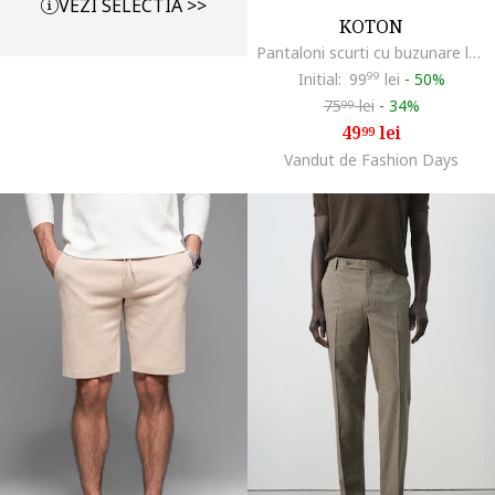
VEZI SELECTIA >>
KOTON
Pantaloni scurti cu buzunare laterale, Maro
Initial:
99
99
lei
-
50%
75
lei
-
34%
99
49
lei
99
Vandut de Fashion Days