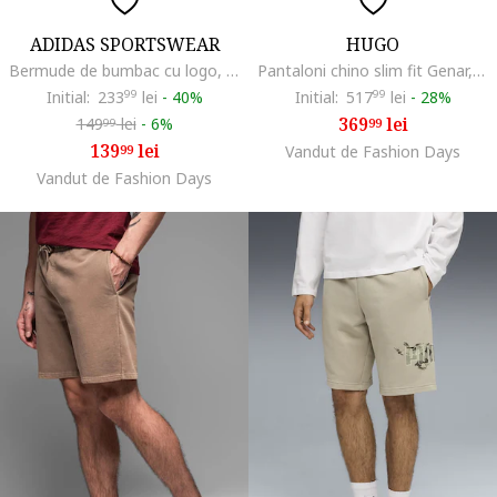
ADIDAS SPORTSWEAR
HUGO
Bermude de bumbac cu logo, Maro scortisoara
Pantaloni chino slim fit Genar, Maro pamantiu
Initial:
233
99
lei
-
40%
Initial:
517
99
lei
-
28%
369
lei
149
lei
-
6%
99
99
139
lei
99
Vandut de Fashion Days
Vandut de Fashion Days