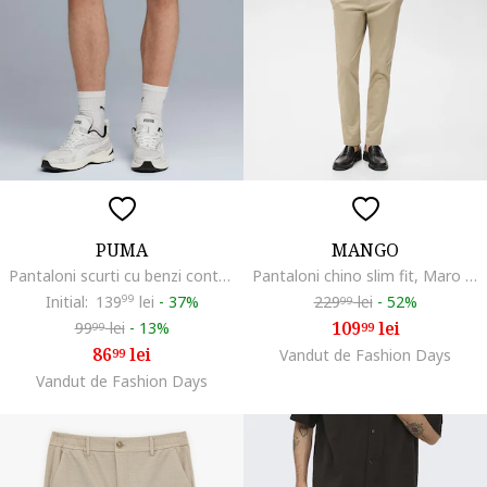
PUMA
MANGO
Pantaloni scurti cu benzi contrastante si logo brodat, Kaki/Maro camel
Pantaloni chino slim fit, Maro nisip
Initial:
139
99
lei
-
37%
229
lei
-
52%
99
109
lei
99
lei
-
13%
99
99
86
lei
99
Vandut de Fashion Days
Vandut de Fashion Days