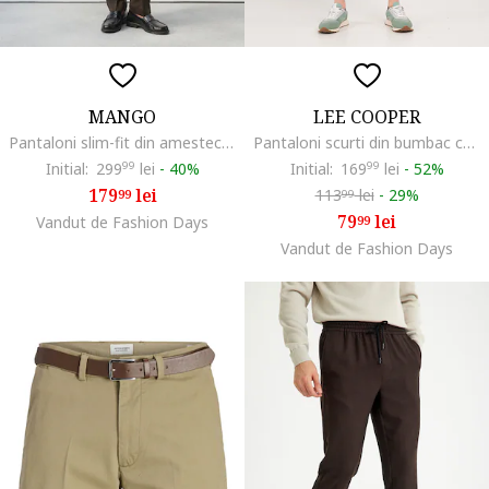
MANGO
LEE COOPER
Pantaloni slim-fit din amestec de lyocell si in, Maro inchis
Pantaloni scurti din bumbac cu buzunare, Maro nisip
Initial:
299
99
lei
-
40%
Initial:
169
99
lei
-
52%
179
lei
113
lei
-
29%
99
99
79
lei
Vandut de Fashion Days
99
Vandut de Fashion Days