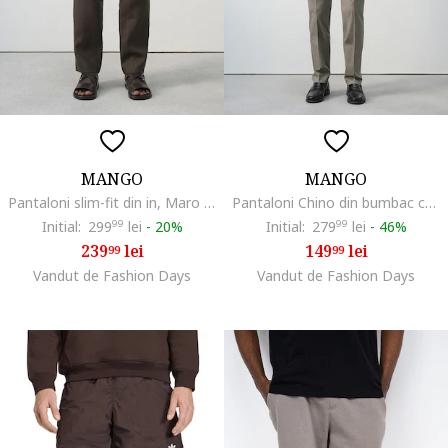
MANGO
MANGO
Pantaloni slim-fit din in, Maro inchis
Pantaloni Chino din bumbac cu croaia slim-fit, Maro nisip
Initial:
299
99
lei
-
20%
Initial:
279
99
lei
-
46%
239
lei
149
lei
99
99
Vandut de Fashion Days
Vandut de Fashion Days