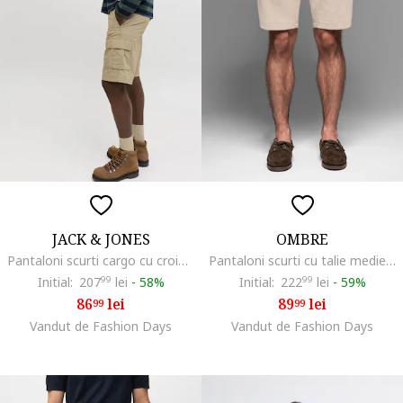
JACK & JONES
OMBRE
Pantaloni scurti cargo cu croiala lejera, Maro camel
Pantaloni scurti cu talie medie, Maro taupe deschis
Initial:
207
99
lei
-
58%
Initial:
222
99
lei
-
59%
86
lei
89
lei
99
99
Vandut de Fashion Days
Vandut de Fashion Days