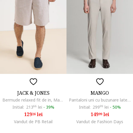
JACK & JONES
MANGO
Bermude relaxed fit de in, Maro melange
Pantaloni uni cu buzunare laterale, Maro nisip
Initial:
213
66
lei
-
39%
Initial:
299
99
lei
-
50%
129
lei
149
lei
26
99
Vandut de PB Retail
Vandut de Fashion Days