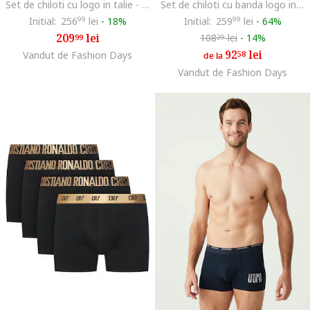
Set de chiloti cu logo in talie - 3 perechi, Negru carbon
Set de chiloti cu banda logo in talie - 3 perechi, Alb
Initial:
256
99
lei
-
18%
Initial:
259
99
lei
-
64%
209
lei
108
lei
-
14%
99
29
92
lei
Vandut de Fashion Days
58
de la
Vandut de Fashion Days