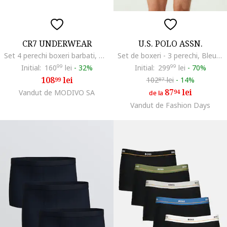
CR7 UNDERWEAR
U.S. POLO ASSN.
Set 4 perechi boxeri barbati, Negru
Set de boxeri - 3 perechi, Bleumarin
Initial:
160
99
lei
-
32%
Initial:
299
99
lei
-
70%
108
lei
102
lei
-
14%
99
87
87
lei
Vandut de MODIVO SA
94
de la
Vandut de Fashion Days