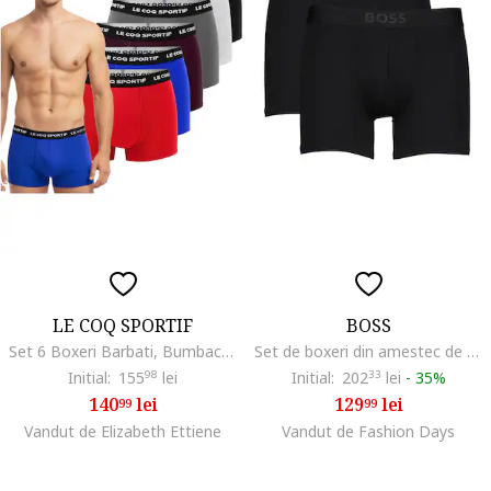
LE COQ SPORTIF
BOSS
Set 6 Boxeri Barbati, Bumbac, Multicolor
Set de boxeri din amestec de modal - 2 perechi, Negru
Initial:
155
98
lei
Initial:
202
33
lei
-
35%
140
lei
129
lei
99
99
Vandut de Elizabeth Ettiene
Vandut de Fashion Days