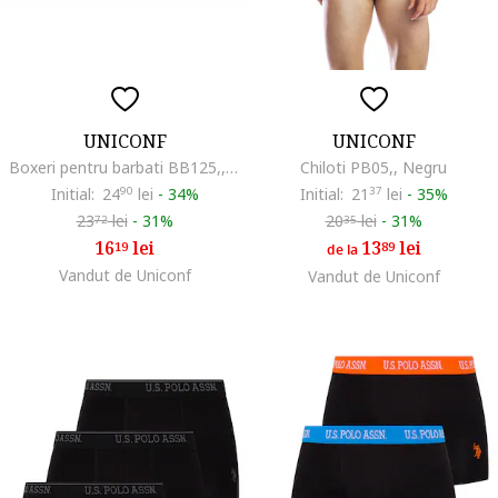
UNICONF
UNICONF
Boxeri pentru barbati BB125,, Negru
Chiloti PB05,, Negru
Initial:
24
90
lei
-
34%
Initial:
21
37
lei
-
35%
23
lei
-
31%
20
lei
-
31%
72
35
16
lei
13
lei
19
89
de la
Vandut de Uniconf
Vandut de Uniconf