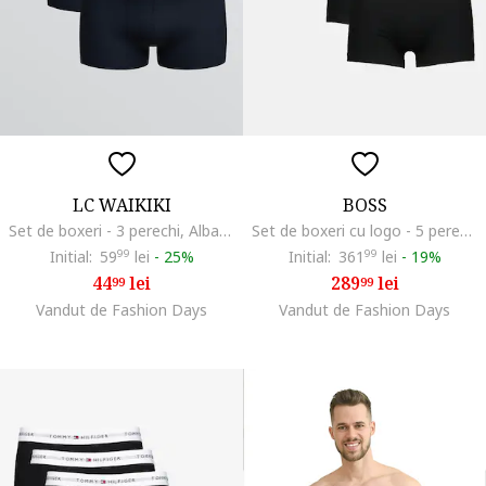
LC WAIKIKI
BOSS
Set de boxeri - 3 perechi, Albastru ultramarin
Set de boxeri cu logo - 5 perechi, Negru/Gri cenusiu
Initial:
59
99
lei
-
25%
Initial:
361
99
lei
-
19%
44
lei
289
lei
99
99
Vandut de Fashion Days
Vandut de Fashion Days