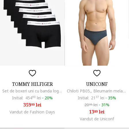
TOMMY HILFIGER
UNICONF
Set de boxeri uni cu banda logo in talie - 7 perechi, Black Onyx
Chiloti PB05,, Bleumarin melange
Initial:
454
99
lei
-
20%
Initial:
21
37
lei
-
35%
359
lei
20
lei
-
31%
99
35
13
lei
Vandut de Fashion Days
89
Vandut de Uniconf