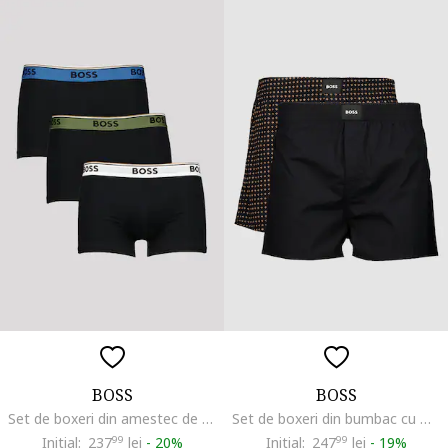
BOSS
BOSS
Set de boxeri din amestec de bumbac - 3 perechi, Negru/Verde feriga
Set de boxeri din bumbac cu model uni - 2 perechi, Negru/Maro camel
Initial:
237
99
lei
-
20%
Initial:
247
99
lei
-
19%