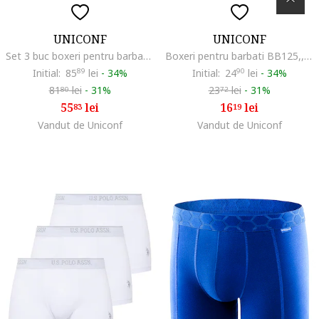
UNICONF
UNICONF
Set 3 buc boxeri pentru barbati BB125SET,
Boxeri pentru barbati BB125,, Gri
Initial:
85
89
lei
-
34%
Initial:
24
90
lei
-
34%
81
lei
-
31%
23
lei
-
31%
80
72
55
lei
16
lei
83
19
Vandut de Uniconf
Vandut de Uniconf