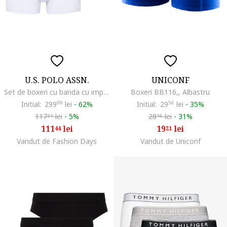
U.S. POLO ASSN.
UNICONF
Set de boxeri cu banda cu imprimeu logo - 3 perechi, Alb
Boxeri BB116,, Albastru
Initial:
299
99
lei
-
62%
Initial:
29
56
lei
-
35%
117
lei
-
5%
28
lei
-
31%
31
16
111
lei
19
lei
44
21
Vandut de Fashion Days
Vandut de Uniconf