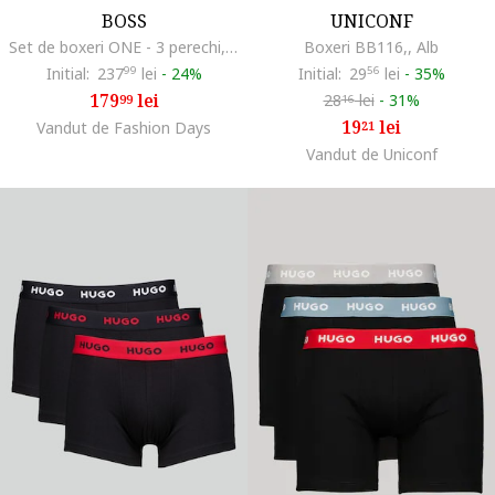
BOSS
UNICONF
Set de boxeri ONE - 3 perechi, Alb optic
Boxeri BB116,, Alb
Initial:
237
99
lei
-
24%
Initial:
29
56
lei
-
35%
179
lei
28
lei
-
31%
99
16
19
lei
Vandut de Fashion Days
21
Vandut de Uniconf