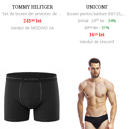
TOMMY HILFIGER
UNICONF
Set de boxeri din amestec de bumbac cu banda logo in talie
Boxeri pentru barbati BB125,, Bleumarin
241
lei
Initial:
24
90
lei
-
34%
99
23
lei
-
31%
Vandut de MODIVO SA
72
16
lei
19
Vandut de Uniconf