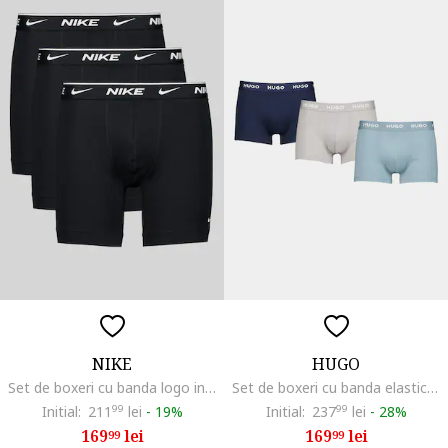
NIKE
HUGO
Set de boxeri cu banda logo in talie - 3 perechi, Alb/Black Onyx
Set de boxeri cu banda elastica cu logo - 3 perechi, Gri/Albastru
Initial:
211
99
lei
-
19%
Initial:
237
99
lei
-
28%
169
lei
169
lei
99
99