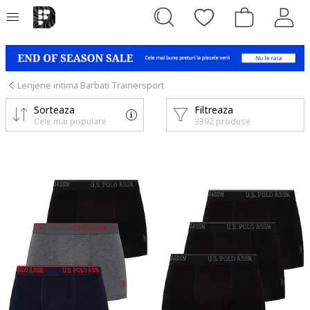
Lenjerie intima Barbati Trainersport
Sorteaza
Filtreaza
Cele mai populare
3392 produse