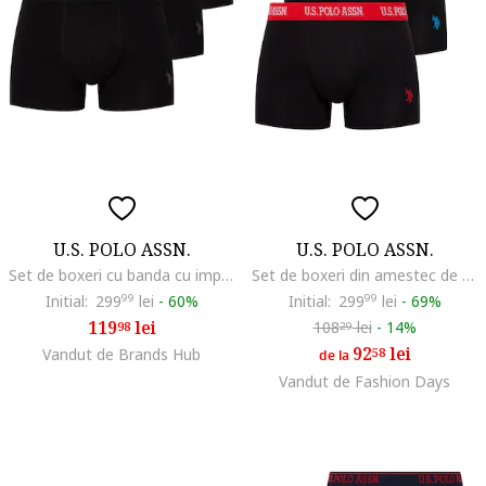
U.S. POLO ASSN.
U.S. POLO ASSN.
Set de boxeri cu banda cu imprimeu logo - 3 perechi, Negru/Gri
Set de boxeri din amestec de bumbac, cu banda logo in talie - 3 perechi, Negru
Initial:
299
99
lei
-
60%
Initial:
299
99
lei
-
69%
119
lei
108
lei
-
14%
98
29
92
lei
Vandut de Brands Hub
58
de la
Vandut de Fashion Days