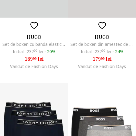
HUGO
HUGO
Set de boxeri cu banda elastica cu logo - 3 perechi, Negru/Rosu inchis
Set de boxeri din amestec de bumbac - 3 perechi, Negru/Gri cenusiu
Initial:
237
99
lei
-
20%
Initial:
237
99
lei
-
24%
189
lei
179
lei
99
99
Vandut de Fashion Days
Vandut de Fashion Days