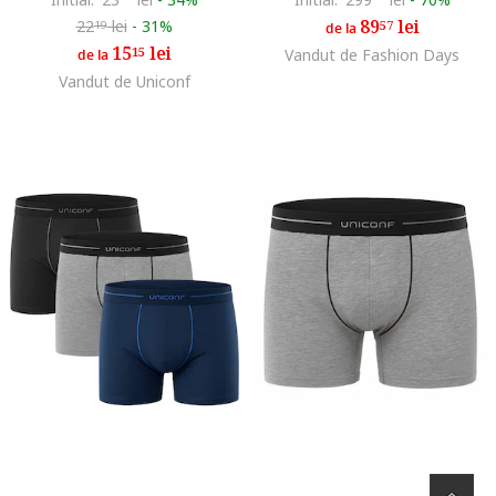
89
lei
22
lei
-
31%
57
19
de la
15
lei
15
Vandut de Fashion Days
de la
Vandut de Uniconf