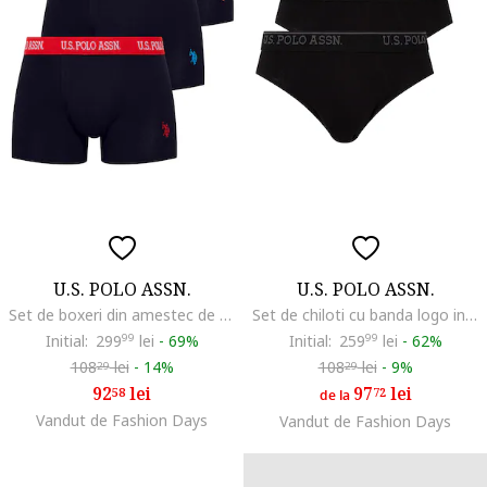
U.S. POLO ASSN.
U.S. POLO ASSN.
Set de boxeri din amestec de bumbac, cu banda logo in talie - 3 perechi, Bleumarin
Set de chiloti cu banda logo in talie - 3 perechi, Negru
Initial:
299
99
lei
-
69%
Initial:
259
99
lei
-
62%
108
lei
-
14%
108
lei
-
9%
29
29
92
lei
97
lei
58
72
de la
Vandut de Fashion Days
Vandut de Fashion Days