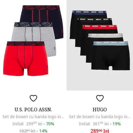
U.S. POLO ASSN.
HUGO
Set de boxeri cu banda logo in talie - 3 perechi, Rosu/Gri melange/Bleumarin
Set de boxeri cu banda logo in talie - 5 perechi, Negru stins
Initial:
299
99
lei
-
70%
Initial:
361
99
lei
-
19%
289
lei
102
lei
-
14%
99
87