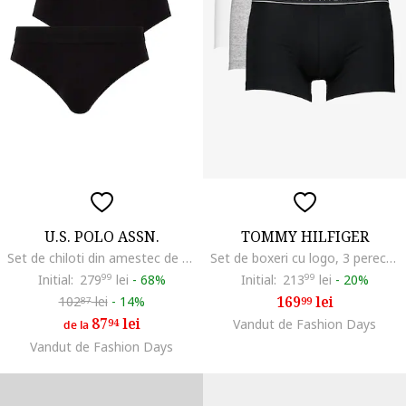
U.S. POLO ASSN.
TOMMY HILFIGER
Set de chiloti din amestec de modal -3 perechi, Negru
Set de boxeri cu logo, 3 perechi, Gri/Alb arctic/Negru antracit
Initial:
279
99
lei
-
68%
Initial:
213
99
lei
-
20%
169
lei
102
lei
-
14%
99
87
87
lei
94
Vandut de Fashion Days
de la
Vandut de Fashion Days