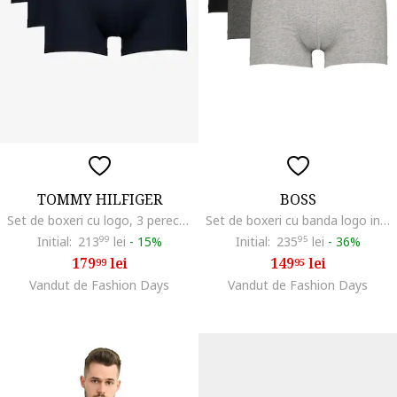
TOMMY HILFIGER
BOSS
Set de boxeri cu logo, 3 perechi, Albastru ultramarin
Set de boxeri cu banda logo in talie - 3 perechi, Negru/Gri melange
Initial:
213
99
lei
-
15%
Initial:
235
95
lei
-
36%
179
lei
149
lei
99
95
Vandut de Fashion Days
Vandut de Fashion Days