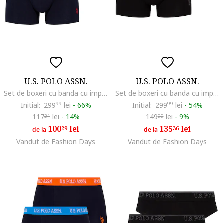
U.S. POLO ASSN.
U.S. POLO ASSN.
Set de boxeri cu banda cu imprimeu logo - 3 perechi, Negru/Gri melange/Bleumarin
Set de boxeri cu banda cu imprimeu logo - 3 perechi, Negru/Gri
Initial:
299
99
lei
-
66%
Initial:
299
99
lei
-
54%
117
lei
-
14%
149
lei
-
9%
31
99
100
lei
135
lei
29
36
de la
de la
Vandut de Fashion Days
Vandut de Fashion Days