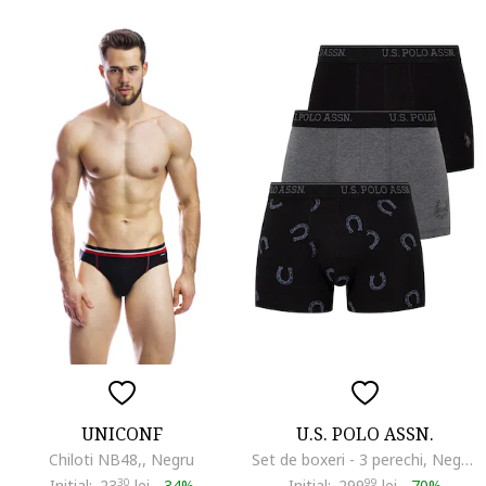
UNICONF
U.S. POLO ASSN.
Chiloti NB48,, Negru
Set de boxeri - 3 perechi, Negru/Gri melange
Initial:
23
30
lei
-
34%
Initial:
299
99
lei
-
70%