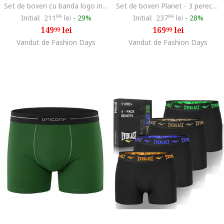
Set de boxeri cu banda logo in talie - 3 perechi, Negru
Set de boxeri Planet - 3 perechi, Negru/Albastru inchis
Initial:
211
99
lei
-
29%
Initial:
237
99
lei
-
28%
149
lei
169
lei
99
99
Vandut de Fashion Days
Vandut de Fashion Days