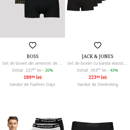
BOSS
JACK & JONES
Set de boxeri din amestec de bumbac - 3 perechi, Negru
Set de boxeri cu banda elastica si logo - 10 perechi, Alb/Negru
Initial:
237
99
lei
-
20%
Initial:
393
95
lei
-
43%
189
lei
223
lei
99
99
Vandut de Fashion Days
Vandut de DenimKing