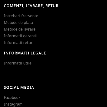
COMENZI, LIVRARE, RETUR
Intrebari frecvente
Metode de plata
Metode de livrare
Informatii garantii
Informatii retur
INFORMATII LEGALE
Mareste dimensiunea
Informatii utile
Micsoreaza dimensiu
Mareste spatierea tex
SOCIAL MEDIA
Micsoreaza spatierea
Facebook
Mareste inaltimea ra
Instagram
Micsoreaza inaltimea