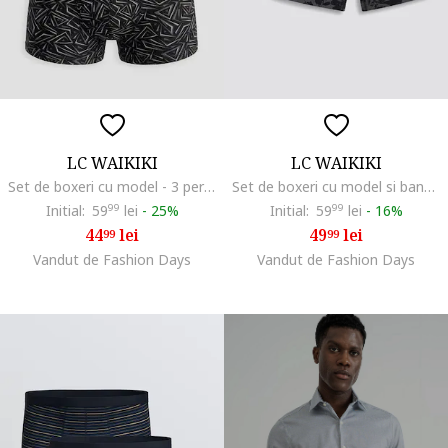
LC WAIKIKI
LC WAIKIKI
Set de boxeri cu model - 3 perechi, Negru/Gri
Set de boxeri cu model si banda elastica in talie - 3 perechi, Multicolor
Initial:
59
99
lei
-
25%
Initial:
59
99
lei
-
16%
44
lei
49
lei
99
99
Vandut de Fashion Days
Vandut de Fashion Days