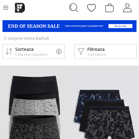
Lenjerie intima Barbati
Sorteaza
Filtreaza
Cele mai populare
3 produse