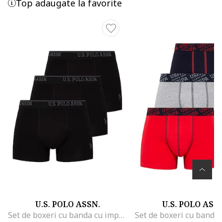
Top adaugate la favorite
U.S. POLO ASSN.
U.S. POLO ASS
Set de boxeri cu banda cu imprimeu logo - 3 perechi, Negru/Gri