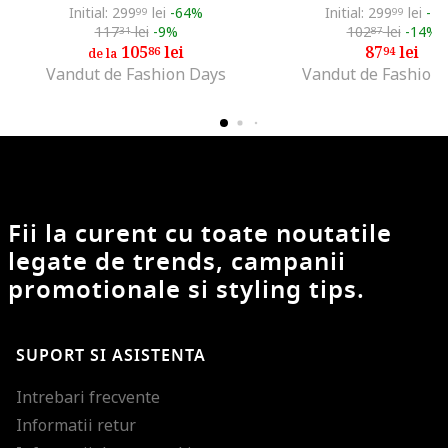
Initial: 299
lei
-64%
Initial: 299
lei
-7
99
99
117
lei
-9%
102
lei
-14%
31
87
105
lei
87
lei
86
94
de la
Vandut de Fashion Days
Vandut de Fashion
Fii la curent cu toate noutatile
legate de trends, campanii
promotionale si styling tips.
SUPORT SI ASISTENTA
Intrebari frecvente
Informatii retur