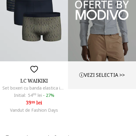
VEZI SELECTIA >>
LC WAIKIKI
Set boxeri cu banda elastica in talie - 3 perechi, Kaki/Bleumarin
Initial:
54
99
lei
-
27%
39
lei
99
Vandut de Fashion Days