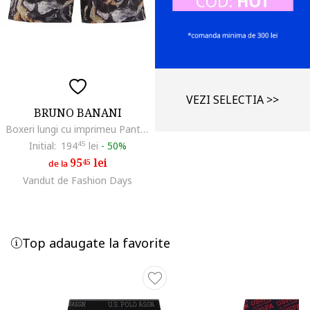
VEZI SELECTIA >>
BRUNO BANANI
Boxeri lungi cu imprimeu Panthera, Negru/Bej
Initial:
194
45
lei
-
50%
95
lei
45
de la
Vandut de Fashion Days
Top adaugate la favorite