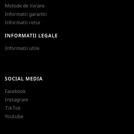
Metode de livrare
Informatii garantii
Informatii retur
INFORMATII LEGALE
Mareste dimensiunea
Informatii utile
Micsoreaza dimensiu
Mareste spatierea tex
SOCIAL MEDIA
Micsoreaza spatierea
Facebook
Mareste inaltimea ra
Instagram
Micsoreaza inaltimea
TikTok
Inverseaza culorile
Youtube
Nuante de gri