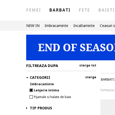
FEMEI
BARBATI
FETE
BAIETI
NEW IN
Imbracaminte
Incaltaminte
Ceasuri s
FILTREAZA DUPA
sterge tot
CATEGORII
sterge
BARBATI
Imbracaminte
Sorteaza
Lenjerie intima
Pijamale si halate de baie
TIP PRODUS