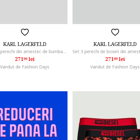
KARL LAGERFELD
KARL LAGERFELD
Set de 3 perechi din amestec de bumbac organic Ikon, Negru/Gri antracit
271
lei
271
lei
99
99
Vandut de Fashion Days
Vandut de Fashion Days