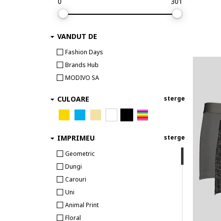
0
301
VANDUT DE
Fashion Days
Brands Hub
MODIVO SA
CULOARE
sterge
IMPRIMEU
sterge
Geometric
Dungi
Carouri
Uni
Animal Print
Floral