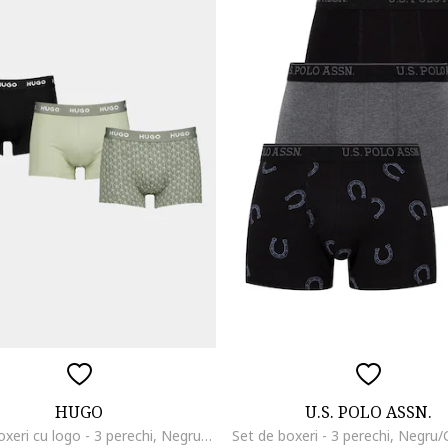
HUGO
U.S. POLO ASSN.
Set de boxeri cu logo - 3 perechi, Negru/Verde masliniu