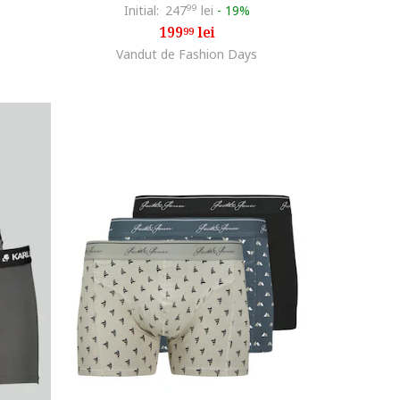
Initial:
247
99
lei
-
19%
199
lei
99
Vandut de Fashion Days