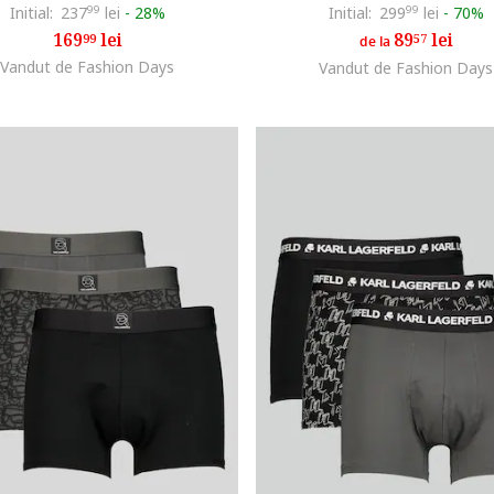
Initial:
237
99
lei
-
28%
Initial:
299
99
lei
-
70%
169
lei
89
lei
99
57
de la
Vandut de Fashion Days
Vandut de Fashion Days