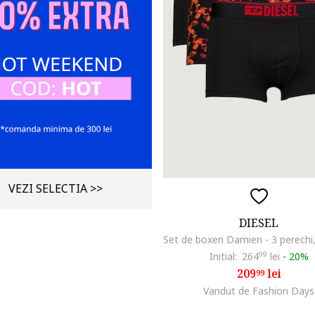
VEZI SELECTIA >>
DIESEL
Initial:
264
99
lei
-
20%
209
lei
99
Vandut de Fashion Days