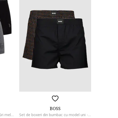
BOSS
Set de boxeri - 3 perechi, Negru/Gri melange
Set de boxeri din bumbac cu model uni - 2 perechi, Negru/Maro camel