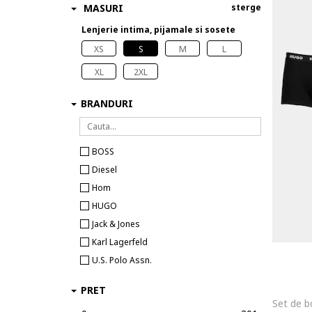
MASURI
sterge
Lenjerie intima, pijamale si sosete
XS
S
M
L
XL
2XL
BRANDURI
BOSS
Diesel
Hom
HUGO
Jack & Jones
Karl Lagerfeld
U.S. Polo Assn.
PRET