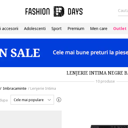
Cauta
i accesorii
Adolescenti
Sport
Premium
Men care
Outlet
LENJERIE INTIMA NEGRE B
10 produse
/
Imbracaminte
/
Lenjerie Intima
Cele mai populare
 dupa