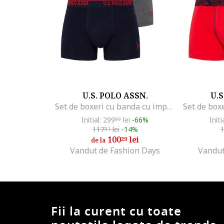
U.S. POLO ASSN.
U.S
Set de boxeri cu banda cu imprimeu logo - 3 perechi, Negru/Gri melange/Bleumarin
Initial: 299
lei
-66%
Initi
99
117
lei
-14%
31
100
lei
29
de la
Vandut de Fashion Days
Vandut
Fii la curent cu toate