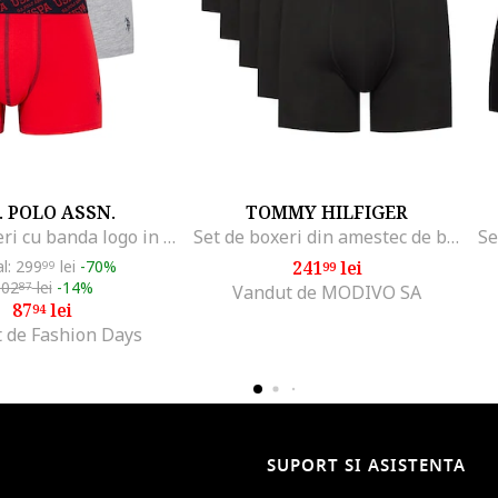
. POLO ASSN.
TOMMY HILFIGER
Set de boxeri cu banda logo in talie - 3 perechi, Rosu/Gri melange/Bleumarin
Set de boxeri din amestec de bumbac cu banda logo in talie
al: 299
lei
-70%
241
lei
99
99
102
lei
-14%
87
Vandut de MODIVO SA
87
lei
94
 de Fashion Days
SUPORT SI ASISTENTA