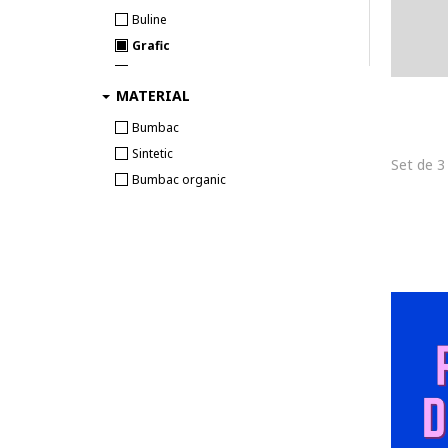
Buline
Grafic
Text
MATERIAL
Animale
Camuflaj
Bumbac
Diverse
Sintetic
Logo
Bumbac organic
Craciun