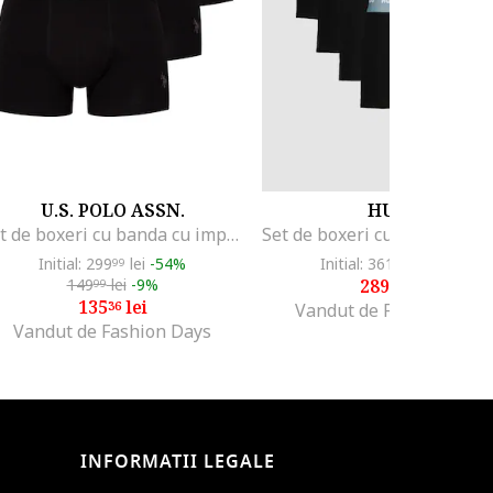
U.S. POLO ASSN.
HUGO
Set de boxeri cu banda cu imprimeu logo - 3 perechi, Negru/Gri
Initial: 299
lei
-54%
Initial: 361
lei
-19%
99
99
149
lei
-9%
289
lei
99
99
135
lei
36
Vandut de Fashion Days
Vandut de Fashion Days
INFORMATII LEGALE