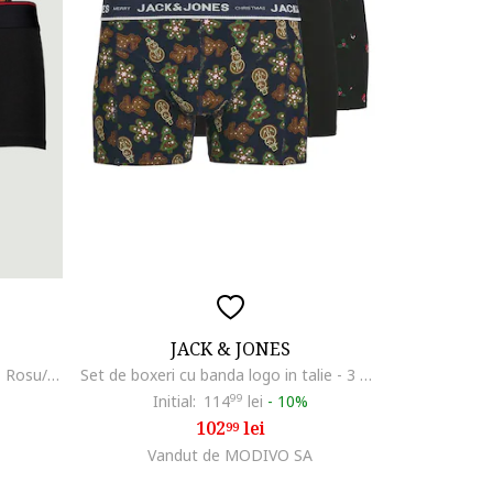
JACK & JONES
Set de boxeri Damien - 3 perechi, Rosu/Negru
Set de boxeri cu banda logo in talie - 3 perechi, Verde/Negru/Maro
Initial:
114
99
lei
-
10%
102
lei
99
Vandut de MODIVO SA