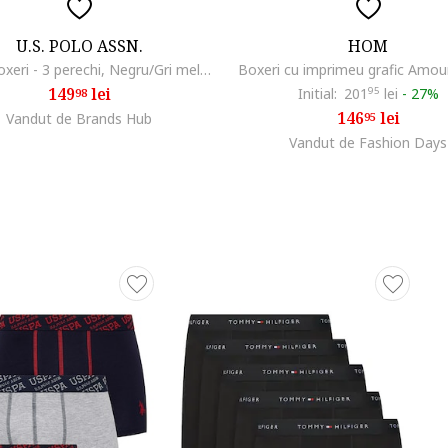
U.S. POLO ASSN.
HOM
Set de boxeri - 3 perechi, Negru/Gri melange
Boxeri cu imprimeu grafic Amou
149
lei
Initial:
201
95
lei
-
27%
98
146
lei
Vandut de Brands Hub
95
Vandut de Fashion Days