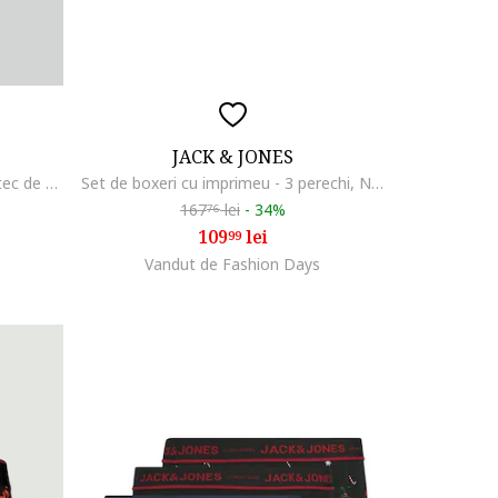
JACK & JONES
Set 3 perechi de boxeri din amestec de bumbac organic, Negru/Gri antracit
Set de boxeri cu imprimeu - 3 perechi, Negru/Albastru petrol/Bej deschis
167
lei
-
34%
76
109
lei
99
Vandut de Fashion Days