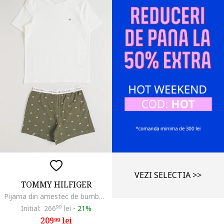
VEZI SELECTIA >>
TOMMY HILFIGER
Pijama din amestec de bumbac cu pantaloni scurti, Verde masliniu/Alb optic
Initial:
266
99
lei
-
21%
209
lei
99