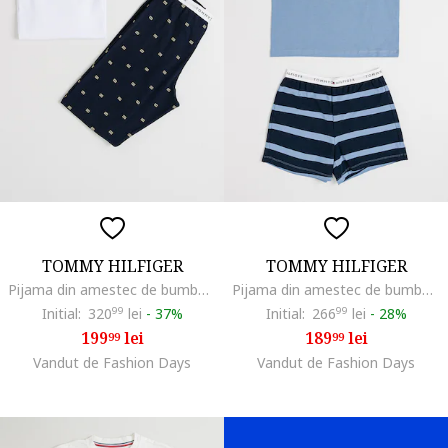
TOMMY HILFIGER
TOMMY HILFIGER
Pijama din amestec de bumbac cu pantaloni lungi, Alb/Bleumarin
Pijama din amestec de bumbac cu pantaloni scurti, Albastru inchis
Initial:
320
99
lei
-
37%
Initial:
266
99
lei
-
28%
199
lei
189
lei
99
99
Vandut de Fashion Days
Vandut de Fashion Days