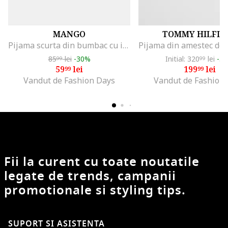
MANGO
TOMMY HILFIG
Pijama scurta din bumbac cu imprimeu cu Mickey Mouse, Albastru lavanda/Bleumarin
85
lei
-30%
Initial: 320
lei
-3
99
99
59
lei
199
lei
99
99
Vandut de Fashion Days
Vandut de Fashion
Fii la curent cu toate noutatile
legate de trends, campanii
promotionale si styling tips.
SUPORT SI ASISTENTA