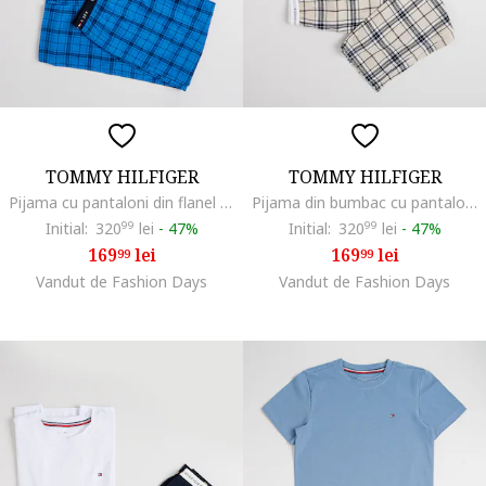
TOMMY HILFIGER
TOMMY HILFIGER
Pijama cu pantaloni din flanel cu model in carouri, Albastru
Pijama din bumbac cu pantaloni in carouri, Alb fildes/Negru
Initial:
320
99
lei
-
47%
Initial:
320
99
lei
-
47%
169
lei
169
lei
99
99
Vandut de Fashion Days
Vandut de Fashion Days