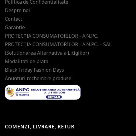
Politica de Confidentialitate
Despre noi
Contact
Garantie
PROTECŢIA CONSUMATORILOR - A.N.P.C.
PROTECŢIA CONSUMATORILOR - A.N.P.C. – SAL
(Solutionarea Alternativa a Litigiilor)
Modalitati de plata
Black Friday Fashion Days
Anunturi rechemare produse
COMENZI, LIVRARE, RETUR