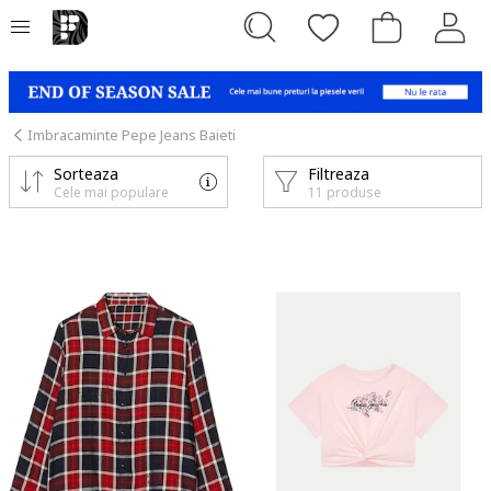
Imbracaminte Pepe Jeans Baieti
Sorteaza
Filtreaza
Cele mai populare
11 produse