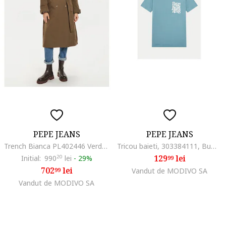
PEPE JEANS
PEPE JEANS
Trench Bianca PL402446 Verde Regular Fit, Poliester
Tricou baieti, 303384111, Bumbac, Albastru, Albastru
129
lei
Initial:
990
20
lei
-
29%
99
702
lei
99
Vandut de MODIVO SA
Vandut de MODIVO SA