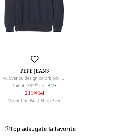
PEPE JEANS
Pulover cu design colorblock Dany,
Initial:
382
80
lei
-
44%
211
lei
99
Vandut de Best Shop Ever
Top adaugate la favorite