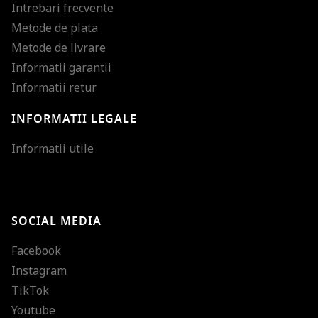
Intrebari frecvente
Metode de plata
Metode de livrare
Informatii garantii
Informatii retur
INFORMATII LEGALE
Mareste dimensiunea
Informatii utile
Micsoreaza dimensiu
Mareste spatierea tex
SOCIAL MEDIA
Micsoreaza spatierea
Facebook
Mareste inaltimea ra
Instagram
Micsoreaza inaltimea
TikTok
Inverseaza culorile
Youtube