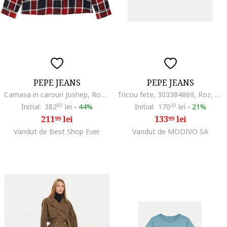
PEPE JEANS
PEPE JEANS
Camasa in carouri Joshep, Rosu/Albastru
Tricou fete, 303384869, Roz, Bumbac, Roz
Initial:
382
80
lei
-
44%
Initial:
170
20
lei
-
21%
211
lei
133
lei
99
99
Vandut de Best Shop Ever
Vandut de MODIVO SA