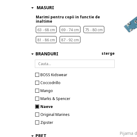
MASURI
Marimi pentru copii in functie de
inaltime
63 - 68 cm
69 - 74 cm
75 - 80 cm
81 - 86 cm
87 - 92 cm
BRANDURI
sterge
BOSS Kidswear
Coccodrillo
Mango
Marks & Spencer
Naeve
Original Marines
Zipster
PRET