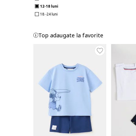
12-18 luni
18 -24 luni
Top adaugate la favorite