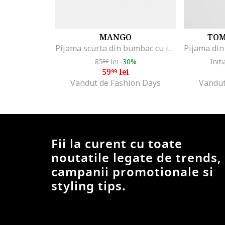
MANGO
TOM
Pijama scurta din bumbac cu imprimeu cu Mickey Mouse, Albastru lavanda/Bleumarin
85
lei
-30%
Initi
99
59
lei
99
Vandut de Fashion Days
Vandut
Fii la curent cu toate
noutatile legate de trends,
campanii promotionale si
styling tips.