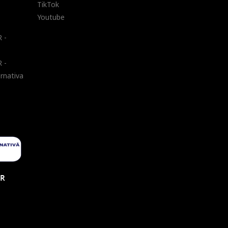
TikTok
Youtube
 -
 -
ernativa
UR