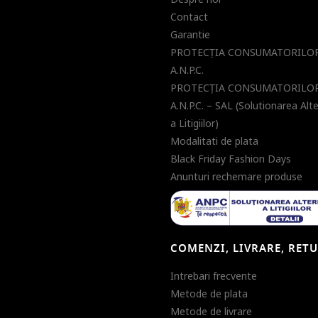
Contact
Garantie
PROTECŢIA CONSUMATORILOR
A.N.P.C.
PROTECŢIA CONSUMATORILOR
A.N.P.C. – SAL (Solutionarea Alt
a Litigiilor)
Modalitati de plata
Black Friday Fashion Days
Anunturi rechemare produse
COMENZI, LIVRARE, RET
Intrebari frecvente
Metode de plata
Metode de livrare