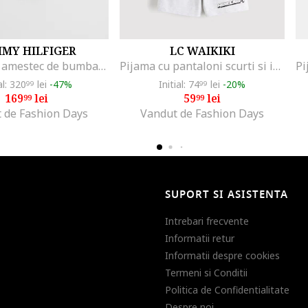
MY HILFIGER
LC WAIKIKI
Pijama din amestec de bumbac cu pantaloni lungi, Alb/Bleumarin
Pijama cu pantaloni scurti si imprimeu Minecraft, Verde deschis/Gri deschis melange
al: 320
lei
-47%
Initial: 74
lei
-20%
99
99
169
lei
59
lei
99
99
 de Fashion Days
Vandut de Fashion Days
SUPORT SI ASISTENTA
Intrebari frecvente
Informatii retur
Informatii despre cookies
Termeni si Conditii
Politica de Confidentialitate
Despre noi