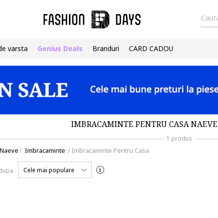
Cauta
de varsta
Genius Deals
Branduri
CARD CADOU
IMBRACAMINTE PENTRU CASA NAEVE 
1 produs
Naeve
/
Imbracaminte
/
Imbracaminte Pentru Casa
Cele mai populare
 dupa