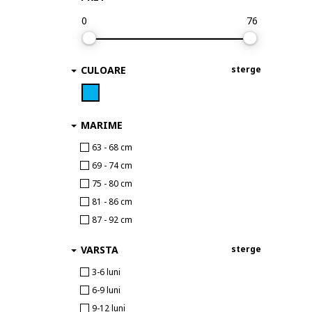
0
76
CULOARE
sterge
MARIME
63 - 68 cm
69 - 74 cm
75 - 80 cm
81 - 86 cm
87 - 92 cm
VARSTA
sterge
3-6 luni
6-9 luni
9-12 luni