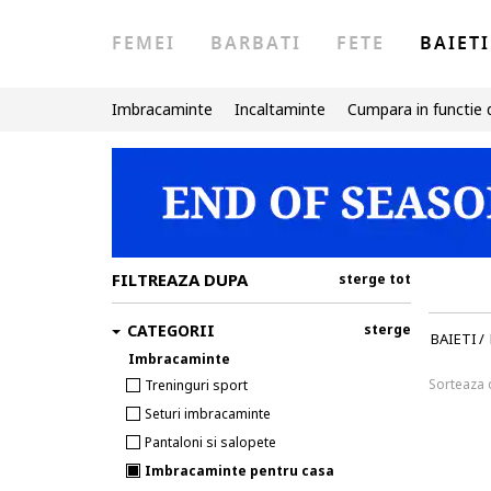
FEMEI
BARBATI
FETE
BAIETI
Imbracaminte
Incaltaminte
Cumpara in functie 
FILTREAZA DUPA
sterge tot
CATEGORII
sterge
BAIETI
/
Imbracaminte
Sorteaza
Treninguri sport
Seturi imbracaminte
Pantaloni si salopete
Imbracaminte pentru casa