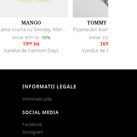
MANGO
TOMMY HILFIGER
Pijama scurta cu Snoopy, Alb/Galben
Initial: 85
lei
-30%
Initial: 320
lei
-47%
99
99
59
lei
169
lei
99
99
Vandut de Fashion Days
Vandut de Fashion Days
INFORMATII LEGALE
Informatii utile
SOCIAL MEDIA
Facebook
Instagram