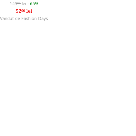
149
lei
-
65%
99
52
lei
00
Vandut de Fashion Days