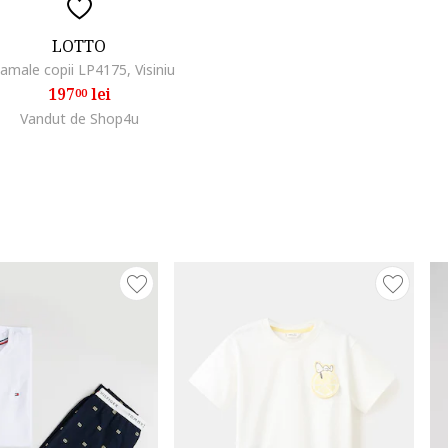
LOTTO
jamale copii LP4175, Visiniu
197
lei
00
Vandut de Shop4u