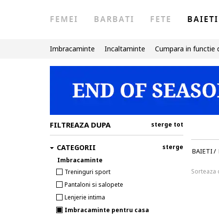
FEMEI
BARBATI
FETE
BAIETI
Imbracaminte
Incaltaminte
Cumpara in functie 
FILTREAZA DUPA
sterge tot
CATEGORII
sterge
BAIETI
/
Imbracaminte
Sorteaza
Treninguri sport
Pantaloni si salopete
Lenjerie intima
Imbracaminte pentru casa