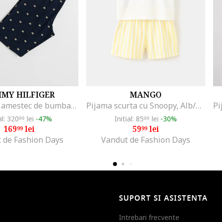
MY HILFIGER
MANGO
Pijama din amestec de bumbac cu pantaloni lungi, Alb/Bleumarin
Pijama scurta cu Snoopy, Alb/Galben
al: 320
lei
-47%
Initial: 85
lei
-30%
99
99
169
lei
59
lei
99
99
 de Fashion Days
Vandut de Fashion Days
SUPORT SI ASISTENTA
Intrebari frecvente