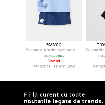
MANGO
TOM
Pijama scurta din bumbac cu imprimeu cu Mickey Mouse, Albastru lavanda/Bleumarin
85
lei
-30%
Initi
99
59
lei
99
Vandut de Fashion Days
Vandut
Fii la curent cu toate
noutatile legate de trends,