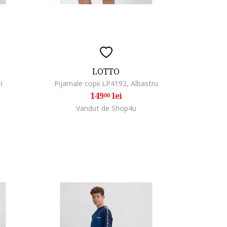
LOTTO
i
Pijamale copii LP4192, Albastru
149
lei
00
Vandut de Shop4u