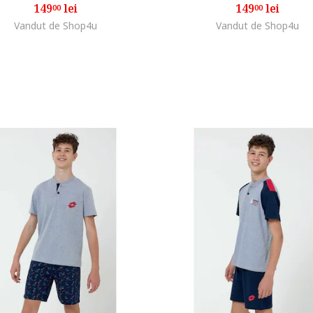
149
lei
149
lei
00
00
Vandut de Shop4u
Vandut de Shop4u