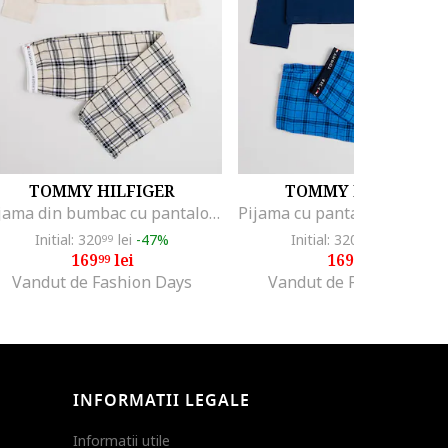
TOMMY HILFIGER
TOMMY HILFIGER
Pijama din bumbac cu pantaloni in carouri, Alb fildes/Negru
Initial: 320
lei
-47%
Initial: 320
lei
-47%
99
99
169
lei
169
lei
99
99
Vandut de Fashion Days
Vandut de Fashion Days
INFORMATII LEGALE
Informatii utile