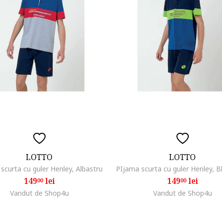
LOTTO
LOTTO
scurta cu guler Henley, Albastru
PIjama scurta cu guler Henley, 
149
lei
149
lei
00
00
Vandut de Shop4u
Vandut de Shop4u