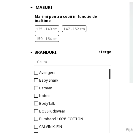
MASURI
Marimi pentru copii in functie de
inaltime
135 - 140 cm
147 - 152 cm
159 - 164 cm
BRANDURI
sterge
Avengers
Baby Shark
Batman
boboli
BodyTalk
BOSS Kidswear
Bumbacel 100% COTTON
CALVIN KLEIN
Pij