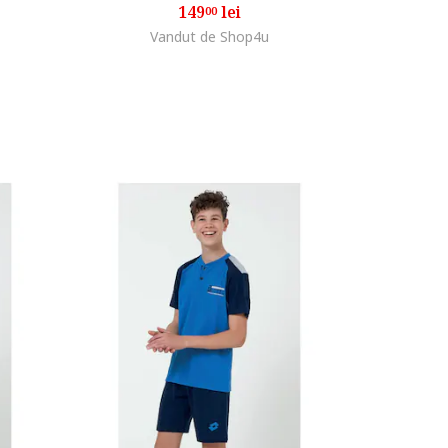
149
lei
00
Vandut de Shop4u