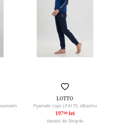
LOTTO
Bleumarin
Pijamale copii LP4175, Albastru
197
lei
00
Vandut de Shop4u