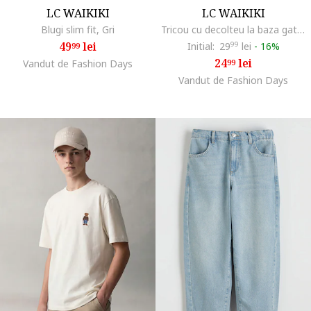
LC WAIKIKI
LC WAIKIKI
Blugi slim fit, Gri
Tricou cu decolteu la baza gatului si imprimeu pe pareta din spate, Albastru cobalt/Alb murdar
49
lei
Initial:
29
99
lei
-
16%
99
24
lei
Vandut de Fashion Days
99
Vandut de Fashion Days