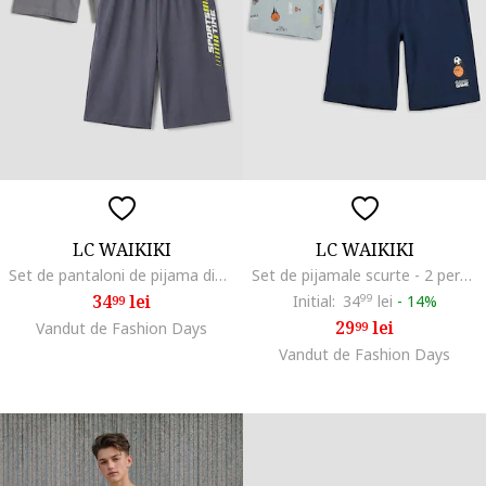
LC WAIKIKI
LC WAIKIKI
Set de pantaloni de pijama din bumbac - 2 piese, Gri/Gri inchis
Set de pijamale scurte - 2 perechi, Gri deschis/Bleumarin
34
lei
Initial:
34
99
lei
-
14%
99
29
lei
Vandut de Fashion Days
99
Vandut de Fashion Days