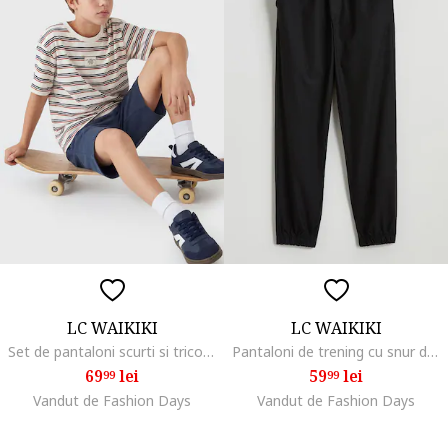
LC WAIKIKI
LC WAIKIKI
Set de pantaloni scurti si tricou din bumbac, Alb/Portocaliu/Bleumarin
Pantaloni de trening cu snur de ajustare, Negru
69
lei
59
lei
99
99
Vandut de Fashion Days
Vandut de Fashion Days