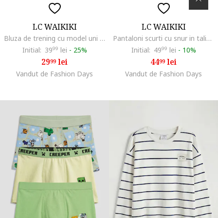
LC WAIKIKI
LC WAIKIKI
Bluza de trening cu model uni si decolteu la baza gatului, Maro
Pantaloni scurti cu snur in talie, Negru/Gri deschis
Initial:
39
99
lei
-
25%
Initial:
49
99
lei
-
10%
29
lei
44
lei
99
99
Vandut de Fashion Days
Vandut de Fashion Days