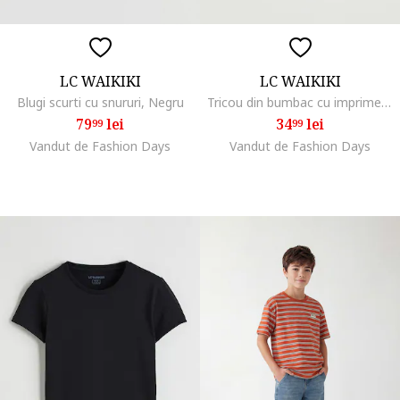
LC WAIKIKI
LC WAIKIKI
Blugi scurti cu snururi, Negru
Tricou din bumbac cu imprimeu Minecraft, Alb/Albastru/Verde fistic
79
lei
34
lei
99
99
Vandut de Fashion Days
Vandut de Fashion Days