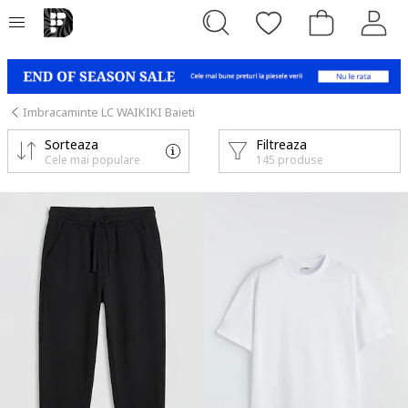
Imbracaminte LC WAIKIKI Baieti
Sorteaza
Filtreaza
Cele mai populare
145 produse