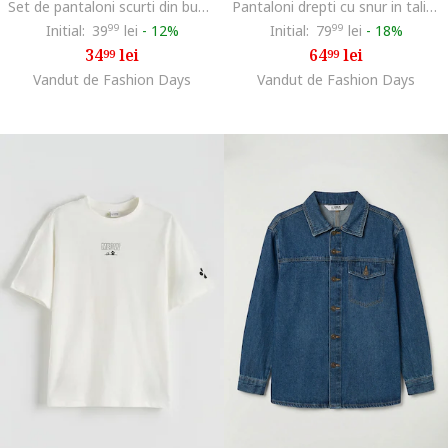
Set de pantaloni scurti din bumbac cu imprimeu grafic discret - 2 piese, Albastru royal/Albastru petrol
Pantaloni drepti cu snur in talie, Bej
Initial:
39
99
lei
-
12%
Initial:
79
99
lei
-
18%
34
lei
64
lei
99
99
Vandut de Fashion Days
Vandut de Fashion Days