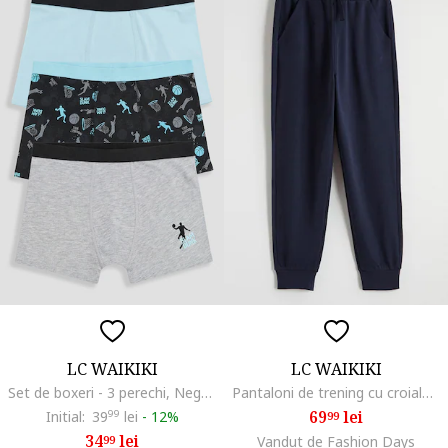
LC WAIKIKI
LC WAIKIKI
Set de boxeri - 3 perechi, Negru/Gri melange/Albastru glaciar
Pantaloni de trening cu croiala regular-fit si model uni, Albastru ultramarin
69
lei
Initial:
39
99
lei
-
12%
99
34
lei
99
Vandut de Fashion Days