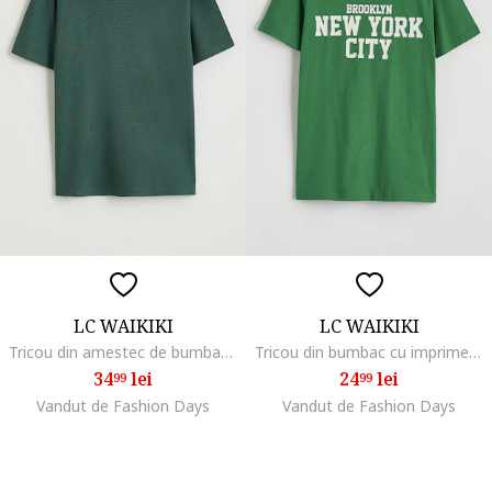
LC WAIKIKI
LC WAIKIKI
Tricou din amestec de bumbac cu maneci cazute, Verde inchis
Tricou din bumbac cu imprimeu text, Alb/Verde
34
lei
24
lei
99
99
Vandut de Fashion Days
Vandut de Fashion Days