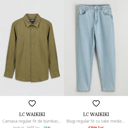
LC WAIKIKI
LC WAIKIKI
Camasa regular fit de bumbac, Kaki
Blugi regular fit cu talie medie, Albastru deschis
69
lei
Initial:
39
99
lei
-
25%
99