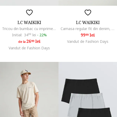
LC WAIKIKI
LC WAIKIKI
Tricou din bumbac cu imprimeu, Alb
Camasa regular fit din denim, Albastru inchis
99
lei
Initial:
34
99
lei
-
22%
99
26
lei
99
Vandut de Fashion Days
de la
Vandut de Fashion Days