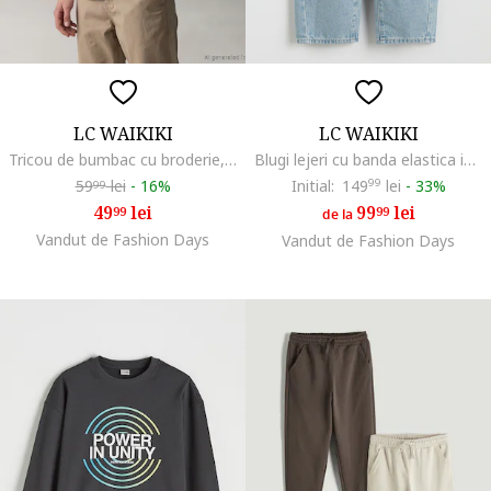
LC WAIKIKI
LC WAIKIKI
Tricou de bumbac cu broderie, Alb fildes/Maro
Blugi lejeri cu banda elastica in talie, Albastru deschis
59
lei
-
16%
Initial:
149
99
lei
-
33%
99
49
lei
99
lei
99
99
de la
Vandut de Fashion Days
Vandut de Fashion Days