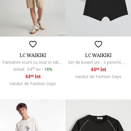
LC WAIKIKI
LC WAIKIKI
Pantaloni scurti cu snur in talie, Bej
Set de boxeri uni - 3 perechi, Negru/Gri deschis
44
lei
Initial:
54
99
lei
-
18%
99
44
lei
99
Vandut de Fashion Days
Vandut de Fashion Days