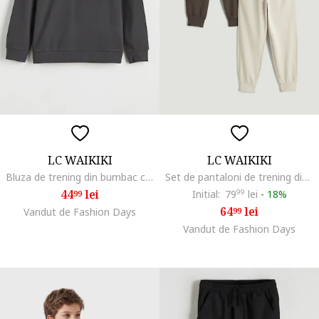
LC WAIKIKI
LC WAIKIKI
Bluza de trening din bumbac cu imprimeu, Gri inchis
Set de pantaloni de trening din amestec de bumbac - 2 piese, Maro inchis/Crem
44
lei
Initial:
79
99
lei
-
18%
99
64
lei
Vandut de Fashion Days
99
Vandut de Fashion Days