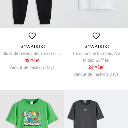
LC WAIKIKI
LC WAIKIKI
Bluza de trening din amestec de bumbac cu snur in talie, Negru stins
Tricou uni de bumbac, Alb
49
lei
Initial:
26
99
lei
99
24
lei
Vandut de Fashion Days
99
Vandut de Fashion Days