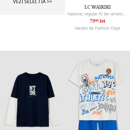
VEZI SELECTIA >>
LC WAIKIKI
Hanorac regular fit din amestec de bumbac, Albastru ultramarin
79
lei
99
Vandut de Fashion Days