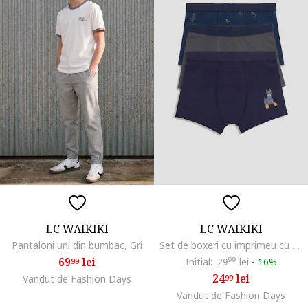
LC WAIKIKI
LC WAIKIKI
Pantaloni uni din bumbac, Gri
Set de boxeri cu imprimeu cu caini - 3 perechi, Gri inchis/Bleumarin
69
lei
Initial:
29
99
lei
-
16%
99
24
lei
Vandut de Fashion Days
99
Vandut de Fashion Days