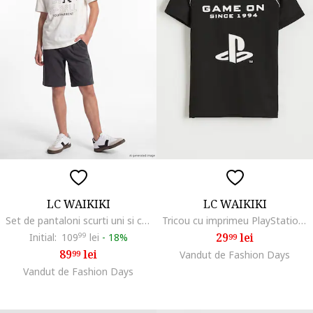
LC WAIKIKI
LC WAIKIKI
Set de pantaloni scurti uni si camasa cu imprimeu, Alb/Gri antracit
Tricou cu imprimeu PlayStation, Alb optic/Negru antracit
29
lei
Initial:
109
99
lei
-
18%
99
89
lei
99
Vandut de Fashion Days
Vandut de Fashion Days