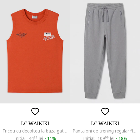
LC WAIKIKI
LC WAIKIKI
Tricou cu decolteu la baza gatului si detalii cu imprimeu grafic, Portocaliu dovleac
Pantaloni de trening regular fit cu buzunare cu fermoar, Gri
Initial:
44
99
lei
-
11%
Initial:
109
99
lei
-
18%