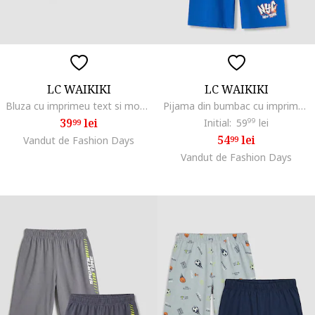
LC WAIKIKI
LC WAIKIKI
Bluza cu imprimeu text si model 2-in-1, Alb/Albastru ultramarin
Pijama din bumbac cu imprimeu cu baschet, Alb murdar/Albastru
39
lei
Initial:
59
99
lei
99
54
lei
Vandut de Fashion Days
99
Vandut de Fashion Days