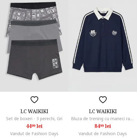
LC WAIKIKI
LC WAIKIKI
Set de boxeri - 3 perechi, Gri
Bluza de trening cu maneci raglan si guler polo, Alb murdar/Bleumarin
44
lei
84
lei
99
99
Vandut de Fashion Days
Vandut de Fashion Days