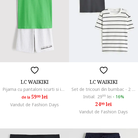
LC WAIKIKI
LC WAIKIKI
Pijama cu pantaloni scurti si imprimeu Minecraft, Verde deschis/Gri deschis melange
Set de tricouri din bumbac - 2 piese, Alb/Gri antracit
59
lei
Initial:
29
99
lei
-
16%
99
de la
24
lei
99
Vandut de Fashion Days
Vandut de Fashion Days