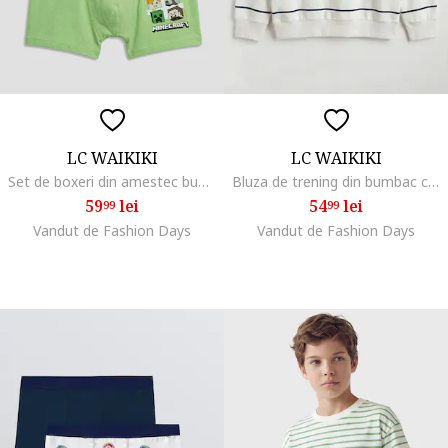
LC WAIKIKI
LC WAIKIKI
Set de boxeri din amestec bumbac - 3 perechi, Galben pal/Gri cenusiu/Verde deschis
Bluza de trening din bumbac cu dungi, Alb/Bleumarin
59
lei
54
lei
99
99
Vandut de Fashion Days
Vandut de Fashion Days