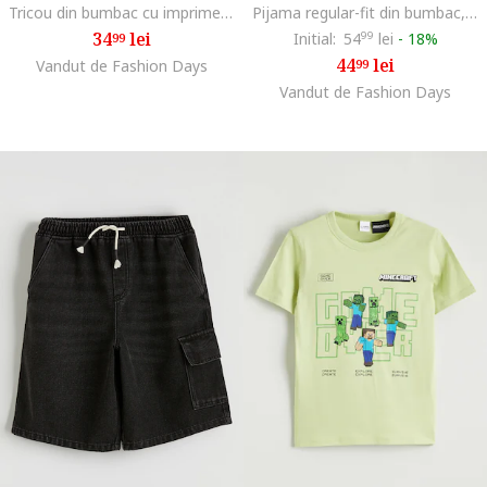
Tricou din bumbac cu imprimeu Sponge Bob, Galben/Verde pal/Albastru
Pijama regular-fit din bumbac, Alb/Albastru royal
34
lei
Initial:
54
99
lei
-
18%
99
44
lei
Vandut de Fashion Days
99
Vandut de Fashion Days