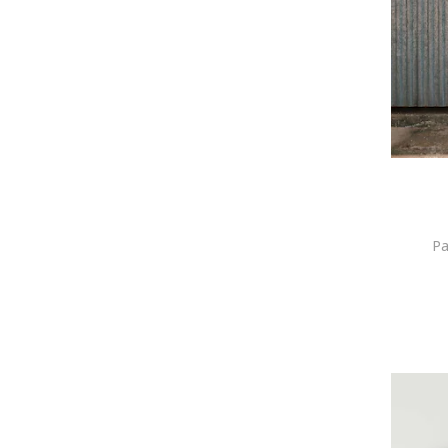
Reima
Roly Poly
Rossignol
s.Oliver
SALEWA
Salty Crew
Sanetta
Sarabanda
Save The Duck
Schiesser
Pa
Scotch & Soda
Sonic
Speedo
Sportful
Sprayground
Spyder
Timberland