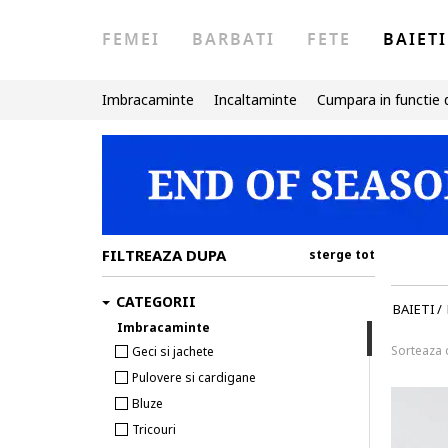
FEMEI
BARBATI
FETE
BAIETI
Imbracaminte
Incaltaminte
Cumpara in functie 
FILTREAZA DUPA
sterge tot
CATEGORII
BAIETI
/
Imbracaminte
Sorteaza
Geci si jachete
Pulovere si cardigane
Bluze
Tricouri