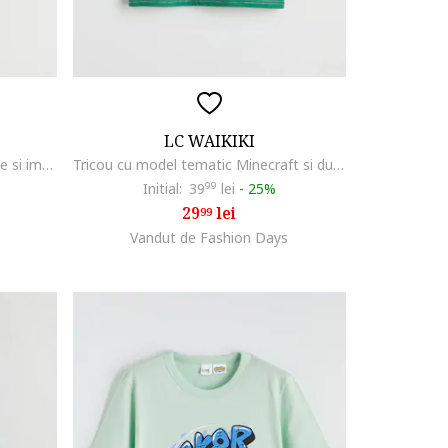
LC WAIKIKI
Bluza de trening cu maneci cazute si imprimeu grafic, Gri deschis
Tricou cu model tematic Minecraft si dungi, Alb/Verde/Negru
Initial:
39
99
lei
-
25%
29
lei
99
Vandut de Fashion Days