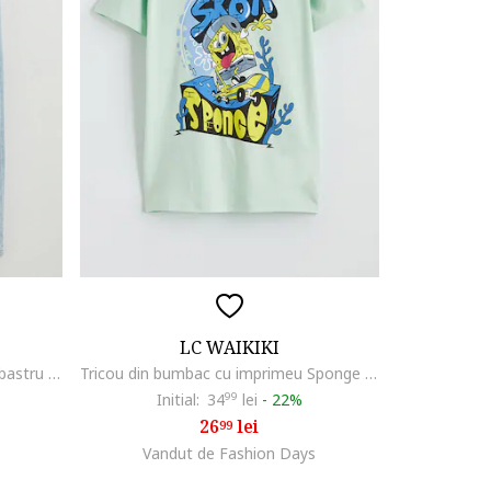
LC WAIKIKI
Blugi regular fit cu talie medie, Albastru deschis
Tricou din bumbac cu imprimeu Sponge Bob, Galben/Verde pal/Albastru
Initial:
34
99
lei
-
22%
26
lei
99
Vandut de Fashion Days