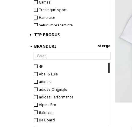
Camasi
Treninguri sport
Hanorace
Seturi imbracaminte
Pantaloni si salopete
TIP PRODUS
Pantaloni scurti
BRANDURI
sterge
Imbracaminte pentru casa
4F
Abel & Lula
adidas
adidas Originals
adidas Performance
Alpine Pro
Balmain
Be Board
Beverly Hills Polo Club