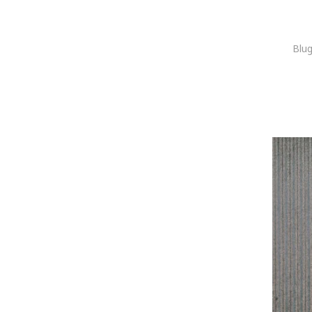
Marvel
Mayoral
Minecraft
Blug
MOKIDA
NAME IT
Napapijri
Nike
O'Neill
Original Marines
OVS
Penti
Pepe Jeans
Pepe Jeans London
Puma
QUIKSILVER
Ragwear
Regatta