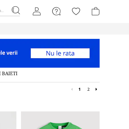
...
 BAIETI
1
2