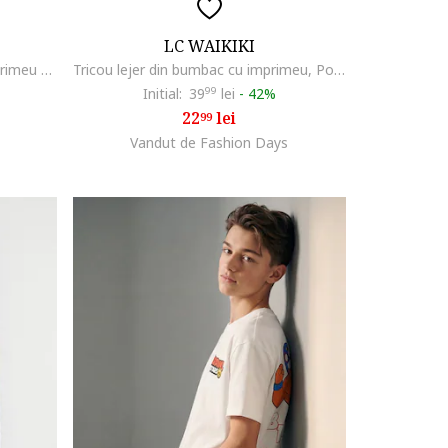
LC WAIKIKI
Pijama scurta din bumbac cu imprimeu text, Albastru inchis/Alb optic/Albastru petrol
Tricou lejer din bumbac cu imprimeu, Portocaliu mandarina
Initial:
39
99
lei
-
42%
22
lei
99
Vandut de Fashion Days