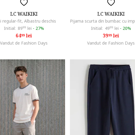
LC WAIKIKI
LC WAIKIKI
i regular-fit, Albastru deschis
Initial:
89
99
lei
-
27%
Initial:
49
99
lei
-
20%
64
lei
39
lei
99
99
Vandut de Fashion Days
Vandut de Fashion Days