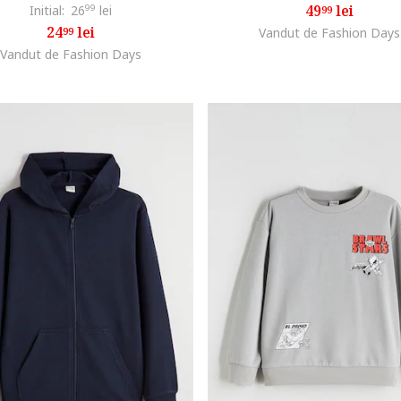
49
lei
Initial:
26
99
lei
99
24
lei
99
Vandut de Fashion Days
Vandut de Fashion Days