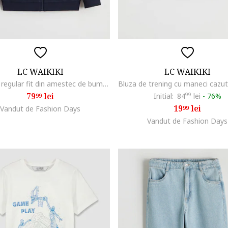
LC WAIKIKI
LC WAIKIKI
Hanorac regular fit din amestec de bumbac, Albastru ultramarin
79
lei
Initial:
84
99
lei
-
76%
99
19
lei
Vandut de Fashion Days
99
Vandut de Fashion Days