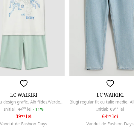
LC WAIKIKI
LC WAIKIKI
Pijama cu design grafic, Alb fildes/Verde pastel
Initial:
44
99
lei
-
11%
Initial:
69
99
lei
39
lei
64
lei
99
99
Vandut de Fashion Days
Vandut de Fashion Days