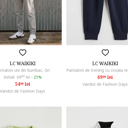
LC WAIKIKI
LC WAIKIKI
ntaloni uni din bumbac, Gri
69
lei
Initial:
69
99
lei
-
21%
99
54
lei
99
Vandut de Fashion Days
Vandut de Fashion Days