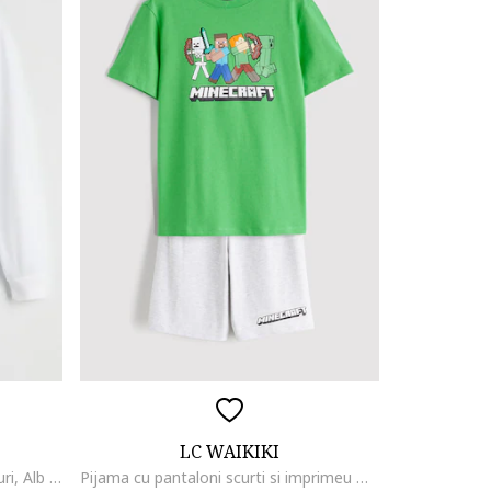
LC WAIKIKI
Bluza regular fit cu fenta cu nasturi, Alb optic
Pijama cu pantaloni scurti si imprimeu Minecraft, Verde deschis/Gri deschis melange