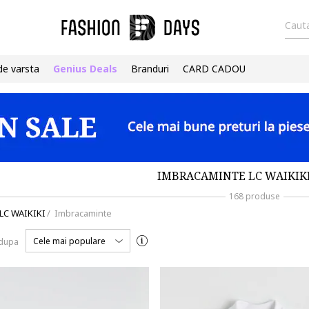
Cauta
de varsta
Genius Deals
Branduri
CARD CADOU
IMBRACAMINTE LC WAIKIKI
168 produse
LC WAIKIKI
/
Imbracaminte
Cele mai populare
 dupa