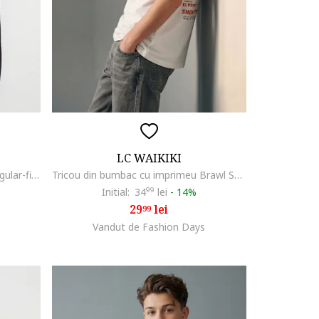
LC WAIKIKI
Pantaloni de trening cu croiala regular-fit si model uni, Albastru ultramarin
Tricou din bumbac cu imprimeu Brawl Stars, Coral/Portocaliu mandarina/Albastru royal/Alb optic
Initial:
34
99
lei
-
14%
29
lei
99
Vandut de Fashion Days