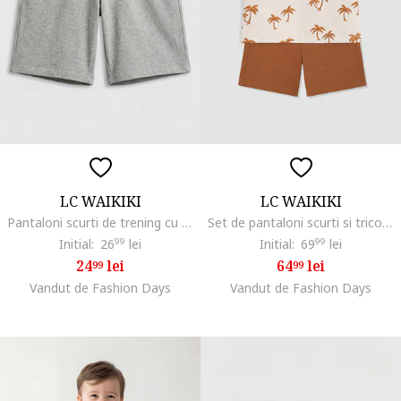
LC WAIKIKI
LC WAIKIKI
Pantaloni scurti de trening cu snur in talie, Gri melange
Set de pantaloni scurti si tricou cu imprimeu - 2 piese, Bej sampanie/Maro Siena
Initial:
26
99
lei
Initial:
69
99
lei
24
lei
64
lei
99
99
Vandut de Fashion Days
Vandut de Fashion Days