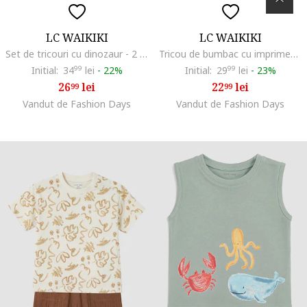
LC WAIKIKI
LC WAIKIKI
Set de tricouri cu dinozaur - 2 piese, Alb/Verde pal
Tricou de bumbac cu imprimeu grafic pe partea din fata, Portocaliu mandarina
Initial:
34
99
lei
-
22%
Initial:
29
99
lei
-
23%
26
lei
22
lei
99
99
Vandut de Fashion Days
Vandut de Fashion Days