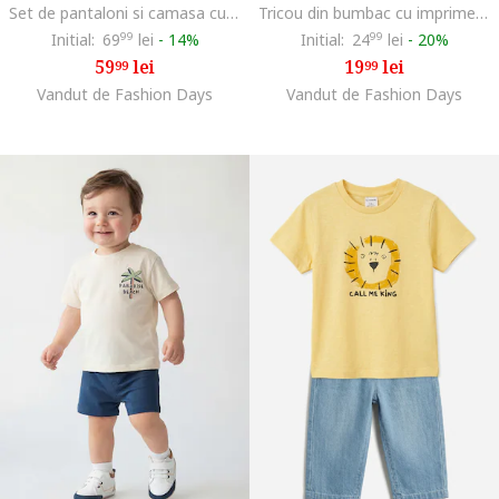
Set de pantaloni si camasa cu dungi - 2 piese, Verde pal/Alb murdar
Tricou din bumbac cu imprimeu grafic, Portocaliu deschis/Albastru
Initial:
69
99
lei
-
14%
Initial:
24
99
lei
-
20%
59
lei
19
lei
99
99
Vandut de Fashion Days
Vandut de Fashion Days