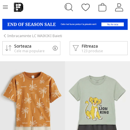
Imbracaminte LC WAIKIKI Baieti
Sorteaza
Filtreaza
Cele mai populare
123 produse