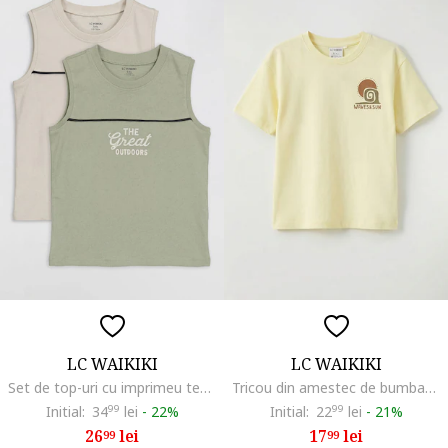
LC WAIKIKI
LC WAIKIKI
Set de top-uri cu imprimeu text - 2 piese, Maro taupe deschis/Verde deschis
Tricou din amestec de bumbac cu decolteu la baza gatului, Maro/Galben pai/Kaki inchis
Initial:
34
99
lei
-
22%
Initial:
22
99
lei
-
21%
26
lei
17
lei
99
99