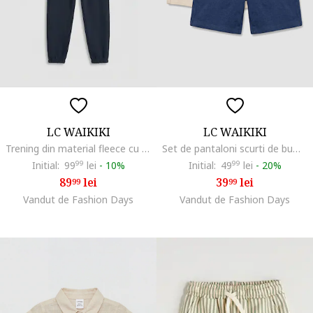
LC WAIKIKI
LC WAIKIKI
Trening din material fleece cu imprimeu si guler polo, Alb/Albastru ultramarin
Set de pantaloni scurti de bumbac - 2 piese
Initial:
99
99
lei
-
10%
Initial:
49
99
lei
-
20%
89
lei
39
lei
99
99
Vandut de Fashion Days
Vandut de Fashion Days