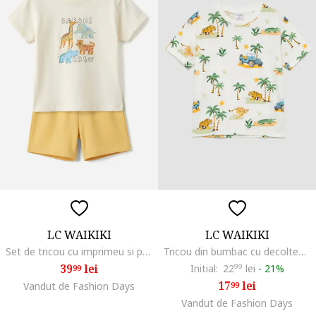
LC WAIKIKI
LC WAIKIKI
Set de tricou cu imprimeu si pantalomi scurti - 2 piese, Alb fildes/Portocaliu pal/Albastru deschis
Tricou din bumbac cu decolteu la baza gatului, Alb/Verde/Portocaliu
39
lei
Initial:
22
99
lei
-
21%
99
17
lei
Vandut de Fashion Days
99
Vandut de Fashion Days