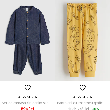
LC WAIKIKI
LC WAIKIKI
Set de camasa din denim si blugi - 2 piese, Bleumarin
Pantaloni cu imprimeu grafic, Galben
89
lei
Initial:
24
99
lei
-
40%
99