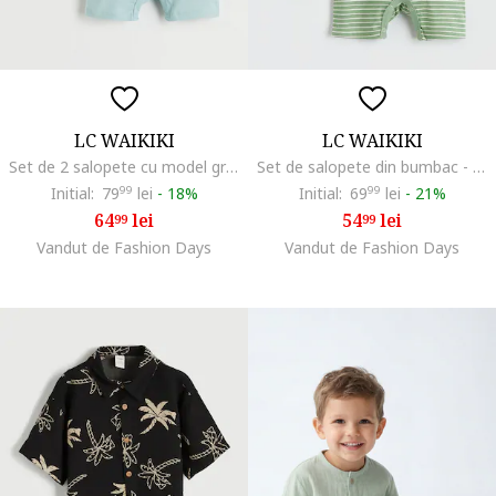
LC WAIKIKI
LC WAIKIKI
Set de 2 salopete cu model grafic, Albastru pastel/Bej
Set de salopete din bumbac - 2 piese, Alb/Portocaliu mandarina/Verde turcoaz
Initial:
79
99
lei
-
18%
Initial:
69
99
lei
-
21%
64
lei
54
lei
99
99
Vandut de Fashion Days
Vandut de Fashion Days