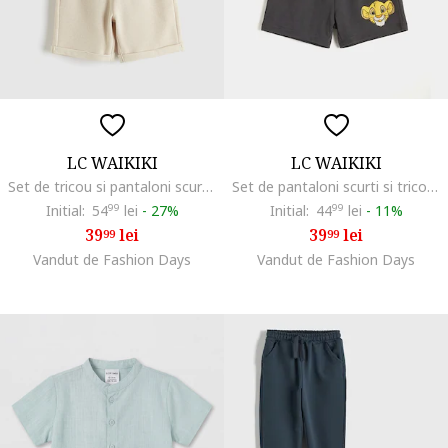
LC WAIKIKI
LC WAIKIKI
Set de tricou si pantaloni scurti, Portocaliu stins/Bej deschis
Set de pantaloni scurti si tricou cu tematica cu Lion King - 2 piese, Verde pastel/Gri antracit
Initial:
54
99
lei
-
27%
Initial:
44
99
lei
-
11%
39
lei
39
lei
99
99
Vandut de Fashion Days
Vandut de Fashion Days