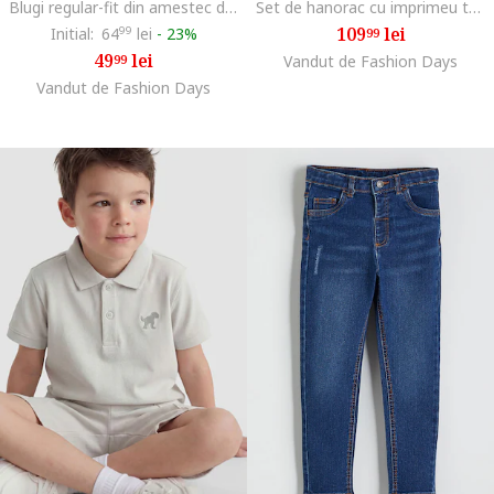
Blugi regular-fit din amestec de lyocell, Albastru
Set de hanorac cu imprimeu text si pantaloni de trening cu snur - 2 piese, Bej
109
lei
Initial:
64
99
lei
-
23%
99
49
lei
99
Vandut de Fashion Days
Vandut de Fashion Days