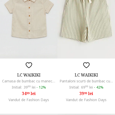
LC WAIKIKI
LC WAIKIKI
Camasa de bumbac cu maneci scurte, Bej
Pantaloni scurti de bumbac cu dungi, Verde pal/Alb murdar
Initial:
39
99
lei
-
12%
Initial:
69
99
lei
-
42%
34
lei
39
lei
99
99
Vandut de Fashion Days
Vandut de Fashion Days