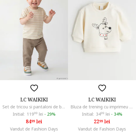
LC WAIKIKI
LC WAIKIKI
Set de tricou si pantaloni de bumbac - 2 piese, Bej/Alb murdar
Bluza de trening cu imprimeu si capse pe umar, Crem
Initial:
119
99
lei
-
29%
Initial:
34
99
lei
-
34%
84
lei
22
lei
99
99
Vandut de Fashion Days
Vandut de Fashion Days