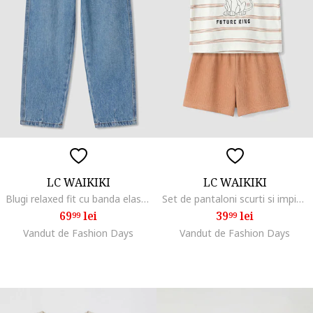
LC WAIKIKI
LC WAIKIKI
Blugi relaxed fit cu banda elastica in talie, Albastru stins
Set de pantaloni scurti si impimeu din bumbac cu imprimeu - 2 piese, Portocaliu persan/Alb murdar
69
lei
39
lei
99
99
Vandut de Fashion Days
Vandut de Fashion Days