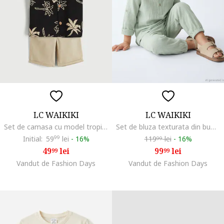
LC WAIKIKI
LC WAIKIKI
Set de camasa cu model tropical si pantaloni scurti - 2 piese, Negru/Bej
Set de bluza texturata din bumbac si pantaloni, Verde pastel
Initial:
59
99
lei
-
16%
119
lei
-
16%
99
49
lei
99
lei
99
99
Vandut de Fashion Days
Vandut de Fashion Days