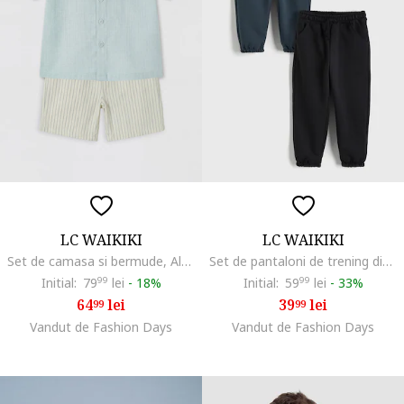
LC WAIKIKI
LC WAIKIKI
Set de camasa si bermude, Alb fildes/Albastru glaciar
Set de pantaloni de trening din amestec de bumbac - 2 perechi, Gri carbune
Initial:
79
99
lei
-
18%
Initial:
59
99
lei
-
33%
64
lei
39
lei
99
99
Vandut de Fashion Days
Vandut de Fashion Days