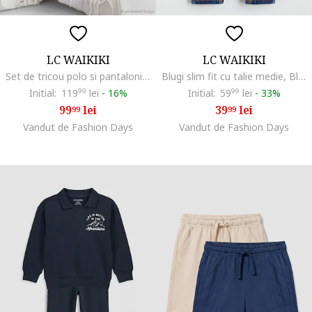
LC WAIKIKI
LC WAIKIKI
Set de tricou polo si pantaloni scurti cu snur de ajustare - 2 piese, Gri deschis
Blugi slim fit cu talie medie, Bleumarin
Initial:
119
99
lei
-
16%
Initial:
59
99
lei
-
33%
99
lei
39
lei
99
99
Vandut de Fashion Days
Vandut de Fashion Days