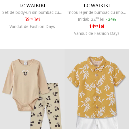
LC WAIKIKI
LC WAIKIKI
Set de body-uri din bumbac cu imprimeu - 2 piese, Gri inchis/Bej deschis
Tricou lejer de bumbac cu imprimeu frontal, Alb/Maro
59
lei
Initial:
22
99
lei
-
34%
99
14
lei
Vandut de Fashion Days
99
Vandut de Fashion Days