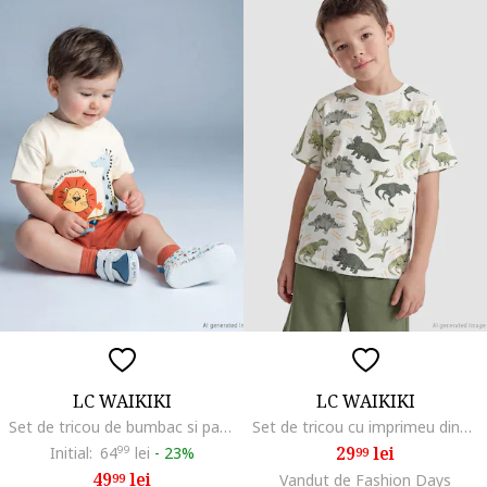
LC WAIKIKI
LC WAIKIKI
Set de tricou de bumbac si pantaloni scurti - 2 piese, Albastru pastel/Portocaliu/Alb murdar
Set de tricou cu imprimeu dinozaur si pantaloni scurti - 2 piese, Alb/Verde masliniu inchis
29
lei
Initial:
64
99
lei
-
23%
99
49
lei
99
Vandut de Fashion Days