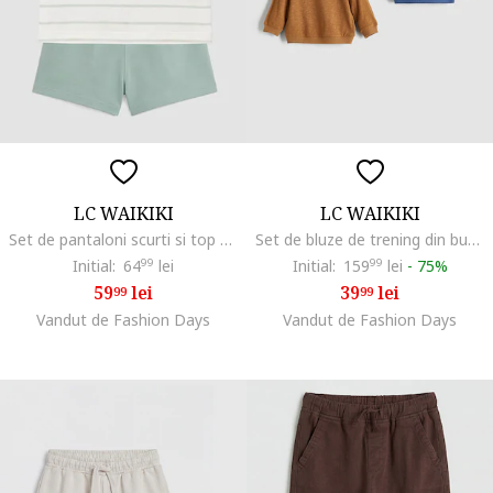
LC WAIKIKI
LC WAIKIKI
Set de pantaloni scurti si top cu dungi, Gri cenusiu/Alb murdar
Set de bluze de trening din bumbac - 3 piese, Alb/Maro deschis/Albastru deschis
Initial:
64
99
lei
Initial:
159
99
lei
-
75%
59
lei
39
lei
99
99
Vandut de Fashion Days
Vandut de Fashion Days