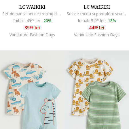
LC WAIKIKI
LC WAIKIKI
Set de pantaloni de trening din bumbac cu snur - 2 piese, Gri deschis/Gri inchis
Set de tricou si pantaloni scurti cu imprimeu palmieri, Bej
Initial:
49
99
lei
-
20%
Initial:
54
99
lei
-
18%
39
lei
44
lei
99
99
Vandut de Fashion Days
Vandut de Fashion Days