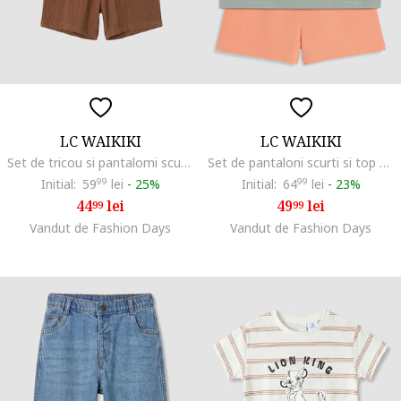
LC WAIKIKI
LC WAIKIKI
Set de tricou si pantalomi scurti cu broderie - 2 piese, Maro deschis/Maro nisip/Crem
Set de pantaloni scurti si top cu tematica acvatica, Roz somon/Gri cenusiu
Initial:
59
99
lei
-
25%
Initial:
64
99
lei
-
23%
44
lei
49
lei
99
99
Vandut de Fashion Days
Vandut de Fashion Days