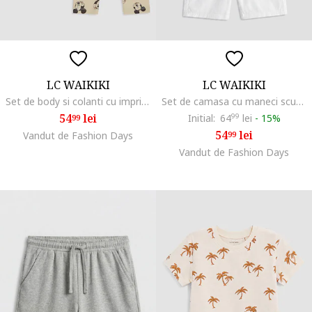
LC WAIKIKI
LC WAIKIKI
Set de body si colanti cu imprimeu cu Mickey Mouse - 2 piese, Maro camel
Set de camasa cu maneci scurte si pantaloni scurti - 2 piese, Alb/Portocaliu
54
lei
Initial:
64
99
lei
-
15%
99
54
lei
Vandut de Fashion Days
99
Vandut de Fashion Days