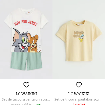
LC WAIKIKI
LC WAIKIKI
Set de tricou si pantaloni scurti cu Tom&Jerry - 2 piese, Verde pal/Alb murdar
Set de tricou si pantaloni scurti cu imprimeu - 2 piese, Crem/Galben inchis
34
lei
Initial:
64
99
lei
-
30%
99