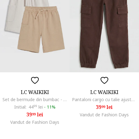
LC WAIKIKI
LC WAIKIKI
Set de bermude din bumbac - 2 piese, Bej inchis/Bej deschis
Pantaloni cargo cu talie ajustabila, Maro cognac
39
lei
Initial:
44
99
lei
-
11%
99
39
lei
99
Vandut de Fashion Days
Vandut de Fashion Days