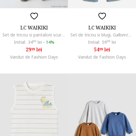
LC WAIKIKI
LC WAIKIKI
Set de tricou si pantaloni scurti - 2 piese, Crem/Bleumarin
Set de tricou si blugi, Galben/Albastru deschis
Initial:
34
99
lei
-
14%
Initial:
59
99
lei
29
lei
54
lei
99
99
Vandut de Fashion Days
Vandut de Fashion Days