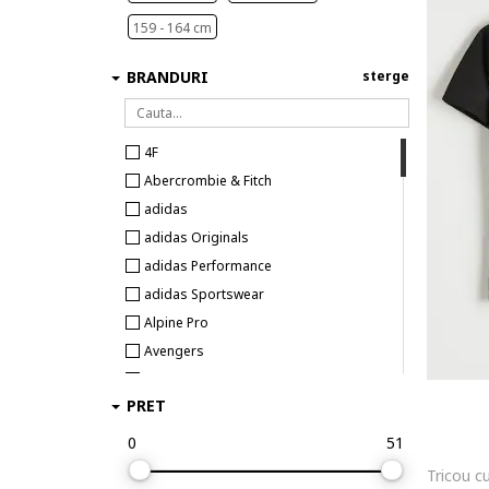
159 - 164 cm
BRANDURI
sterge
4F
Abercrombie & Fitch
adidas
adidas Originals
adidas Performance
adidas Sportswear
Alpine Pro
Avengers
Batman
PRET
Be Board
Beverly Hills Polo Club
0
51
Big Star