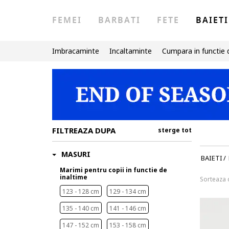
FEMEI
BARBATI
FETE
BAIETI
Imbracaminte
Incaltaminte
Cumpara in functie 
FILTREAZA DUPA
sterge tot
MASURI
BAIETI
/
Marimi pentru copii in functie de
inaltime
Sorteaza
123 - 128 cm
129 - 134 cm
135 - 140 cm
141 - 146 cm
147 - 152 cm
153 - 158 cm