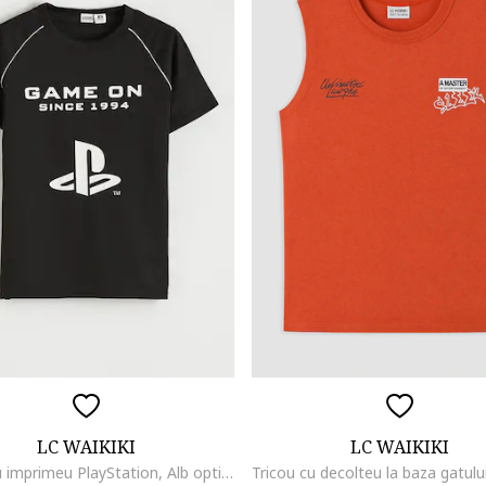
LC WAIKIKI
LC WAIKIKI
Tricou cu imprimeu PlayStation, Alb optic/Negru antracit