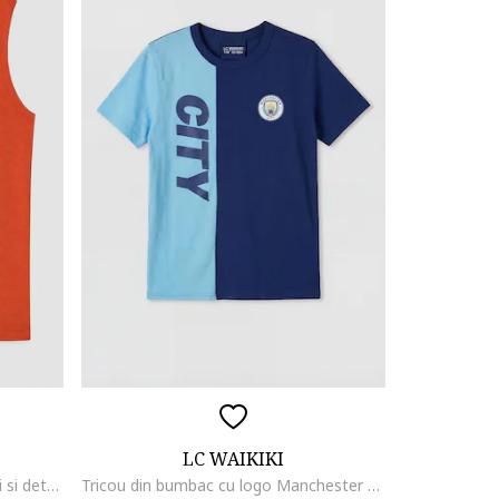
LC WAIKIKI
Tricou cu decolteu la baza gatului si detalii cu imprimeu grafic, Portocaliu dovleac
Tricou din bumbac cu logo Manchester City, Albastru inchis/Albastru azur