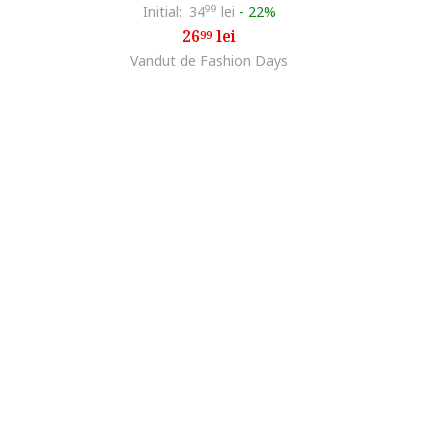
Initial:
34
99
lei
-
22%
26
lei
99
Vandut de Fashion Days