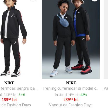
NIKE
NIKE
Trening cu fermoar, pentru baschet Air Jordan, Rosu/Negru/Alb optic
Trening cu fermoar si model colorblock Sportswear, Alb/Negru stins
al: 243
lei
-34%
Initial: 414
lei
-42%
99
99
159
lei
239
lei
99
99
 de Fashion Days
Vandut de Fashion Days