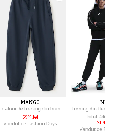
MANGO
NIKE
Pantaloni de trening din bumbac cu buzunare laterale, Albastru ultramarin
59
lei
Initial: 446
lei
-30%
99
99
309
lei
99
Vandut de Fashion Days
Vandut de Fashion Days