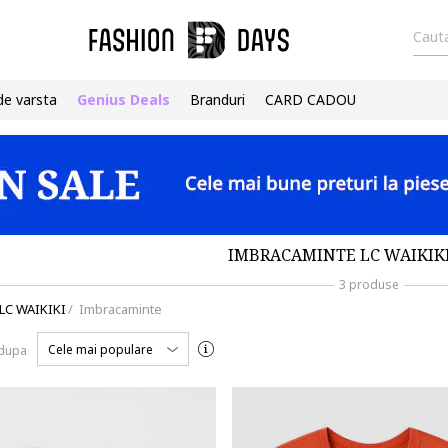
Cauta
de varsta
Genius Deals
Branduri
CARD CADOU
IMBRACAMINTE LC WAIKIKI
3 produse
LC WAIKIKI
/
Imbracaminte
Cele mai populare
 dupa