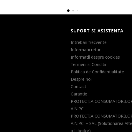
SUPORT SI ASISTENTA
Intrebari frecvente
Informatii retur
Informatii despre cookies
Termeni si Conditii
Politica de Confidentialitate
Despre noi
Contact
Garantie
PROTECŢIA CONSUMATORILOR
A.N.P.C.
PROTECŢIA CONSUMATORILOR
A.N.P.C. – SAL (Solutionarea Alt
a Litigiilor)