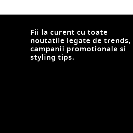
KARL LAGERFELD KIDS
KILPI
LC WAIKIKI
LEGO
Fii la curent cu toate
Lemon
noutatile legate de trends,
Levi's
campanii promotionale si
Liu Jo
styling tips.
Lotto
Lumeria
Mango
Marc Jacobs
Marvel
Mayoral
Mercedes AMG Petronas
Minecraft
Minions
Napapijri