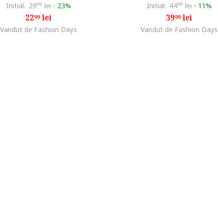
Initial:
29
99
lei
-
23%
Initial:
44
99
lei
-
11%
22
lei
39
lei
99
99
Vandut de Fashion Days
Vandut de Fashion Days