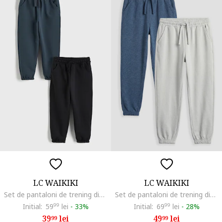
LC WAIKIKI
LC WAIKIKI
Set de pantaloni de trening din amestec de bumbac - 2 perechi, Gri carbune
Set de pantaloni de trening din amestec de bumbac - 2 perechi, Gri deschis/Albastru melange
Initial:
59
99
lei
-
33%
Initial:
69
99
lei
-
28%
39
lei
49
lei
99
99