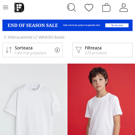
Imbracaminte LC WAIKIKI Baieti
Sorteaza
Filtreaza
Cele mai populare
273 produse