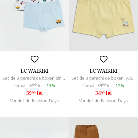
LC WAIKIKI
LC WAIKIKI
Set de 3 perechi de boxeri din amestec de bumbac, Alb/Albastru pastel/Albastru deschis neon
Set de 3 perechi de boxeri, Alb/Galben pastel/Verde fistic
Initial:
44
99
lei
-
11%
Initial:
39
99
lei
-
12%
39
lei
34
lei
99
99
Vandut de Fashion Days
Vandut de Fashion Days