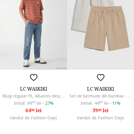
LC WAIKIKI
LC WAIKIKI
Blugi regular-fit, Albastru deschis
Set de bermude din bumbac - 2 piese, Bej inchis/Bej deschis
Initial:
89
99
lei
-
27%
Initial:
44
99
lei
-
11%
64
lei
39
lei
99
99
Vandut de Fashion Days
Vandut de Fashion Days