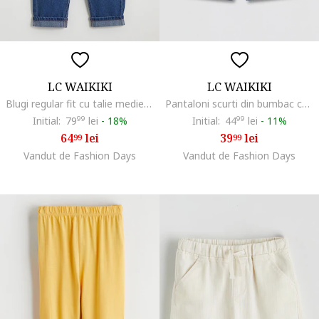
LC WAIKIKI
LC WAIKIKI
Blugi regular fit cu talie medie, Albastru
Pantaloni scurti din bumbac cu buzunare laterale, Bleumarin
Initial:
79
99
lei
-
18%
Initial:
44
99
lei
-
11%
64
lei
39
lei
99
99
Vandut de Fashion Days
Vandut de Fashion Days