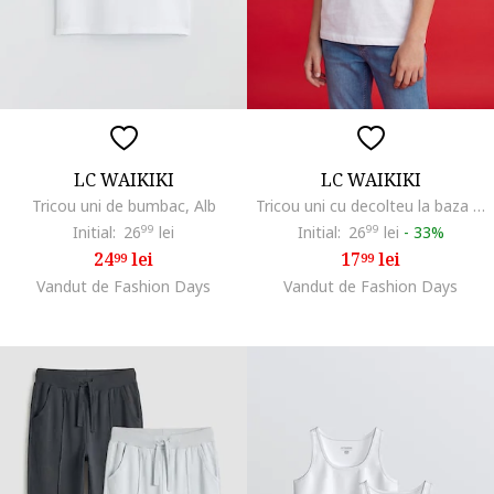
LC WAIKIKI
LC WAIKIKI
Tricou uni de bumbac, Alb
Tricou uni cu decolteu la baza gatului, Alb optic
Initial:
26
99
lei
Initial:
26
99
lei
-
33%
24
lei
17
lei
99
99
Vandut de Fashion Days
Vandut de Fashion Days