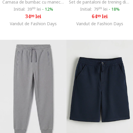
Camasa de bumbac cu maneci scurte, Bej
Set de pantaloni de trening din amestec de bumbac - 2 piese, Maro inchis/Crem
Initial:
39
99
lei
-
12%
Initial:
79
99
lei
-
18%
34
lei
64
lei
99
99
Vandut de Fashion Days
Vandut de Fashion Days