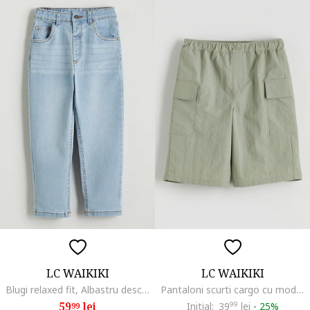
LC WAIKIKI
LC WAIKIKI
Blugi relaxed fit, Albastru deschis
Pantaloni scurti cargo cu model uni, Verde pal
59
lei
Initial:
39
99
lei
-
25%
99