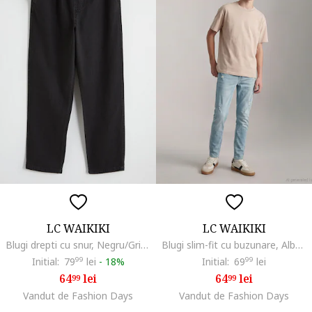
LC WAIKIKI
LC WAIKIKI
Blugi drepti cu snur, Negru/Gri antracit
Blugi slim-fit cu buzunare, Albastru deschis
Initial:
79
99
lei
-
18%
Initial:
69
99
lei
64
lei
64
lei
99
99
Vandut de Fashion Days
Vandut de Fashion Days