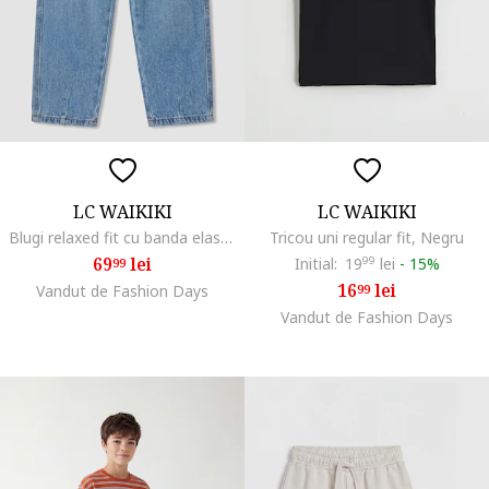
LC WAIKIKI
LC WAIKIKI
Blugi relaxed fit cu banda elastica in talie, Albastru stins
Tricou uni regular fit, Negru
69
lei
Initial:
19
99
lei
-
15%
99
16
lei
Vandut de Fashion Days
99
Vandut de Fashion Days