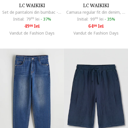
LC WAIKIKI
LC WAIKIKI
Set de pantaloni din bumbac - 3 perechi, Portocaliu/Bej/Verde pal
Camasa regular fit din denim, Albastru inchis
Initial:
79
99
lei
-
37%
Initial:
99
99
lei
-
35%
49
lei
64
lei
99
99
Vandut de Fashion Days
Vandut de Fashion Days