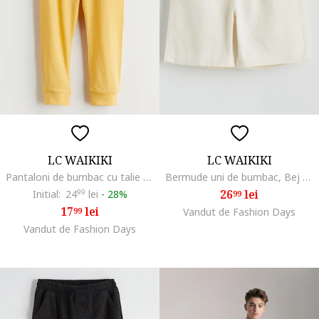
LC WAIKIKI
LC WAIKIKI
Pantaloni de bumbac cu talie elastica, Galben inchis
Bermude uni de bumbac, Bej deschis
26
lei
Initial:
24
99
lei
-
28%
99
17
lei
99
Vandut de Fashion Days
Vandut de Fashion Days