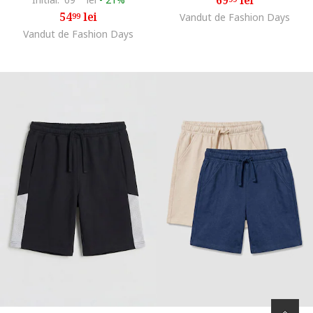
54
lei
99
Vandut de Fashion Days
Vandut de Fashion Days