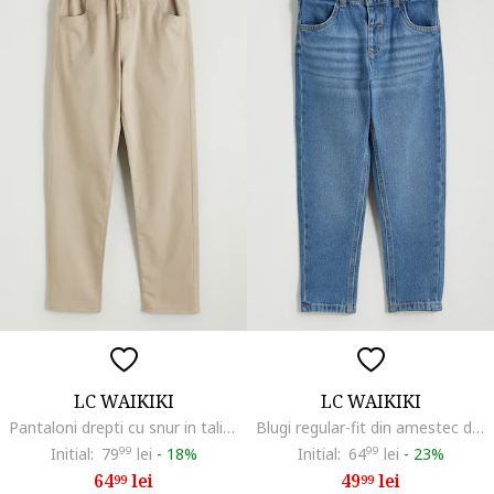
LC WAIKIKI
LC WAIKIKI
Pantaloni drepti cu snur in talie, Bej
Blugi regular-fit din amestec de lyocell, Albastru
Initial:
79
99
lei
-
18%
Initial:
64
99
lei
-
23%
64
lei
49
lei
99
99