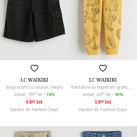
LC WAIKIKI
LC WAIKIKI
Blugi scurti cu snururi, Negru
Pantaloni cu imprimeu grafic, Galben
Initial:
79
99
lei
-
18%
Initial:
24
99
lei
-
40%
64
lei
14
lei
99
99
Vandut de Fashion Days
Vandut de Fashion Days