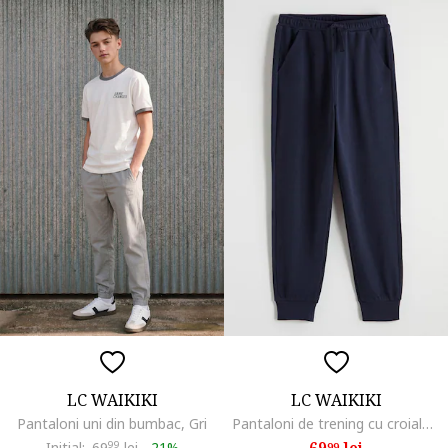
LC WAIKIKI
LC WAIKIKI
Pantaloni uni din bumbac, Gri
Pantaloni de trening cu croiala regular-fit si model uni, Albastru ultramarin
69
lei
Initial:
69
99
lei
-
21%
99