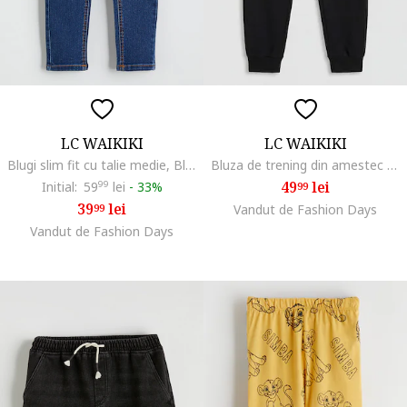
LC WAIKIKI
LC WAIKIKI
Blugi slim fit cu talie medie, Bleumarin
Bluza de trening din amestec de bumbac cu snur in talie, Negru stins
49
lei
Initial:
59
99
lei
-
33%
99
39
lei
99
Vandut de Fashion Days
Vandut de Fashion Days