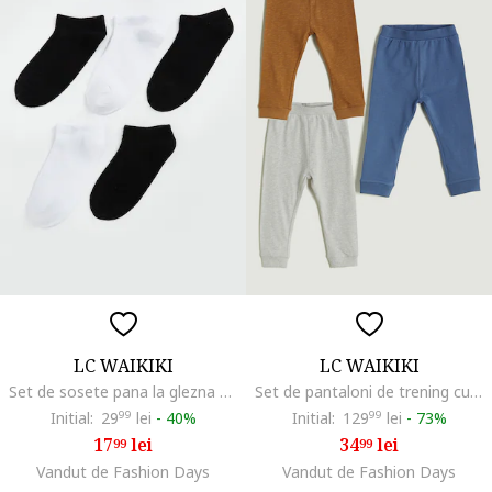
LC WAIKIKI
LC WAIKIKI
Set de sosete pana la glezna cu model uni - 5 perechi, Negru stins/Alb optic
Set de pantaloni de trening cu model uni - 3 perechi, Maro/Gri/Albastru
Initial:
29
99
lei
-
40%
Initial:
129
99
lei
-
73%
17
lei
34
lei
99
99
Vandut de Fashion Days
Vandut de Fashion Days