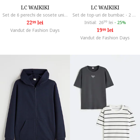
LC WAIKIKI
LC WAIKIKI
Set de 6 perechi de sosete uni, Alb optic
Set de top-uri de bumbac - 2 piese, Alb optic
22
lei
Initial:
26
99
lei
-
25%
99
19
lei
Vandut de Fashion Days
99
Vandut de Fashion Days