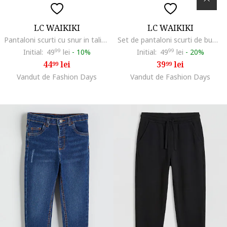
LC WAIKIKI
LC WAIKIKI
Pantaloni scurti cu snur in talie, Negru/Gri deschis
Set de pantaloni scurti de bumbac - 2 piese
Initial:
49
99
lei
-
10%
Initial:
49
99
lei
-
20%
44
lei
39
lei
99
99
Vandut de Fashion Days
Vandut de Fashion Days