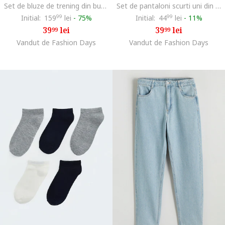
Set de bluze de trening din bumbac - 3 piese, Alb/Maro deschis/Albastru deschis
Set de pantaloni scurti uni din bumbac - 2 perechi, Rosu/Albastru cobalt
Initial:
159
99
lei
-
75%
Initial:
44
99
lei
-
11%
39
lei
39
lei
99
99
Vandut de Fashion Days
Vandut de Fashion Days