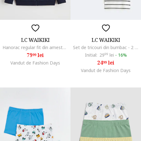
LC WAIKIKI
LC WAIKIKI
Hanorac regular fit din amestec de bumbac, Albastru ultramarin
Set de tricouri din bumbac - 2 piese, Alb/Gri antracit
79
lei
Initial:
29
99
lei
-
16%
99
24
lei
Vandut de Fashion Days
99
Vandut de Fashion Days