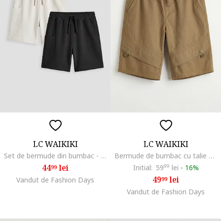
LC WAIKIKI
LC WAIKIKI
Set de bermude din bumbac - 2 piese, Negru/Bej deschis
Bermude de bumbac cu talie ajustabila, Kaki
44
lei
Initial:
59
99
lei
-
16%
99
49
lei
Vandut de Fashion Days
99
Vandut de Fashion Days