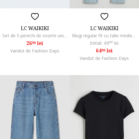
LC WAIKIKI
LC WAIKIKI
Set de 5 perechi de sosete uni, Alb fildes/Negru/Gri
Blugi regular fit cu talie medie, Albastru deschis
26
lei
Initial:
69
99
lei
99
64
lei
Vandut de Fashion Days
99
Vandut de Fashion Days