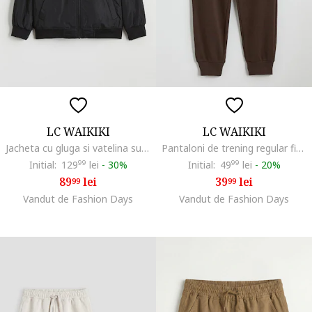
LC WAIKIKI
LC WAIKIKI
Jacheta cu gluga si vatelina subtire, Negru
Pantaloni de trening regular fit cu buzunare cu fermoar, Maro pamantiu
Initial:
129
99
lei
-
30%
Initial:
49
99
lei
-
20%
89
lei
39
lei
99
99
Vandut de Fashion Days
Vandut de Fashion Days