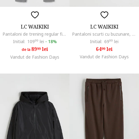
LC WAIKIKI
LC WAIKIKI
Pantaloni de trening regular fit cu buzunare cu fermoar, Gri
Pantaloni scurti cu buzunare, Bleumarin
Initial:
109
99
lei
-
18%
Initial:
69
99
lei
89
lei
64
lei
99
99
de la
Vandut de Fashion Days
Vandut de Fashion Days