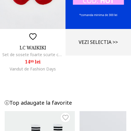
VEZI SELECTIA >>
LC WAIKIKI
Set de sosete foarte scurte cu reni Xmas, Rosu
14
lei
99
Vandut de Fashion Days
Top adaugate la favorite