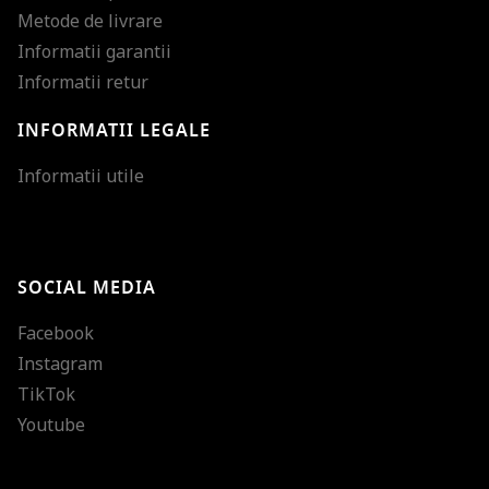
Metode de livrare
Informatii garantii
Informatii retur
INFORMATII LEGALE
Mareste dimensiunea
Informatii utile
Micsoreaza dimensiu
Mareste spatierea tex
SOCIAL MEDIA
Micsoreaza spatierea
Facebook
Mareste inaltimea ra
Instagram
Micsoreaza inaltimea
TikTok
Inverseaza culorile
Youtube
Nuante de gri