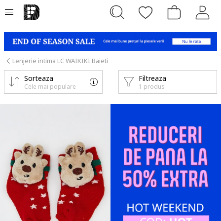
Lenjerie intima LC WAIKIKI Baieti
Sorteaza
Filtreaza
Cele mai populare
1 produs