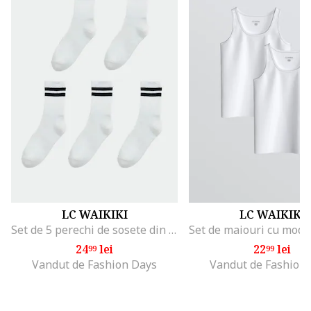
LC WAIKIKI
LC WAIKIKI
Set de 5 perechi de sosete din amestec de bumbac, Negru/Alb optic
24
lei
22
lei
99
99
Vandut de Fashion Days
Vandut de Fashion