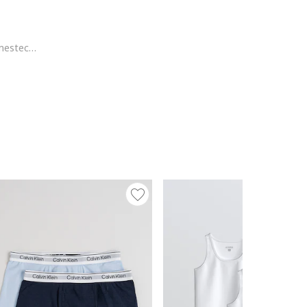
Set de 7 perechi de sosete din amestec de bumbac, Gri deschis/Albastru inchis/Verde englez