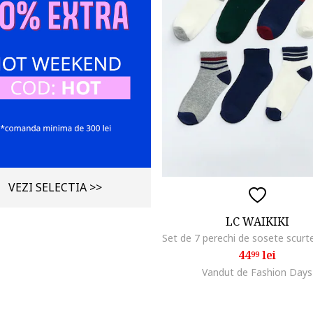
VEZI SELECTIA >>
LC WAIKIKI
44
lei
99
Vandut de Fashion Days