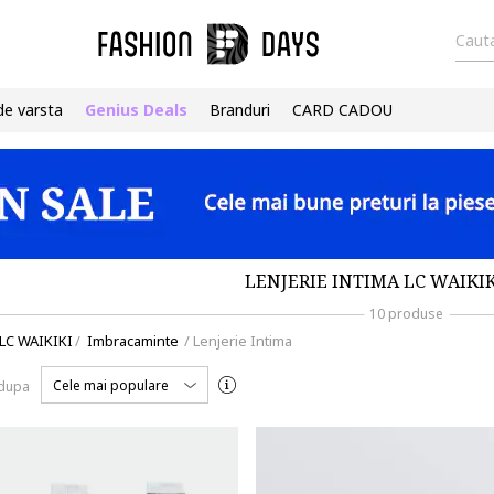
Cauta
de varsta
Genius Deals
Branduri
CARD CADOU
LENJERIE INTIMA LC WAIKIK
10 produse
LC WAIKIKI
/
Imbracaminte
/
Lenjerie Intima
Cele mai populare
 dupa