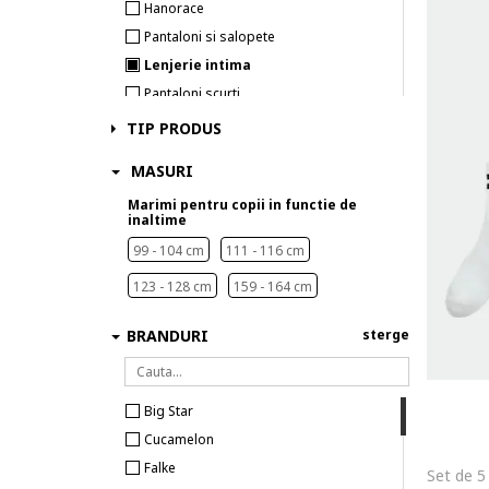
Hanorace
Pantaloni si salopete
Lenjerie intima
Pantaloni scurti
TIP PRODUS
MASURI
Marimi pentru copii in functie de
inaltime
99 - 104 cm
111 - 116 cm
123 - 128 cm
159 - 164 cm
BRANDURI
sterge
Big Star
Cucamelon
Falke