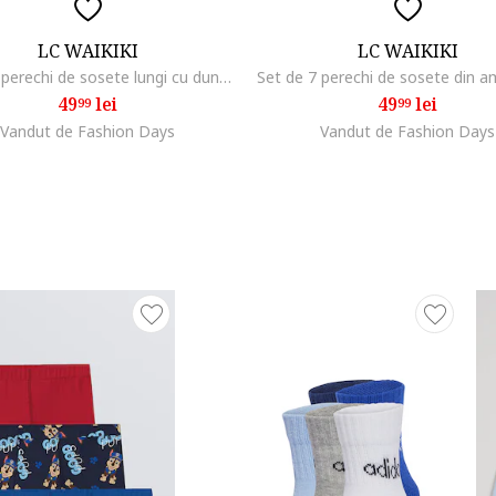
LC WAIKIKI
LC WAIKIKI
Set de 7 perechi de sosete lungi cu dungi, Gri deschis/Albastru ultramarin/Albastru teal
49
lei
49
lei
99
99
Vandut de Fashion Days
Vandut de Fashion Days