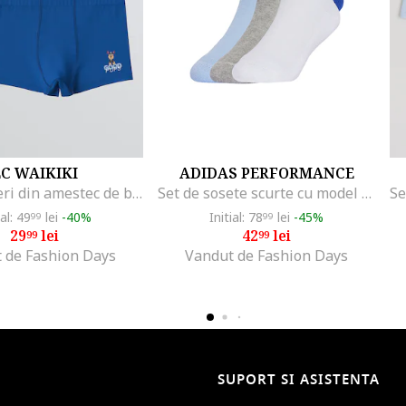
C WAIKIKI
ADIDAS PERFORMANCE
Set de boxeri din amestec de bumbac - 3 perechi, Rosu/Albastru royal/Bleumarin
Set de sosete scurte cu model logo - 5 perechi, Alb/Gri/Albastru
ial: 49
lei
-40%
Initial: 78
lei
-45%
99
99
29
lei
42
lei
99
99
 de Fashion Days
Vandut de Fashion Days
SUPORT SI ASISTENTA