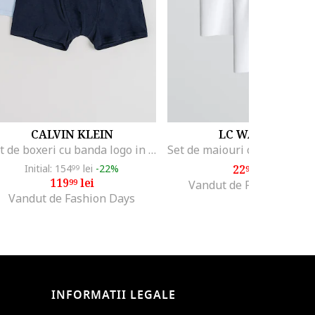
CALVIN KLEIN
LC WAIKIKI
Set de boxeri cu banda logo in talie - 2 Perechi, Albastru inchis/Albastru
Initial: 154
lei
-22%
22
lei
99
99
119
lei
99
Vandut de Fashion Days
Vandut de Fashion Days
INFORMATII LEGALE