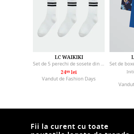
LC WAIKIKI
L
Set de 5 perechi de sosete din amestec de bumbac, Negru/Alb optic
24
lei
Init
99
Vandut de Fashion Days
Vandut
Fii la curent cu toate