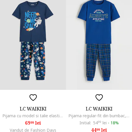
LC WAIKIKI
LC WAIKIKI
Pijama cu model si talie elastica, Alb/Albastru inchis/Portocaliu neon
Pijama regular-fit din bumbac, Alb/Albastru royal
69
lei
Initial:
54
99
lei
-
18%
99
44
lei
Vandut de Fashion Days
99