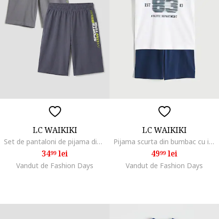
LC WAIKIKI
LC WAIKIKI
Set de pantaloni de pijama din bumbac - 2 piese, Gri/Gri inchis
Pijama scurta din bumbac cu imprimeu text, Albastru inchis/Alb optic/Albastru petrol
34
lei
49
lei
99
99
Vandut de Fashion Days
Vandut de Fashion Days