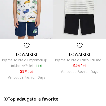
LC WAIKIKI
LC WAIKIKI
Pijama scurta cu imprimeu graffiti, Alb/Bleumarin
Pijama scurta cu tricou cu model in dungi, Alb/Negru antracit
54
lei
Initial:
44
99
lei
-
11%
99
39
lei
99
Vandut de Fashion Days
Vandut de Fashion Days
Top adaugate la favorite