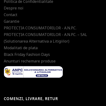
Politica de Confidentialitate
Despre noi
Contact
Garantie
PROTECŢIA CONSUMATORILOR - A.N.P.C.
PROTECŢIA CONSUMATORILOR - A.N.P.C. – SAL
(Solutionarea Alternativa a Litigiilor)
Modalitati de plata
Black Friday Fashion Days
Anunturi rechemare produse
COMENZI, LIVRARE, RETUR