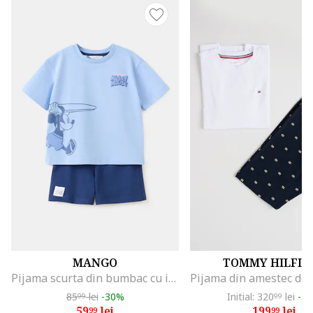
MANGO
TOMMY HILFIG
Pijama scurta din bumbac cu imprimeu cu Mickey Mouse, Albastru lavanda/Bleumarin
85
lei
-30%
Initial: 320
lei
-3
99
99
59
lei
199
lei
99
99