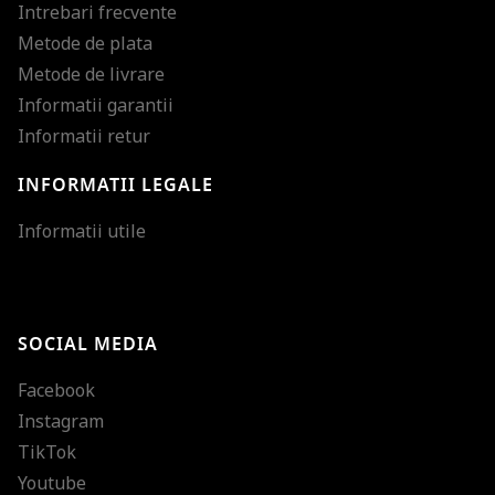
Intrebari frecvente
Metode de plata
Metode de livrare
Informatii garantii
Informatii retur
INFORMATII LEGALE
Mareste dimensiunea
Informatii utile
Micsoreaza dimensiu
Mareste spatierea tex
SOCIAL MEDIA
Micsoreaza spatierea
Facebook
Mareste inaltimea ra
Instagram
Micsoreaza inaltimea
TikTok
Inverseaza culorile
Youtube