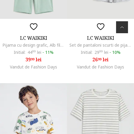
LC WAIKIKI
LC WAIKIKI
Pijama cu design grafic, Alb fildes/Verde pastel
Set de pantaloni scurti de pijama cu talie elastica - 2 perechi, Gri deschis/Albastru royal/Bleumarin
Initial:
44
99
lei
-
11%
Initial:
29
99
lei
-
10%
39
lei
26
lei
99
99
Vandut de Fashion Days
Vandut de Fashion Days