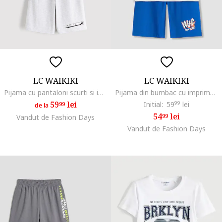
LC WAIKIKI
LC WAIKIKI
Pijama cu pantaloni scurti si imprimeu Minecraft, Verde deschis/Gri deschis melange
Pijama din bumbac cu imprimeu cu baschet, Alb murdar/Albastru
59
lei
Initial:
59
99
lei
99
de la
54
lei
99
Vandut de Fashion Days
Vandut de Fashion Days