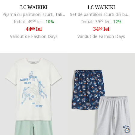
LC WAIKIKI
LC WAIKIKI
Pijama cu pantaloni scurti, talie elastica si model, Negru/Portocaliu pastel
Set de pantaloni scurti din bumbac cu imprimeu grafic discret - 2 piese, Albastru royal/Albastru petrol
Initial:
49
99
lei
-
10%
Initial:
39
99
lei
-
12%
44
lei
34
lei
99
99
Vandut de Fashion Days
Vandut de Fashion Days